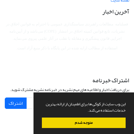
نقشه سایت
آخرین اخبار
فصلنامه مطالعات راهبردی سیاستگذاری عمومی با احترام به قوانین اخلاق در
نشریات، تابع قوانین کمیته اخلاق در انتشار (COPE) می‌باشد
و از آیین‌نامه
اجرایی قانون پیشگیری و مقابله با تقلب در آثار علمی پیروی می‌نماید.
استفاده از مطالب ارایه شده در این پایگاه با ذکر منبع آزاد است.
اشتراک خبرنامه
برای دریافت اخبار و اطلاعیه های مهم نشریه در خبرنامه نشریه مشترک شوید.
اشتراک
این وب سایت از کوکی ها برای اطمینان از ارائه بهترین
خدمات استفاده می کند.
متوجه شدم
سامانه مدیریت نشریات علمی.
طراحی و پیاده سازی از
سیناوب