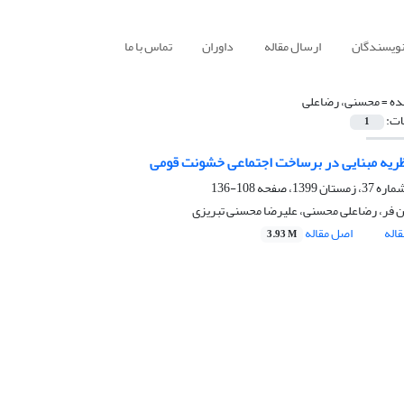
نویسندگان
ارسال مقاله
داوران
تماس با ما
ده =
محسنی، رضاعلی
ات:
1
ظریه مبنایی در برساخت اجتماعی خشونت قومی
108-136
 فر، رضاعلی محسنی، علیرضا محسنی تبریزی
اله
اصل مقاله
3.93 M