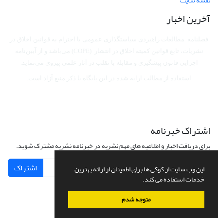
نقشه سایت
آخرین اخبار
فصلنامه مطالعات راهبردی سیاستگذاری عمومی با احترام به قوانین اخلاق در
نشریات، تابع قوانین کمیته اخلاق در انتشار (COPE) می‌باشد
و از آیین‌نامه
اجرایی قانون پیشگیری و مقابله با تقلب در آثار علمی پیروی می‌نماید.
استفاده از مطالب ارایه شده در این پایگاه با ذکر منبع آزاد است.
اشتراک خبرنامه
برای دریافت اخبار و اطلاعیه های مهم نشریه در خبرنامه نشریه مشترک شوید.
اشتراک
این وب سایت از کوکی ها برای اطمینان از ارائه بهترین
خدمات استفاده می کند.
متوجه شدم
سامانه مدیریت نشریات علمی.
طراحی و پیاده سازی از
سیناوب