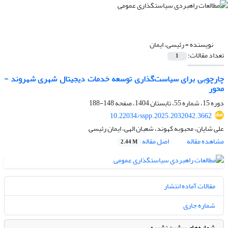
نویسنده =
رئیسی، ایمان
تعداد مقالات:
1
چارچوبی برای سیاست‌گذاری توسعه خدمات دیجیتال شهری شهروند -
محور
دوره 15، شماره 55، تابستان 1404، صفحه
148-188
10.22034/sspp.2025.2032042.3662
علی شایان، محبوبه کهوند، شعبان الهی، ایمان رئیسی
مشاهده مقاله
اصل مقاله
2.44 M
مقالات آماده انتشار
شماره جاری
شماره‌های پیشین نشریه