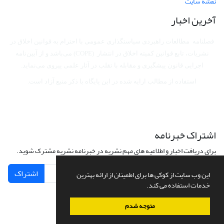
نقشه سایت
آخرین اخبار
فصلنامه مطالعات راهبردی سیاستگذاری عمومی با احترام به قوانین اخلاق در
نشریات، تابع قوانین کمیته اخلاق در انتشار (COPE) می‌باشد
و از آیین‌نامه
اجرایی قانون پیشگیری و مقابله با تقلب در آثار علمی پیروی می‌نماید.
استفاده از مطالب ارایه شده در این پایگاه با ذکر منبع آزاد است.
اشتراک خبرنامه
برای دریافت اخبار و اطلاعیه های مهم نشریه در خبرنامه نشریه مشترک شوید.
اشتراک
این وب سایت از کوکی ها برای اطمینان از ارائه بهترین
خدمات استفاده می کند.
متوجه شدم
سامانه مدیریت نشریات علمی.
طراحی و پیاده سازی از
سیناوب