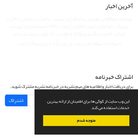
آخرین اخبار
فصلنامه مطالعات راهبردی سیاستگذاری عمومی با احترام به قوانین اخلاق در
نشریات، تابع قوانین کمیته اخلاق در انتشار (COPE) می‌باشد
و از آیین‌نامه
اجرایی قانون پیشگیری و مقابله با تقلب در آثار علمی پیروی می‌نماید.
استفاده از مطالب ارایه شده در این پایگاه با ذکر منبع آزاد است.
اشتراک خبرنامه
برای دریافت اخبار و اطلاعیه های مهم نشریه در خبرنامه نشریه مشترک شوید.
اشتراک
این وب سایت از کوکی ها برای اطمینان از ارائه بهترین
خدمات استفاده می کند.
متوجه شدم
سامانه مدیریت نشریات علمی.
طراحی و پیاده سازی از
سیناوب