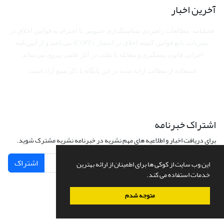
آخرین اخبار
فصلنامه مطالعات راهبردی سیاستگذاری عمومی با احترام به قوانین اخلاق در
نشریات، تابع قوانین کمیته اخلاق در انتشار (COPE) می‌باشد
و از آیین‌نامه
اجرایی قانون پیشگیری و مقابله با تقلب در آثار علمی پیروی می‌نماید.
استفاده از مطالب ارایه شده در این پایگاه با ذکر منبع آزاد است.
اشتراک خبرنامه
برای دریافت اخبار و اطلاعیه های مهم نشریه در خبرنامه نشریه مشترک شوید.
اشتراک
این وب سایت از کوکی ها برای اطمینان از ارائه بهترین
خدمات استفاده می کند.
متوجه شدم
سامانه مدیریت نشریات علمی.
طراحی و پیاده سازی از
سیناوب