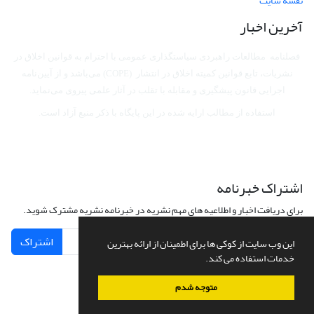
نقشه سایت
آخرین اخبار
فصلنامه مطالعات راهبردی سیاستگذاری عمومی با احترام به قوانین اخلاق در
نشریات، تابع قوانین کمیته اخلاق در انتشار (COPE) می‌باشد
و از آیین‌نامه
اجرایی قانون پیشگیری و مقابله با تقلب در آثار علمی پیروی می‌نماید.
استفاده از مطالب ارایه شده در این پایگاه با ذکر منبع آزاد است.
اشتراک خبرنامه
برای دریافت اخبار و اطلاعیه های مهم نشریه در خبرنامه نشریه مشترک شوید.
اشتراک
این وب سایت از کوکی ها برای اطمینان از ارائه بهترین
خدمات استفاده می کند.
متوجه شدم
سامانه مدیریت نشریات علمی.
طراحی و پیاده سازی از
سیناوب