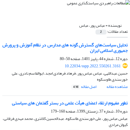
نویسنده =
عباس پور، عباس
تعداد مقالات:
2
تحلیل سیاست‌های‌ گسترش گونه های مدارس در نظام آموزش و پرورش
جمهوری اسلامی ایران
دوره 12، شماره 44، پاییز 1401، صفحه
50-80
10.22034/sspp.2022.550261.3161
حسین عبداللهی، عباس عباس پور، فرهاد فرهادی امجد، ابوالقاسم نادری، علی
خورسندی طاوسکوه
مشاهده مقاله
اصل مقاله
4 M
تطور مفهوم ارتقاء اعضای هیأت علمی در بستر گفتمان های سیاستی
دوره 10، شماره 37، زمستان 1399، صفحه
160-179
عباس عباس پور، علی خورسندی طاسکوه، عبدالحسین کلانتری، محمد مهدی فرقانی،
کیوان مرادی