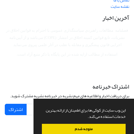
تماس با ما
نقشه سایت
آخرین اخبار
فصلنامه مطالعات راهبردی سیاستگذاری عمومی با احترام به قوانین اخلاق در
نشریات، تابع قوانین کمیته اخلاق در انتشار (COPE) می‌باشد
و از آیین‌نامه
اجرایی قانون پیشگیری و مقابله با تقلب در آثار علمی پیروی می‌نماید.
استفاده از مطالب ارایه شده در این پایگاه با ذکر منبع آزاد است.
اشتراک خبرنامه
برای دریافت اخبار و اطلاعیه های مهم نشریه در خبرنامه نشریه مشترک شوید.
اشتراک
این وب سایت از کوکی ها برای اطمینان از ارائه بهترین
خدمات استفاده می کند.
متوجه شدم