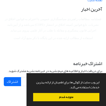
نقشه سایت
آخرین اخبار
فصلنامه مطالعات راهبردی سیاستگذاری عمومی با احترام به قوانین اخلاق در
نشریات، تابع قوانین کمیته اخلاق در انتشار (COPE) می‌باشد
و از آیین‌نامه
اجرایی قانون پیشگیری و مقابله با تقلب در آثار علمی پیروی می‌نماید.
استفاده از مطالب ارایه شده در این پایگاه با ذکر منبع آزاد است.
اشتراک خبرنامه
برای دریافت اخبار و اطلاعیه های مهم نشریه در خبرنامه نشریه مشترک شوید.
اشتراک
این وب سایت از کوکی ها برای اطمینان از ارائه بهترین
خدمات استفاده می کند.
متوجه شدم
سامانه مدیریت نشریات علمی.
طراحی و پیاده سازی از
سیناوب