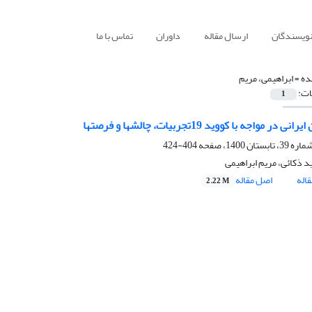
نویسندگان
ارسال مقاله
داوران
تماس با ما
ده =
ابراهیمی، مریم
ات:
1
 در مواجه با کووید 19تجربیات، چالشها و فرصتها
404-424
 ذکائی، مریم ابراهیمی
اله
اصل مقاله
2.22 M