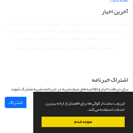
نقشه سایت
آخرین اخبار
فصلنامه مطالعات راهبردی سیاستگذاری عمومی با احترام به قوانین اخلاق در
نشریات، تابع قوانین کمیته اخلاق در انتشار (COPE) می‌باشد
و از آیین‌نامه
اجرایی قانون پیشگیری و مقابله با تقلب در آثار علمی پیروی می‌نماید.
استفاده از مطالب ارایه شده در این پایگاه با ذکر منبع آزاد است.
اشتراک خبرنامه
برای دریافت اخبار و اطلاعیه های مهم نشریه در خبرنامه نشریه مشترک شوید.
اشتراک
این وب سایت از کوکی ها برای اطمینان از ارائه بهترین
خدمات استفاده می کند.
متوجه شدم
سامانه مدیریت نشریات علمی.
طراحی و پیاده سازی از
سیناوب