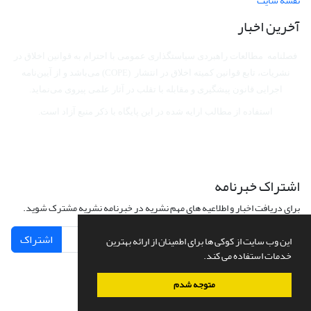
نقشه سایت
آخرین اخبار
فصلنامه مطالعات راهبردی سیاستگذاری عمومی با احترام به قوانین اخلاق در
نشریات، تابع قوانین کمیته اخلاق در انتشار (COPE) می‌باشد
و از آیین‌نامه
اجرایی قانون پیشگیری و مقابله با تقلب در آثار علمی پیروی می‌نماید.
استفاده از مطالب ارایه شده در این پایگاه با ذکر منبع آزاد است.
اشتراک خبرنامه
برای دریافت اخبار و اطلاعیه های مهم نشریه در خبرنامه نشریه مشترک شوید.
اشتراک
این وب سایت از کوکی ها برای اطمینان از ارائه بهترین
خدمات استفاده می کند.
متوجه شدم
سامانه مدیریت نشریات علمی.
طراحی و پیاده سازی از
سیناوب