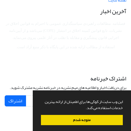
نقشه سایت
آخرین اخبار
فصلنامه مطالعات راهبردی سیاستگذاری عمومی با احترام به قوانین اخلاق در
نشریات، تابع قوانین کمیته اخلاق در انتشار (COPE) می‌باشد
و از آیین‌نامه
اجرایی قانون پیشگیری و مقابله با تقلب در آثار علمی پیروی می‌نماید.
استفاده از مطالب ارایه شده در این پایگاه با ذکر منبع آزاد است.
اشتراک خبرنامه
برای دریافت اخبار و اطلاعیه های مهم نشریه در خبرنامه نشریه مشترک شوید.
اشتراک
این وب سایت از کوکی ها برای اطمینان از ارائه بهترین
خدمات استفاده می کند.
متوجه شدم
سامانه مدیریت نشریات علمی.
طراحی و پیاده سازی از
سیناوب