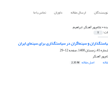
نویسندگان
ارسال مقاله
داوران
تماس با ما
ده =
غلامپور آهنگر، ابراهیم
ات:
1
ستگذاران و سینماگران در سیاستگذاری برای سینمای ایران
12-29
امپور آهنگر
اله
اصل مقاله
2.35 M