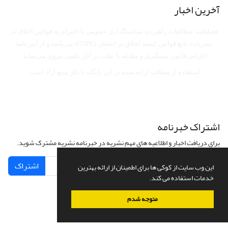
آخرین اخبار
فصلنامه مطالعات راهبردی سیاستگذاری عمومی با احترام به قوانین اخلاق در
نشریات، تابع قوانین کمیته اخلاق در انتشار (COPE) می‌باشد
و از آیین‌نامه
اجرایی قانون پیشگیری و مقابله با تقلب در آثار علمی پیروی می‌نماید.
استفاده از مطالب ارایه شده در این پایگاه با ذکر منبع آزاد است.
اشتراک خبرنامه
برای دریافت اخبار و اطلاعیه های مهم نشریه در خبرنامه نشریه مشترک شوید.
اشتراک
این وب سایت از کوکی ها برای اطمینان از ارائه بهترین
خدمات استفاده می کند.
متوجه شدم
سامانه مدیریت نشریات علمی.
طراحی و پیاده سازی از
سیناوب