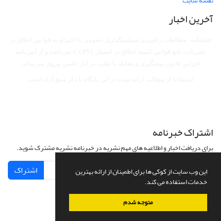
نقشه سایت
آخرین اخبار
فصلنامه مطالعات راهبردی سیاستگذاری عمومی با احترام به قوانین اخلاق در
نشریات، تابع قوانین کمیته اخلاق در انتشار (COPE) می‌باشد
و از آیین‌نامه
اجرایی قانون پیشگیری و مقابله با تقلب در آثار علمی پیروی می‌نماید.
استفاده از مطالب ارایه شده در این پایگاه با ذکر منبع آزاد است.
اشتراک خبرنامه
برای دریافت اخبار و اطلاعیه های مهم نشریه در خبرنامه نشریه مشترک شوید.
اشتراک
این وب سایت از کوکی ها برای اطمینان از ارائه بهترین
خدمات استفاده می کند.
متوجه شدم
سامانه مدیریت نشریات علمی.
طراحی و پیاده سازی از
سیناوب