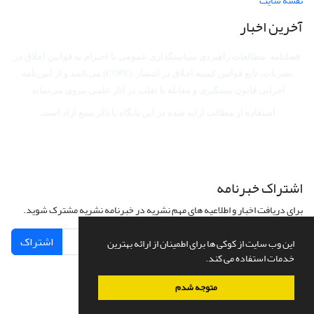
نقشه سایت
آخرین اخبار
فصلنامه مطالعات راهبردی سیاستگذاری عمومی با احترام به قوانین اخلاق در
نشریات، تابع قوانین کمیته اخلاق در انتشار (COPE) می‌باشد
و از آیین‌نامه
اجرایی قانون پیشگیری و مقابله با تقلب در آثار علمی پیروی می‌نماید.
استفاده از مطالب ارایه شده در این پایگاه با ذکر منبع آزاد است.
اشتراک خبرنامه
برای دریافت اخبار و اطلاعیه های مهم نشریه در خبرنامه نشریه مشترک شوید.
اشتراک
این وب سایت از کوکی ها برای اطمینان از ارائه بهترین
خدمات استفاده می کند.
متوجه شدم
سامانه مدیریت نشریات علمی.
طراحی و پیاده سازی از
سیناوب