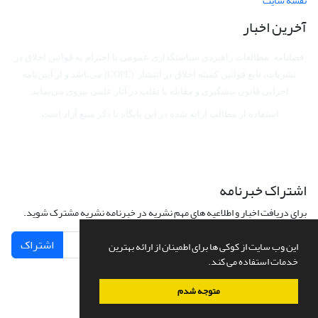
نقشه سایت
آخرین اخبار
فصلنامه مطالعات راهبردی سیاستگذاری عمومی با احترام به قوانین اخلاق در
نشریات، تابع قوانین کمیته اخلاق در انتشار (COPE) می‌باشد
و از آیین‌نامه
اجرایی قانون پیشگیری و مقابله با تقلب در آثار علمی پیروی می‌نماید.
استفاده از مطالب ارایه شده در این پایگاه با ذکر منبع آزاد است.
اشتراک خبرنامه
برای دریافت اخبار و اطلاعیه های مهم نشریه در خبرنامه نشریه مشترک شوید.
اشتراک
این وب سایت از کوکی ها برای اطمینان از ارائه بهترین
خدمات استفاده می کند.
متوجه شدم
سامانه مدیریت نشریات علمی.
طراحی و پیاده سازی از
سیناوب