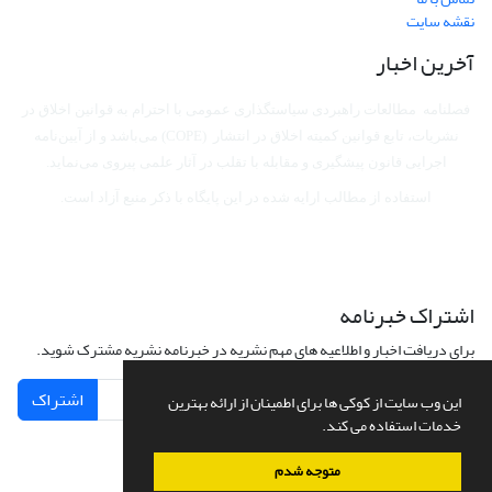
نقشه سایت
آخرین اخبار
فصلنامه مطالعات راهبردی سیاستگذاری عمومی با احترام به قوانین اخلاق در
نشریات، تابع قوانین کمیته اخلاق در انتشار (COPE) می‌باشد
و از آیین‌نامه
اجرایی قانون پیشگیری و مقابله با تقلب در آثار علمی پیروی می‌نماید.
استفاده از مطالب ارایه شده در این پایگاه با ذکر منبع آزاد است.
اشتراک خبرنامه
برای دریافت اخبار و اطلاعیه های مهم نشریه در خبرنامه نشریه مشترک شوید.
اشتراک
این وب سایت از کوکی ها برای اطمینان از ارائه بهترین
خدمات استفاده می کند.
متوجه شدم
سامانه مدیریت نشریات علمی.
طراحی و پیاده سازی از
سیناوب