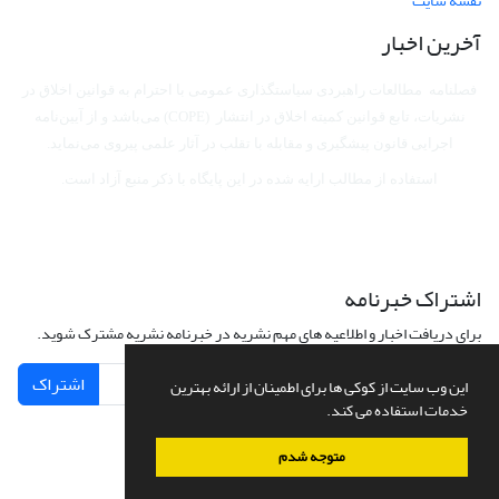
نقشه سایت
آخرین اخبار
فصلنامه مطالعات راهبردی سیاستگذاری عمومی با احترام به قوانین اخلاق در
نشریات، تابع قوانین کمیته اخلاق در انتشار (COPE) می‌باشد
و از آیین‌نامه
اجرایی قانون پیشگیری و مقابله با تقلب در آثار علمی پیروی می‌نماید.
استفاده از مطالب ارایه شده در این پایگاه با ذکر منبع آزاد است.
اشتراک خبرنامه
برای دریافت اخبار و اطلاعیه های مهم نشریه در خبرنامه نشریه مشترک شوید.
اشتراک
این وب سایت از کوکی ها برای اطمینان از ارائه بهترین
خدمات استفاده می کند.
متوجه شدم
سامانه مدیریت نشریات علمی.
طراحی و پیاده سازی از
سیناوب