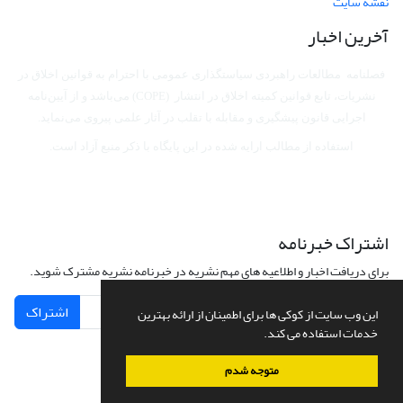
نقشه سایت
آخرین اخبار
فصلنامه مطالعات راهبردی سیاستگذاری عمومی با احترام به قوانین اخلاق در
نشریات، تابع قوانین کمیته اخلاق در انتشار (COPE) می‌باشد
و از آیین‌نامه
اجرایی قانون پیشگیری و مقابله با تقلب در آثار علمی پیروی می‌نماید.
استفاده از مطالب ارایه شده در این پایگاه با ذکر منبع آزاد است.
اشتراک خبرنامه
برای دریافت اخبار و اطلاعیه های مهم نشریه در خبرنامه نشریه مشترک شوید.
اشتراک
این وب سایت از کوکی ها برای اطمینان از ارائه بهترین
خدمات استفاده می کند.
متوجه شدم
سامانه مدیریت نشریات علمی.
طراحی و پیاده سازی از
سیناوب