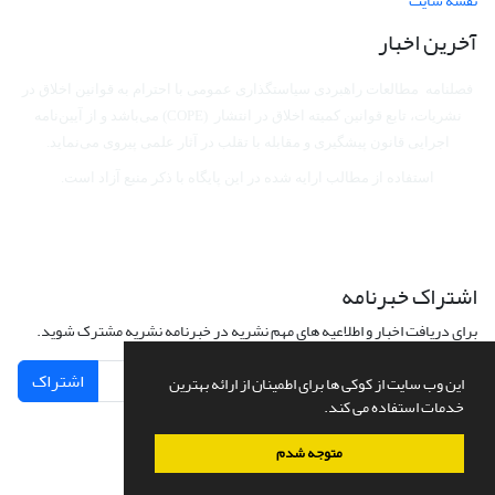
نقشه سایت
آخرین اخبار
فصلنامه مطالعات راهبردی سیاستگذاری عمومی با احترام به قوانین اخلاق در
نشریات، تابع قوانین کمیته اخلاق در انتشار (COPE) می‌باشد
و از آیین‌نامه
اجرایی قانون پیشگیری و مقابله با تقلب در آثار علمی پیروی می‌نماید.
استفاده از مطالب ارایه شده در این پایگاه با ذکر منبع آزاد است.
اشتراک خبرنامه
برای دریافت اخبار و اطلاعیه های مهم نشریه در خبرنامه نشریه مشترک شوید.
اشتراک
این وب سایت از کوکی ها برای اطمینان از ارائه بهترین
خدمات استفاده می کند.
متوجه شدم
سامانه مدیریت نشریات علمی.
طراحی و پیاده سازی از
سیناوب