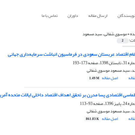
نویسندگان
ارسال مقاله
داوران
تماس با ما
ده =
موسوی شفائی، سید مسعود
ات:
2
غام اقتصاد عربستان سعودی در فرماسیون انباشت سرمایه‌داری جهانی
173-193
ند، سید مسعود موسوی شفائی
اله
اصل مقاله
1.49 M
لماسی اقتصادی پسا مدرن بر تحقق اهداف اقتصاد داخلی ایالات متحده آمریکا (2012-09
93-113
ند، سید مسعود موسوی شفائی
اله
اصل مقاله
861.83 K