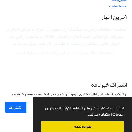
نقشه سایت
آخرین اخبار
فصلنامه مطالعات راهبردی سیاستگذاری عمومی با احترام به قوانین اخلاق در
نشریات، تابع قوانین کمیته اخلاق در انتشار (COPE) می‌باشد
و از آیین‌نامه
اجرایی قانون پیشگیری و مقابله با تقلب در آثار علمی پیروی می‌نماید.
استفاده از مطالب ارایه شده در این پایگاه با ذکر منبع آزاد است.
اشتراک خبرنامه
برای دریافت اخبار و اطلاعیه های مهم نشریه در خبرنامه نشریه مشترک شوید.
اشتراک
این وب سایت از کوکی ها برای اطمینان از ارائه بهترین
خدمات استفاده می کند.
متوجه شدم
سامانه مدیریت نشریات علمی.
طراحی و پیاده سازی از
سیناوب