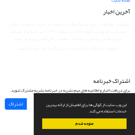
نقشه سایت
آخرین اخبار
فصلنامه مطالعات راهبردی سیاستگذاری عمومی با احترام به قوانین اخلاق در
نشریات، تابع قوانین کمیته اخلاق در انتشار (COPE) می‌باشد
و از آیین‌نامه
اجرایی قانون پیشگیری و مقابله با تقلب در آثار علمی پیروی می‌نماید.
استفاده از مطالب ارایه شده در این پایگاه با ذکر منبع آزاد است.
اشتراک خبرنامه
برای دریافت اخبار و اطلاعیه های مهم نشریه در خبرنامه نشریه مشترک شوید.
اشتراک
این وب سایت از کوکی ها برای اطمینان از ارائه بهترین
خدمات استفاده می کند.
متوجه شدم
سامانه مدیریت نشریات علمی.
طراحی و پیاده سازی از
سیناوب