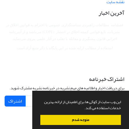
نقشه سایت
آخرین اخبار
فصلنامه مطالعات راهبردی سیاستگذاری عمومی با احترام به قوانین اخلاق در
نشریات، تابع قوانین کمیته اخلاق در انتشار (COPE) می‌باشد
و از آیین‌نامه
اجرایی قانون پیشگیری و مقابله با تقلب در آثار علمی پیروی می‌نماید.
استفاده از مطالب ارایه شده در این پایگاه با ذکر منبع آزاد است.
اشتراک خبرنامه
برای دریافت اخبار و اطلاعیه های مهم نشریه در خبرنامه نشریه مشترک شوید.
اشتراک
این وب سایت از کوکی ها برای اطمینان از ارائه بهترین
خدمات استفاده می کند.
متوجه شدم
سامانه مدیریت نشریات علمی.
طراحی و پیاده سازی از
سیناوب