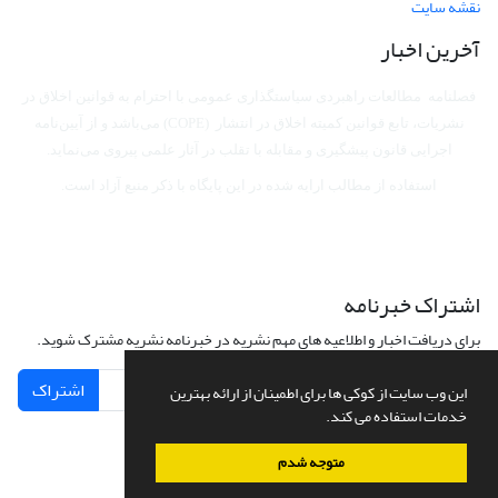
نقشه سایت
آخرین اخبار
فصلنامه مطالعات راهبردی سیاستگذاری عمومی با احترام به قوانین اخلاق در
نشریات، تابع قوانین کمیته اخلاق در انتشار (COPE) می‌باشد
و از آیین‌نامه
اجرایی قانون پیشگیری و مقابله با تقلب در آثار علمی پیروی می‌نماید.
استفاده از مطالب ارایه شده در این پایگاه با ذکر منبع آزاد است.
اشتراک خبرنامه
برای دریافت اخبار و اطلاعیه های مهم نشریه در خبرنامه نشریه مشترک شوید.
اشتراک
این وب سایت از کوکی ها برای اطمینان از ارائه بهترین
خدمات استفاده می کند.
متوجه شدم
سامانه مدیریت نشریات علمی.
طراحی و پیاده سازی از
سیناوب