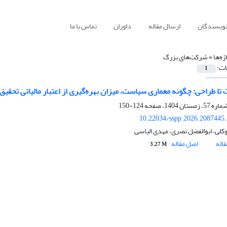
نویسندگان
ارسال مقاله
داوران
تماس با ما
ژه‌ها =
شرکت‌های بزرگ
ات:
1
 تا طراحی: چگونه معماری سیاست، میزان بهره‌گیری از اعتبار مالیاتی تحقی
124-150
10.22034/sspp.2026.2087445
وکلی، ابوالفضل نصری، مهدی الیاسی
اله
اصل مقاله
3.27 M