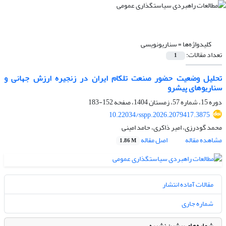
کلیدواژه‌ها =
سناریو‌نویسی
تعداد مقالات:
1
تحلیل وضعیت حضور صنعت تلکام ایران در زنجیره ارزش جهانی و
سناریوهای پیشرو
دوره 15، شماره 57، زمستان 1404، صفحه
152-183
10.22034/sspp.2026.2079417.3875
محمد گودرزی، امیر ذاکری، حامد امینی
مشاهده مقاله
اصل مقاله
1.86 M
مقالات آماده انتشار
شماره جاری
شماره‌های پیشین نشریه