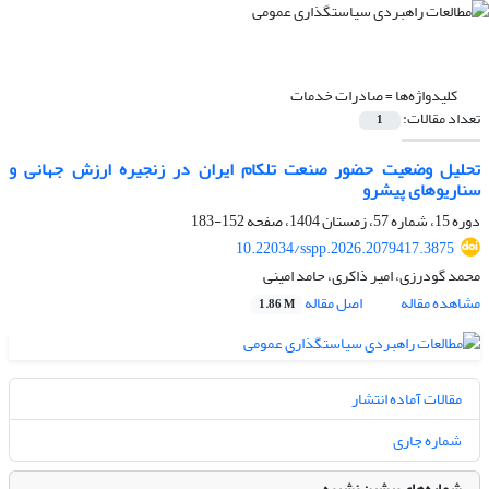
کلیدواژه‌ها =
صادرات خدمات
تعداد مقالات:
1
تحلیل وضعیت حضور صنعت تلکام ایران در زنجیره ارزش جهانی و
سناریوهای پیشرو
دوره 15، شماره 57، زمستان 1404، صفحه
152-183
10.22034/sspp.2026.2079417.3875
محمد گودرزی، امیر ذاکری، حامد امینی
مشاهده مقاله
اصل مقاله
1.86 M
مقالات آماده انتشار
شماره جاری
شماره‌های پیشین نشریه