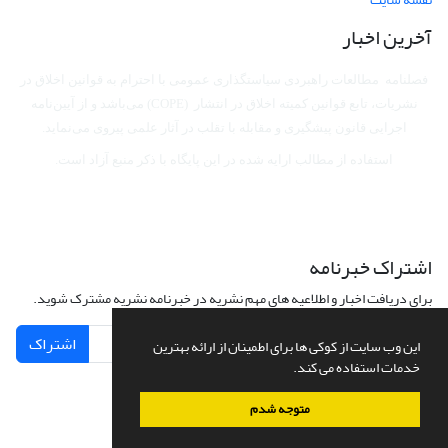
آخرین اخبار
فصلنامه مطالعات راهبردی سیاستگذاری عمومی با احترام به قوانین اخلاق در
نشریات، تابع قوانین کمیته اخلاق در انتشار (COPE) می‌باشد
و از آیین‌نامه
اجرایی قانون پیشگیری و مقابله با تقلب در آثار علمی پیروی می‌نماید.
استفاده از مطالب ارایه شده در این پایگاه با ذکر منبع آزاد است.
اشتراک خبرنامه
برای دریافت اخبار و اطلاعیه های مهم نشریه در خبرنامه نشریه مشترک شوید.
اشتراک
این وب سایت از کوکی ها برای اطمینان از ارائه بهترین
خدمات استفاده می کند.
متوجه شدم
سامانه مدیریت نشریات علمی.
طراحی و پیاده سازی از
سیناوب