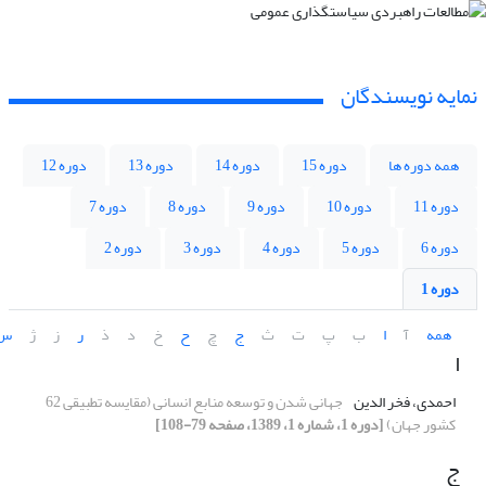
نمایه نویسندگان
همه دوره ها
دوره 15
دوره 14
دوره 13
دوره 12
دوره 11
دوره 10
دوره 9
دوره 8
دوره 7
دوره 6
دوره 5
دوره 4
دوره 3
دوره 2
دوره 1
همه
آ
ا
ب
پ
ت
ث
ج
چ
ح
خ
د
ذ
ر
ز
ژ
س
ا
احمدی، فخر الدین
جهانی شدن و توسعه منابع انسانی (مقایسه تطبیقی 62
کشور جهان)
[دوره 1، شماره 1، 1389، صفحه 79-108]
ج