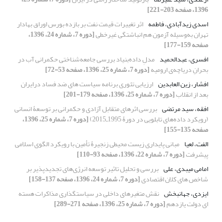
1396، صفحه 203-221]
اسدی زیدآبادی، فاطمه
اثر تغییرات قیمت نفت بر بازده بورس اوراق بهادار
تهران به‌وسیله آزمون هم انباشتگی غیرخطی
[دوره 7، شماره 24، 1396،
صفحه 159-177]
افسری، عبدالحمید
مدلِ داده‌بنیاد بررسی جامعه‌شناختی حکمرانی آب در
بحرانِ دریاچه‌ی ارومیه
[دوره 7، شماره 25، 1396، صفحه 53-72]
افشار، زین العابدین
ارزیابی تئوری برنامه سیاست های ضد فساد درایران
بعد از انقلاب
[دوره 7، شماره 25، 1396، صفحه 179-201]
افقه، سید مرتضی
بررسی اثرهای متقابل آزادی و حکمرانی بر توسعۀ انسانی
(رویکرد داده‌های تابلویی در دورۀ 1995ـ2015)
[دوره 7، شماره 25، 1396،
صفحه 135-155]
الفت، لعیا
مبانی پایداری زیست محیطی زنجیرۀ تأمین با رویکرد الگوی اسلامی
پیشرفت
[دوره 7، شماره 22، 1396، صفحه 93-110]
امامی میبدی، علی
بررسی و تحلیل تاثیر توسعه انرژی‌های تجدیدپذیر بر
شاخص های کلان اقتصادی
[دوره 7، شماره 24، 1396، صفحه 137-158]
ایزدی، جهانبخش
نقش متغیرهای داخلی در سیاستگذاری مذاکرات هسته
ای دولت یازدهم
[دوره 7، شماره 25، 1396، صفحه 271-289]