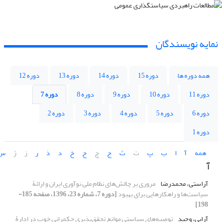
نمایه نویسندگان
همه دوره ها
دوره 15
دوره 14
دوره 13
دوره 12
دوره 11
دوره 10
دوره 9
دوره 8
دوره 7
دوره 6
دوره 5
دوره 4
دوره 3
دوره 2
دوره 1
همه
آ
ا
ب
پ
ت
ث
ج
چ
ح
خ
د
ذ
ر
ز
ژ
س
آ
آراستی، محمدرضا
مروری بر چالش‌های نظام ملی نوآوری ایران و ارائۀ
سیاست‌ها و راهکارهایی برای بهبود
[دوره 7، شماره 23، 1396، صفحه 185-
198]
آرایی، وحید
توصیه‌های سیاستی موانع تحقق‌پذیری حکمرانی خوب در ادارۀ