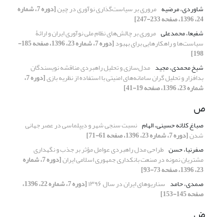
شاوردی، مرضیه
مروری بر سیاست‌گذاری نوآوری در چین
[دوره 7، شماره
24، 1396، صفحه 233-247]
شفیعا، محمدعلی
مروری بر چالش‌های نظام ملی نوآوری ایران و ارائۀ
سیاست‌ها و راهکارهایی برای بهبود
[دوره 7، شماره 23، 1396، صفحه 185-
198]
شیخ محمدی، مجید
مدل‌سازی و تحلیل راهبردی مناقشه نویسندگان
بدافزار و تحلیل گران سامانه‌های امنیتی با استفاده از نظریه بازی
[دوره 7،
شماره 23، 1396، صفحه 19-41]
ص
صباغ کلاته حسینی، الهام
نسبت سنجی شهر و دیپلماسی در عصر جهانی
شدن
[دوره 7، شماره 23، 1396، صفحه 61-71]
صفرنیا، حسن
طراحی مدل راهبردی عوامل مؤثر بر جذب و نگهداری
مشتریان نمونه در صنعت بانکداری جمهوری اسلامی ایران
[دوره 7، شماره
23، 1396، صفحه 73-93]
صمدی، حامد
سناریوهای ایران در سال ۱۳۹۶
[دوره 7، شماره 22، 1396،
صفحه 145-153]
ض