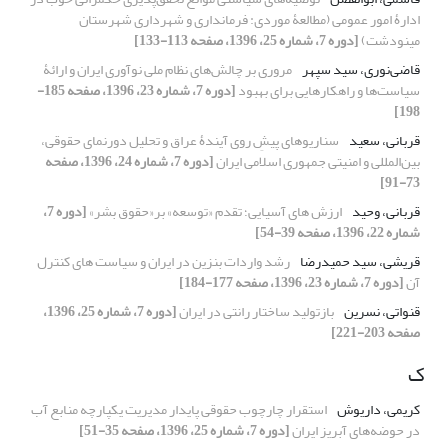
ادارۀ امور عمومی (مطالعۀ موردی: فرمانداری و شهرداری شهرستان
مینودشت)
[دوره 7، شماره 25، 1396، صفحه 113-133]
قاضی‌نوری، سید سپهر
مروری بر چالش‌های نظام ملی نوآوری ایران و ارائۀ
سیاست‌ها و راهکارهایی برای بهبود
[دوره 7، شماره 23، 1396، صفحه 185-
198]
قربانی، سعید
سناریوهای پیشِ روی آیندۀ عراق و تحلیل دورنمای حقوقی،
بین‌المللی و امنیتی جمهوری اسلامی ایران
[دوره 7، شماره 24، 1396، صفحه
73-91]
قربانی، وحید
ارزش های آسیایی؛ تقدم «توسعه» بر«حقوق بشر»
[دوره 7،
شماره 22، 1396، صفحه 39-54]
قریشی، سید حمیدرضا
رشد واردات بنزین در ایران و سیاست های کنترل
آن
[دوره 7، شماره 23، 1396، صفحه 177-184]
قنواتی، نسرین
بازتولید ساختار رانتی در ایران
[دوره 7، شماره 25، 1396،
صفحه 203-221]
ک
کریمی، داریوش
استقرار چارچوب حقوقی پایدار مدیریت یکپارچه منابع آب
در حوضه‌های آبریز ایران
[دوره 7، شماره 25، 1396، صفحه 35-51]