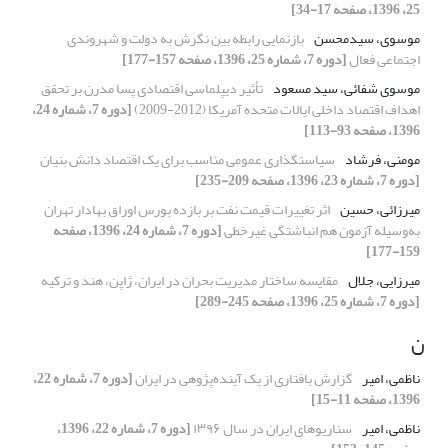
25، 1396، صفحه 17-34]
موسوی، سیدمحسن
بازنمایی رابطه بین نگرش به دولت و شهروندی
اجتماعی فعال
[دوره 7، شماره 25، 1396، صفحه 157-177]
موسوی شفائی، سید مسعود
تأثیر دیپلماسی اقتصادی پسا مدرن بر تحقق
اهداف اقتصاد داخلی ایالات متحده آمریکا (2012-2009)
[دوره 7، شماره 24،
1396، صفحه 93-113]
مومنی، فرشاد
سیاستگذاری عمومی مناسب برای یک اقتصاد دانش بنیان
[دوره 7، شماره 23، 1396، صفحه 209-235]
میرزائی، حسین
اثر تغییرات قیمت نفت بر بازده بورس اوراق بهادار تهران
به‌وسیله آزمون هم انباشتگی غیرخطی
[دوره 7، شماره 24، 1396، صفحه
159-177]
میرزایی، جلال
مقایسه‌ ساختار مدیریت بحران‌ در ایران، ژاپن، هند و ترکیه
[دوره 7، شماره 25، 1396، صفحه 245-289]
ن
ناظمی، امیر
گزارش بافتاری از یک آینده‌پژوهی در ایران
[دوره 7، شماره 22،
1396، صفحه 11-15]
ناظمی، امیر
سناریوهای ایران در سال ۱۳۹۶
[دوره 7، شماره 22، 1396،