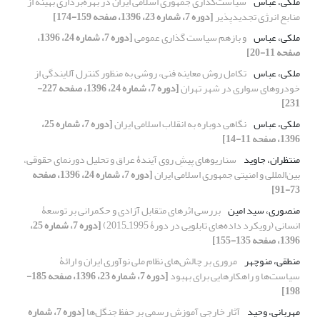
ملکی، عباس
سیاست‌گذاری جمهوری اسلامی ایران در بهره‌برداری بهینه از
منابع انرژی تجدیدپذیر
[دوره 7، شماره 23، 1396، صفحه 159-174]
ملکی، عباس
و بازهم سیاست گذاری عمومی
[دوره 7، شماره 24، 1396،
صفحه 11-20]
ملکی، عباس
تکامل روش معاینه فنی، روشی به منظور کنترل آلایندگی از
خودروهای سواری در شهر تهران
[دوره 7، شماره 24، 1396، صفحه 227-
231]
ملکی، عباس
نگاهی دوباره به انقلاب اسلامی ایران
[دوره 7، شماره 25،
1396، صفحه 11-14]
منتظران، جاوید
سناریوهای پیشِ روی آیندۀ عراق و تحلیل دورنمای حقوقی،
بین‌المللی و امنیتی جمهوری اسلامی ایران
[دوره 7، شماره 24، 1396، صفحه
73-91]
منصوری، سید امین
بررسی اثرهای متقابل آزادی و حکمرانی بر توسعۀ
انسانی (رویکرد داده‌های تابلویی در دورۀ 1995ـ2015)
[دوره 7، شماره 25،
1396، صفحه 135-155]
منطقی، منوچهر
مروری بر چالش‌های نظام ملی نوآوری ایران و ارائۀ
سیاست‌ها و راهکارهایی برای بهبود
[دوره 7، شماره 23، 1396، صفحه 185-
198]
مهربانی، وحید
آثار خارجی آموزش رسمی بر حفظ جنگل‌ها
[دوره 7، شماره