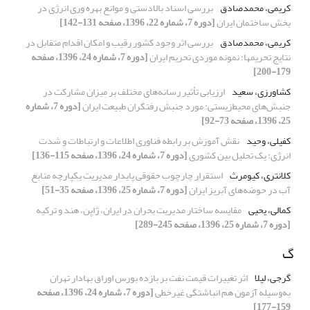
کریمی، محمدصادق
بررسی اسناد بالادستی و موانع بهره وری انرژی در
بخش ساختمان ایران
[دوره 7، شماره 22، 1396، صفحه 131-142]
کریمی، محمدصادق
بررسی اثر وجود کشور رقیب و امکان اقدام متقابل در
نتایج تحریمها؛ نمونه موردی تحریم ایران
[دوره 7، شماره 24، 1396، صفحه
179-200]
کشاورزی، سعید
ارزیابی تأثیر رسانه‌های مختلف بر میزان مشارکت در
جنبش‌های محیط‌زیستی: مورد جنبش رفتگران طبیعت ایران
[دوره 7، شماره
25، 1396، صفحه 73-92]
کفیلی، وحید
نقش آموزش بر رابطه فناوری اطلاعات و ارتباطات و شدت
انرژی: یک تحلیل بین کشوری
[دوره 7، شماره 24، 1396، صفحه 115-136]
کلانتری، کیومرث
استقرار چارچوب حقوقی پایدار مدیریت یکپارچه منابع
آب در حوضه‌های آبریز ایران
[دوره 7، شماره 25، 1396، صفحه 35-51]
کمالی، یحیی
مقایسه‌ ساختار مدیریت بحران‌ در ایران، ژاپن، هند و ترکیه
[دوره 7، شماره 25، 1396، صفحه 245-289]
گ
گرجی، لیلا
اثر تغییرات قیمت نفت بر بازده بورس اوراق بهادار تهران
به‌وسیله آزمون هم انباشتگی غیرخطی
[دوره 7، شماره 24، 1396، صفحه
159-177]