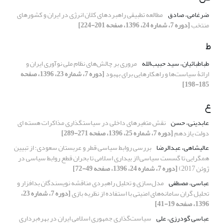
ضرغامی، صادق
مطالعه تطبیقی راهبردهای کلان انرژی در ایران و کشورهای
منتخب
[دوره 7، شماره 24، 1396، صفحه 201-224]
ط
طباطبائیان، سید حبیب‌الله
مروری بر چالش‌های نظام ملی نوآوری ایران و
ارائۀ سیاست‌ها و راهکارهایی برای بهبود
[دوره 7، شماره 23، 1396، صفحه
185-198]
ع
عابدینی، حسن
نقش متغیرهای داخلی در سیاستگذاری مذاکرات هسته ای
دولت یازدهم
[دوره 7، شماره 25، 1396، صفحه 271-289]
عالیشاهی، عبدالرضا
بررسی روابط سیاسی قطر و عربستان سعودی؛ از تبیین
همگرایی تا گسست سیاسی(از بیداری اسلامی تا بحران قطع روابط سیاسی در
ژوئن 2017)
[دوره 7، شماره 24، 1396، صفحه 49-72]
عباسی، مصطفی
مدل‌سازی و تحلیل راهبردی مناقشه نویسندگان بدافزار و
تحلیل گران سامانه‌های امنیتی با استفاده از نظریه بازی
[دوره 7، شماره 23،
1396، صفحه 19-41]
عباسی گودرزی، علی
سیاست‌گذاری جمهوری اسلامی ایران در بهره‌برداری