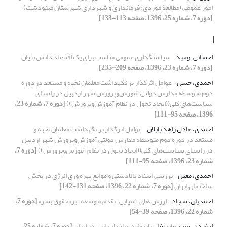
امور عمومی (مطالعۀ موردی: فرمانداری و شهرداری شهرستان مینودشت)
[دوره 7، شماره 25، 1396، صفحه 113-133]
ا
احسانی، وحید
سیاستگذاری عمومی مناسب برای یک اقتصاد دانش بنیان
[دوره 7، شماره 23، 1396، صفحه 209-235]
احمدی، حسن
عوامل اثرگذار بر نگهداشت معلمان نخبه و مستعد در دوره
دوم متوسطه مدارس دولتی آموزش‌وپرورش شهر اردبیل در راستای
سیاست‌های کلی((ایجاد تحول در نظام آموزش‌وپرورش))
[دوره 7، شماره 23،
1396، صفحه 95-111]
احمدی، عادل زاهد بابلان
عوامل اثرگذار بر نگهداشت معلمان نخبه و
مستعد در دوره دوم متوسطه مدارس دولتی آموزش‌وپرورش شهر اردبیل
در راستای سیاست‌های کلی((ایجاد تحول در نظام آموزش‌وپرورش))
[دوره 7،
شماره 23، 1396، صفحه 95-111]
احمدی، معین
بررسی اسناد بالادستی و موانع بهره وری انرژی در بخش
ساختمان ایران
[دوره 7، شماره 22، 1396، صفحه 131-142]
احمدیان، سجاد
ارزش های آسیایی؛ تقدم «توسعه» بر«حقوق بشر»
[دوره 7،
شماره 22، 1396، صفحه 39-54]
ازغندی، سید علیرضا
بازتولید ساختار رانتی در ایران
[دوره 7، شماره 25،