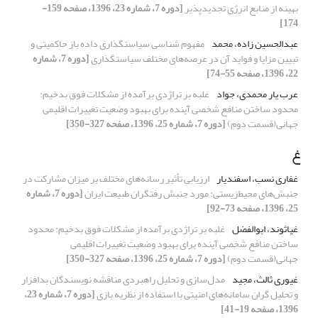
بهینه از منابع انرژی تجدیدپذیر
[دوره 7، شماره 23، 1396، صفحه 159-
174]
عبدالحسین زاده، محمد
مفهوم شناسی سیاستگذاری داده باز حاکمیتی و
تبیین مزایا و فواید آن در عرصه‌های مختلف سیاستگذاری
[دوره 7، شماره
22، 1396، صفحه 55-74]
عرب یار محمدی، جواد
غلبه بر تراژدی برآمده از مشکلات فوق بدخیم:
محدود ساختن منافع شخصی آینده برای بهبود وضعیت تغییرات اقلیمی
جهانی(قسمت دوم)
[دوره 7، شماره 25، 1396، صفحه 327-350]
غ
غفاری نسب، اسفندیار
ارزیابی تأثیر رسانه‌های مختلف بر میزان مشارکت در
جنبش‌های محیط‌زیستی: مورد جنبش رفتگران طبیعت ایران
[دوره 7، شماره
25، 1396، صفحه 73-92]
غیاثوند، ابوالفضل
غلبه بر تراژدی برآمده از مشکلات فوق بدخیم: محدود
ساختن منافع شخصی آینده برای بهبود وضعیت تغییرات اقلیمی
جهانی(قسمت دوم)
[دوره 7، شماره 25، 1396، صفحه 327-350]
غیوری ثالث، مجید
مدل‌سازی و تحلیل راهبردی مناقشه نویسندگان بدافزار
و تحلیل گران سامانه‌های امنیتی با استفاده از نظریه بازی
[دوره 7، شماره 23،
1396، صفحه 19-41]