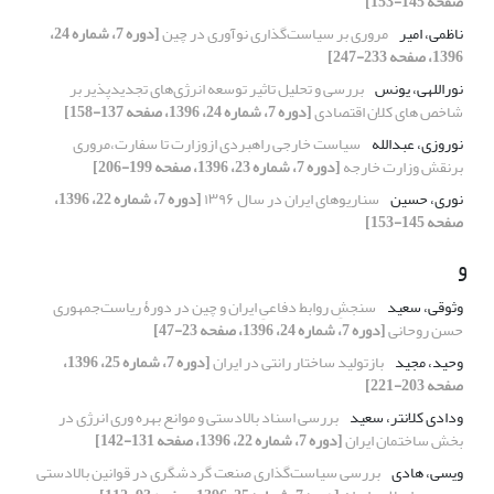
صفحه 145-153]
ناظمی، امیر
مروری بر سیاست‌گذاری نوآوری در چین
[دوره 7، شماره 24،
1396، صفحه 233-247]
نوراللهی، یونس
بررسی و تحلیل تاثیر توسعه انرژی‌های تجدیدپذیر بر
شاخص های کلان اقتصادی
[دوره 7، شماره 24، 1396، صفحه 137-158]
نوروزی، عبدالله
سیاست خارجی راهبردی ازوزارت تا سفارت،مروری
برنقش وزارت خارجه
[دوره 7، شماره 23، 1396، صفحه 199-206]
نوری، حسین
سناریوهای ایران در سال ۱۳۹۶
[دوره 7، شماره 22، 1396،
صفحه 145-153]
و
وثوقی، سعید
سنجشِ روابط دفاعیِ ایران و چین در دورۀ ریاست‌جمهوری
حسن روحانی
[دوره 7، شماره 24، 1396، صفحه 23-47]
وحید، مجید
بازتولید ساختار رانتی در ایران
[دوره 7، شماره 25، 1396،
صفحه 203-221]
ودادی کلانتر، سعید
بررسی اسناد بالادستی و موانع بهره وری انرژی در
بخش ساختمان ایران
[دوره 7، شماره 22، 1396، صفحه 131-142]
ویسی، هادی
بررسی سیاست‌گذاری صنعت گردشگری در قوانین بالادستی