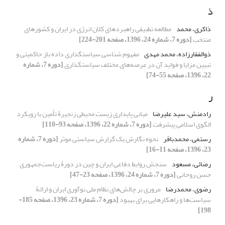
ذ
ذاکری، محمد
مطالعه تطبیقی راهبردهای کلان انرژی در ایران و کشورهای
منتخب
[دوره 7، شماره 24، 1396، صفحه 201-224]
ذوالفقارزاده، محمد مهدی
مفهوم شناسی سیاستگذاری داده باز حاکمیتی و
تبیین مزایا و فواید آن در عرصه‌های مختلف سیاستگذاری
[دوره 7، شماره
22، 1396، صفحه 55-74]
ر
رادمنش، سید علیرضا
مبانی پایداری زیست محیطی زنجیرۀ تأمین با رویکرد
الگوی اسلامی پیشرفت
[دوره 7، شماره 22، 1396، صفحه 93-110]
رستمی، محمدباقر
نحوه نگارش یک گزارش سیاستی موثر
[دوره 7، شماره
23، 1396، صفحه 11-16]
رضائی، مسعود
سنجشِ روابط دفاعیِ ایران و چین در دورۀ ریاست‌جمهوری
حسن روحانی
[دوره 7، شماره 24، 1396، صفحه 23-47]
رضوی، محمدرضا
مروری بر چالش‌های نظام ملی نوآوری ایران و ارائۀ
سیاست‌ها و راهکارهایی برای بهبود
[دوره 7، شماره 23، 1396، صفحه 185-
198]