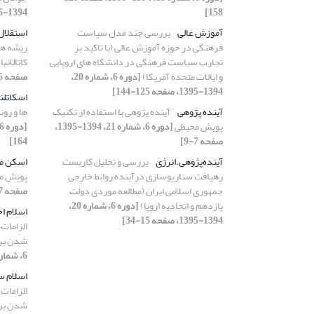
158]
1394-1395، صفحه 263-287]
آموزش عالی
بررسی چند مدل سیاست
استقلال
فرهنگی در حوزه آموزش عالی (با تاکید بر
ریشه ها 
تجارب سیاست فرهنگی در دانشگاه های اروپایی
کاتالانیا
و ایالات متحده آمریکا)
[دوره 6، شماره 20،
صفحه 145-164]
1394-1395، صفحه 125-144]
اسکاتلن
آینده پژوهی
آینده پژوهی با استفاده از تکنیک
ها و رون
پویش محیطی
[دوره 6، شماره 21، 1394-1395،
صفحه 7-9]
164]
آینده‌پژوهی.انرژی
بررسی و تحلیل کاربست
اسکن م
رهیافت سناریوسازی درآینده روابط خارجی
پویش م
جمهوری اسلامی ایران (مطالعه موردی دولت
صفحه 7-9]
یازدهم و اتحادیه اروپا)
[دوره 6، شماره 20،
اسلام اخ
1394-1395، صفحه 15-34]
الزامات
شدن بر 
6، شماره 20، 1394-1395، صفحه 85-110]
اسلام س
الزامات
شدن بر 