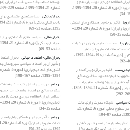
ایران (مطالعه موردی دولت یازدهم و
توسعه صنعت بالادستی نفت در ایران
اروپا)
[دوره 6، شماره 20، 1394-1395،
شماره 21، 1394-1395، صفحه 229-239]
بحران بانکی
سیاست‌های اقتصادی برای م
اروپا
تأثیر برجام بر همکاری‌های امنیتی
با بحرانهای بانکی
اروپا و ایران
[دوره 6، شماره 20، 1394-
1395، صفحه 53-69]
بحران مالی
سیاست‌های اقتصادی برای مقا
 اروپا
سیاست خارجی ایران در دولت
بحرانهای بانکی
نسبت به اتحادیه اروپا از منظر
صفحه 53-69]
گاری
[دوره 6، شماره 19، 1394-1395،
بحران مالی- اقتصاد جهانی
بحران اقتصاد
و تأثیر‌‌ آن بر اعتماد سیاسی شهروندان به
حیط زیست
غلبه بر تراژدی برآمده از
کشورهای اتحادیه‌ی اروپا
فوق بدخیم: محدود ساختن منافع
1394-1395، صفحه 167-198]
نده برای بهبود وضعیت تغییرات
برجام
بررسی و تحلیل کاربست رهیافت
جهانی
[دوره 6، شماره 21، 1394-1395،
سناریوسازی درآینده روابط خارجی جمهو
اسلامی ایران (مطالعه موردی دولت یازدهم
ت سیاسی
شبکه قدرت و ارتباطات
اتحادیه اروپا)
در سطوح محلی
[دوره 6، شماره 21،
صفحه 15-34]
برجام
تأثیر برجام بر همکاری‌های امنیتی
نقش ماهواره‌ در تغییر تصور ذهنی
اتحادیه‌ اروپا و ایران
هرانی از ازدواج
[دوره 6، شماره 19،
1395، صفحه 35-50]