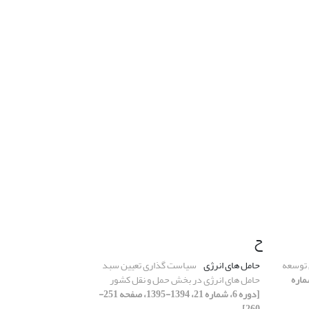
ح
 توسعه
حامل های انرژی
سیاست گذاری تعیین سبد
 6، شماره
حامل های انرژی در بخش حمل و نقل کشور
[دوره 6، شماره 21، 1394-1395، صفحه 251-
260]