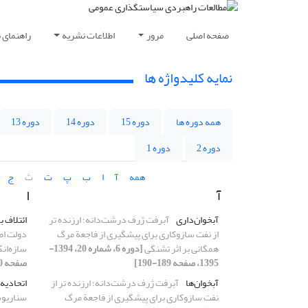
صفحه اصلی
مرور
اطلاعات نشریه
راهنمای 
نمایه کلیدواژه ها
همه دوره ها
دوره 15
دوره 14
دوره 13
دوره 2
دوره 1
همه
آ
ا
ب
پ
ت
ث
ج
آ
ا
آبخوان‌داری
آبرفت ژرف درشت‌دانه؛ ارزنده تر
ائتلاف ب
از نفت سازوکاری برای پیشگیری از فاجعة مرگ
دولت اصل
همگانی بر اثر تشنگی
[دوره 6، شماره 20، 1394-
سازه‌ان
1395، صفحه 189-190]
صفحه 40-92]
آبخوان‌ها
آبرفت ژرف درشت‌دانه؛ ارزنده تر از
اتحادیه 
نفت سازوکاری برای پیشگیری از فاجعة مرگ
سناریوس