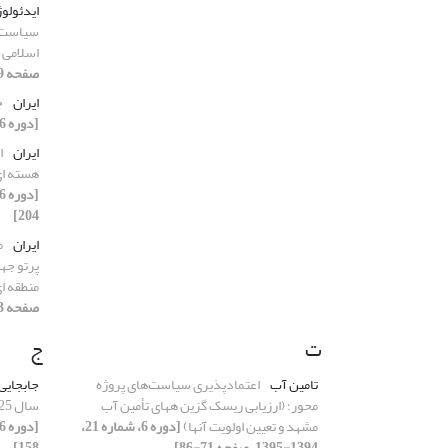
ایدئولوژ
سیاست خ
اسلامی 
صفحه 39-62]
ایران
ج
[دوره 6، شماره 18، 1394-1395، صفحه 7-38]
ایران
ا
هسته ای
204]
ایران
م
پرتو جه
منطقه ا
صفحه 123-144]
ت
ج
تامین آب
اعتمادپذیری سیاست‌های پروژه
جابجایی
محور؛ (ارزیابی ریسک گزین ههای تأمین آب
سال 2025 و پیامد سیاسی-امنیتی آن برای ایران
مشهد و تعیین اولویت آنها)
[دوره 6، شماره 21،
1394-1395، صفحه 71-86]
158]