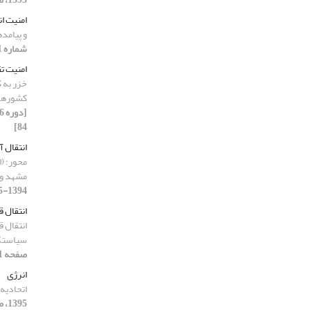
امنیت ا
و پیامد
شماره 21، 1394-1395، صفحه 241-250]
امنیت ت
خزر به 
کشورهای ناح
84]
انتقال 
محور؛ (
مشهد و ت
1394-1395، صفحه 71-86]
انتقال 
انتقال ق
سیاستگ
صفحه 51-66]
انرژی
اتحادیه‌ 
1395، صفحه 35-50]