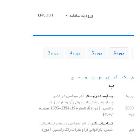
ورود به سامانه
ENGLISH
دوره 6
دوره 5
دوره 4
دوره 3
ق
ک
گ
ل
م
ن
و
ه
ی
پ
زر به
پَساپسامدرنیسم
امر سیاسی در عصر
پَساجهانی شدن (بازخوانی آرا و نظرات ژاک
رانسیر)
[دوره 6، شماره 19، 1394-1395، صفحه
[دوره 6، شماره 20، 1394-1395، صفحه 67-
7-40]
پَساجهانی‌ شدن
امر سیاسی در عصر پَساجهانی
ای
شدن (بازخوانی آرا و نظرات ژاک رانسیر)
[دوره