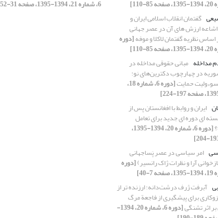
6، شماره 21، 1394-1395، صفحه 31-52]
یعی
گفتمان انقلاب اسلامی ایران و
 اشاعه ارزش های آن در عصر جهانی
اساس نظریه گفتمان لاکلا و موفه
[دوره
 مداخله
مبانی حقوقی مداخله در
ریه در چهارچوب دکترین‌های نو:
سوءولیت حمایت
[دوره 6، شماره 18،
ان
ایران و روابط با افغانستان پس از
سته ای دوره ای جدید برای تعامل
؟
[دوره 6، شماره 20، 1394-1395،
سی
امر سیاسی در عصر پَساجهانی
زخوانی آرا و نظرات ژاک رانسیر)
[دوره
بی
آبرفت ژرف درشت‌دانه؛ ارزنده تر از
وکاری برای پیشگیری از فاجعة مرگ
بر اثر تشنگی
[دوره 6، شماره 20، 1394-