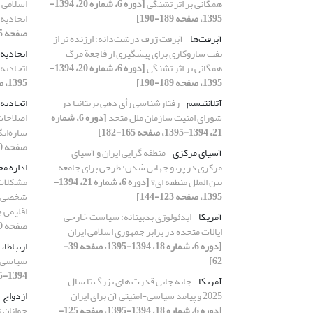
همگانی بر اثر تشنگی
[دوره 6، شماره 20، 1394-
اسلامی 
1395، صفحه 189-190]
اتحادیه 
صفحه 15-34]
آبرفت‌ها
آبرفت ژرف درشت‌دانه؛ ارزنده تر از
نفت سازوکاری برای پیشگیری از فاجعة مرگ
اتحادیه 
همگانی بر اثر تشنگی
[دوره 6، شماره 20، 1394-
اتحادیه‌ 
1395، صفحه 189-190]
1395، صفحه 35-50]
آتلانتیسم
رفتارشناسی رأی دهی بریتانیا در
اتحادیه‌ی
شورای امنیت سازمان ملل متحد
[دوره 6، شماره
اصلاحات 
21، 1394-1395، صفحه 165-182]
سازه‌ان
صفحه 40-92]
آسیای مرکزی
منطقه گرایی ایران و آسیای
مرکزی در پرتو جهانی شدن: طرحی برای جامعه
اداره م
بین الملل منطقه ای؟
[دوره 6، شماره 21، 1394-
مشکلات 
1395، صفحه 123-144]
شخصی آی
اقلیمی 
آمریکا
ایدئولوژی بدبینانه: سیاست خارجی
صفحه 269-292]
ایالات متحده در برابر جمهوری اسلامی ایران
[دوره 6، شماره 18، 1394-1395، صفحه 39-
ارتباطا
62]
سیاسی 
1394-1395، صفحه 87-104]
آمریکا
جابه جایی قدرت های بزرگ تا سال
2025 و پیامد سیاسی-امنیتی آن برای ایران
ازدواج
[دوره 6، شماره 18، 1394-1395، صفحه 125-
جوانان ت