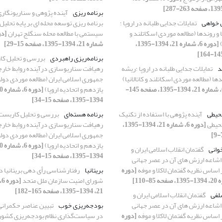
برنامه ریزی
آینده پژوهی و سناریونگاری
 خواهی
تمایلات جدایی طلبانه در اروپا ؛
برنامه ریزی توسعه محله ای بر پایه تحلیل
و روندها (مطالعه موردی اسکاتلند و
سیستمی با مطالعه محله سنگلج تهران
)
[دوره 6، شماره 21، 1394-1395،
شماره 21، 1394-1395، صفحه 15-29]
برنامه‌ریزی راهبردی
بررسی و تحلیل ک
د
تمایلات جدایی طلبانه در اروپا ؛ریشه
رهیافت سناریوسازی درآینده روابط خار
دها (مطالعه موردی اسکاتلند و کاتالانیا)
جمهوری اسلامی ایران (مطالعه موردی دول
[دوره 6، شماره 21، 1394-1395، صفحه 145-
یازدهم و اتحادیه اروپا)
1394-1395، صفحه 15-34]
حیطی
آینده پژوهی با استفاده از تکنیک
برنامه هسته‌ای
بررسی و تحلیل کاربست
حیطی
[دوره 6، شماره 21، 1394-1395،
رهیافت سناریوسازی درآینده روابط خار
جمهوری اسلامی ایران (مطالعه موردی دول
یازدهم و اتحادیه اروپا)
وانی
گفتمان انقلاب اسلامی ایران و
1394-1395، صفحه 15-34]
 اشاعه ارزش های آن در عصر جهانی
اساس نظریه گفتمان لاکلا و موفه
[دوره
بریتانیا
رفتارشناسی رأی دهی بریتانیا د
شورای امنیت سازمان ملل متحد
[د
21، 1394-1395، صفحه 165-182]
لفی
گفتمان انقلاب اسلامی ایران و
 اشاعه ارزش های آن در عصر جهانی
بودجه‌ریزی خوب
تبیین عناصر حکمران
اساس نظریه گفتمان لاکلا و موفه
[دوره
در سیاست‌گذاری نظام بودجه‌ریزی کشور