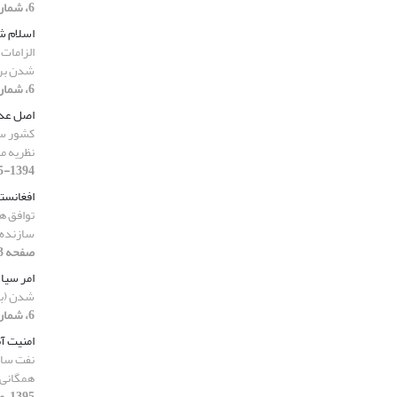
6، شماره 20، 1394-1395، صفحه 85-110]
اسلام ش
الزامات
شدن بر 
6، شماره 20، 1394-1395، صفحه 85-110]
اصل عدم
کشور سو
نظریه م
1394-1395، صفحه 197-224]
افغانست
توافق ه
سازنده
صفحه 193-204]
امر سیا
شدن (با
6، شماره 19، 1394-1395، صفحه 7-40]
امنیت آ
نفت ساز
همگانی 
1395، صفحه 189-190]