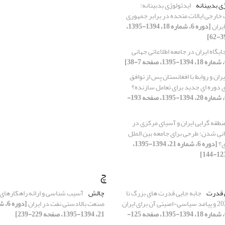
ی بدبینانه
ایدئولوژی بدبینانه:
ارجی ایالات متحده در برابر جمهوری
ایران
[دوره 6، شماره 18، 1394-1395،
ایگاه ایران در جامعه اطلاعاتی جهانی
یران و روابط با افغانستان پس از توافق
 دوره ای جدید برای تعامل سازنده؟
[دوره 6، شماره 20، 1394-1395، صفحه 193-
نطقه گرایی ایران و آسیای مرکزی در
انی شدن: طرحی برای جامعه بین الملل
ی؟
[دوره 6، شماره 21، 1394-1395،
چ
 قدرت
جابه جایی قدرت های بزرگ تا
چالش
آسیب شناسی و ارائه راهکارهای
صنعت بالادستی نفت در ایران
[دوره
[دوره 6، شماره 18، 1394-1395، صفحه 125-
21، 1394-1395، صفحه 229-239]