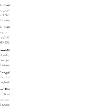
انقلاب ا
قومی پس 
1368-1376)
صفحه 111-124]
انقلاب ا
جمهوری ا
کارگزار
130-166]
اهمیت ر
راهبردی 
سیاستگ
صفحه 241-250]
اوج نفت
پیامدها
شماره 21، 1394-1395، صفحه 241-250]
ایالات م
انتقال ق
سیاستگ
صفحه 51-66]