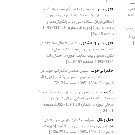
ست
امی
حقوق بشر
بررسی و تحلیل کاربست رهیافت
 18، 1394-1395، صفحه
سناریوسازی درآینده روابط خارجی جمهوری
اسلامی ایران (مطالعه موردی دولت یازدهم و
اتحادیه اروپا)
[دوره 6، شماره 20، 1394-1395،
جابه جایی قدرت های بزرگ تا سال 2025
صفحه 15-34]
[دوره 6،
حقوق بشر جهانشمول
مبانی حقوقی مداخله در
کشور سوریه در چهارچوب دکترین‌های نو:
نظریه مسوءولیت حمایت
[دوره 6، شماره 18،
1394-1395، صفحه 197-224]
حکمرانی خوب
تبیین عناصر حکمرانی خوب در
سیاست‌گذاری نظام بودجه‌ریزی کشور
[دوره 6،
شماره 21، 1394-1395، صفحه 31-52]
حکومت
تحول مفهوم مردم، از رعیت تا جمعیت؛
نخستین گام‌ها در راستای جهانی شدن در عصر
قاجار
[دوره 6، شماره 18، 1394-1395، صفحه
91-124]
حمل و نقل
سیاست گذاری تعیین سبد حامل
های انرژی در بخش حمل و نقل کشور
[دوره 6،
شماره 21، 1394-1395، صفحه 251-260]