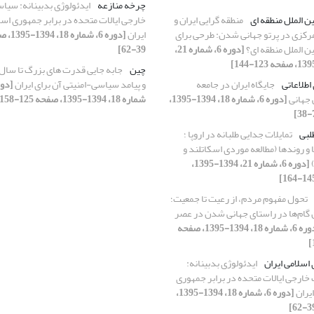
چرخه منازعه
ایدئولوژی بدبینانه: سیا
ن الملل منطقه ای
منطقه گرایی ایران و
خارجی ایالات متحده در برابر جمهوری اسل
رکزی در پرتو جهانی شدن: طرحی برای
ایران
[دوره 6، شماره
ن الملل منطقه ای؟
[دوره 6، شماره 21،
39-62]
چین
 اطلاعاتی
جایگاه ایران در جامعه
و پیامد سیاسی-امنیتی آن برای ایران
 جهانی
[دوره 6، شماره 18، 1394-1395،
شماره 18، 1394-1395، صفحه 125-158]
لبی
تمایلات جدایی طلبانه در اروپا ؛
و روندها (مطالعه موردی اسکاتلند و
)
[دوره 6، شماره 21، 1394-1395،
تحول مفهوم مردم، از رعیت تا جمعیت؛
گام‌ها در راستای جهانی شدن در عصر
[دوره 6، شماره 18، 1394-1395، صفحه
اسلامی ایران
ایدئولوژی بدبینانه:
ارجی ایالات متحده در برابر جمهوری
ایران
[دوره 6، شماره 18، 1394-1395،