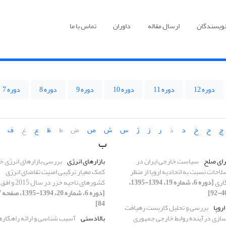
نویسندگان
ارسال مقاله
داوران
تماس با ما
دوره 12
دوره 11
دوره 10
دوره 9
دوره 8
دوره 7
چ
ح
خ
د
ذ
ر
ز
ژ
س
ش
ص
ض
ط
ظ
ع
غ
ف
ب
رای صلح
سیاست خارجی ایران در
بازارهای انرژی
بررسی بازارهای انرژی خ
احات نسبت به اتحادیه اروپا از منظر
کمک معیار ترکیبی امنیت تقاضای انرژی
گاری
[دوره 6، شماره 19، 1394-1395،
کشورهای ناحیه خزر در سال 2015 و افق 2030
84]
اروپا
بررسی و تحلیل کاربست رهیافت
ازی درآینده روابط خارجی جمهوری
بالادستی
آسیب شناسی و ارائه راهکاره