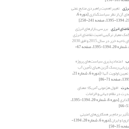
نرژی
تغییر اهمیت راهبردی منابع نفتی
های آن از نظر سیاستگذاری
[دوره 6،
قاضای انرژی
بررسی بازارهای انرژی
کمک معیار ترکیبی امنیت تقاضای انرژی
یه خزر در سال 2015 و افق 2030
[دوره 6، شماره 20، 1394-1395، صفحه 67-
آب
اعتمادپذیری سیاست‌های پروژه
ارزیابی ریسک گزین ههای تأمین آب
عیین اولویت آنها)
[دوره 6، شماره 21،
قدرت
افول هژمونی آمریکا: معنای
درت در نظام جهانی و الزامات
ذاری
[دوره 6، شماره 20، 1394-1395،
تأثیر برجام بر همکاری‌های امنیتی
اروپا و ایران
[دوره 6، شماره 20، 1394-