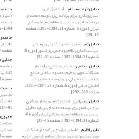
تحلیل اثرات متقاطع
آینده پژوهی و
جامعه بی
سناریونگاری برای برنامه ریزی توسعه محله ای
آسیای م
بر پایه تحلیل سیستمی با مطالعه محله سنگلج
جامعه بی
تهران
[دوره 6، شماره 21، 1394-1395، صفحه
1394-1395، صفحه 123-144]
15-29]
جامعه‌‌ی
تحلیل تم
تبیین عناصر حکمرانی خوب در
اطلاعاتی
سیاست‌گذاری نظام بودجه‌ریزی کشور
[دوره 6،
صفحه 7-38]
شماره 21، 1394-1395، صفحه 31-52]
جدایی ط
تحلیل‌ سیاسی
غلبه بر تراژدی برآمده از
ریشه ها 
مشکلات فوق بدخیم: محدود ساختن منافع
کاتالانیا
شخصی آینده برای بهبود وضعیت تغییرات
صفحه 145-164]
اقلیمی جهانی
[دوره 6، شماره 21، 1394-1395،
جمعیت
صفحه 269-292]
نخستین 
تحلیل سیستمی
آینده پژوهی و سناریونگاری
قاجار
برای برنامه ریزی توسعه محله ای بر پایه تحلیل
91-124]
سیستمی با مطالعه محله سنگلج تهران
[دوره 6،
جمهوری 
شماره 21، 1394-1395، صفحه 15-29]
سیاست خ
تغییر اقلیم
غلبه بر تراژدی برآمده از مشکلات
اسلامی 
فوق بدخیم: محدود ساختن منافع شخصی آینده
صفحه 39-62]