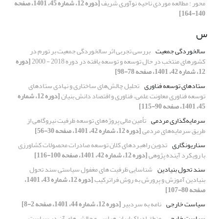
محور : مطالعه موردی ناحیه نوآوری شریف
[دوره 12، شماره 45، 1401، صفحه
140-164]
س
سالخوردگی جمعیت
بررسی تجربی اثر سالخوردگی جمعیت بر تورم در
کشورهای منتخب در حال توسعه و توسعه یافته در دوره 2018 - 2000
[دوره
12، شماره 42، 1401، صفحه 78-98]
ستادهای توسعه فناوری
تحلیل چالش‌های ساختاری و نهادی ستادهای
توسعه فناوری معاونت علمی، فناوری و اقتصاد دانش بنیان
[دوره 12، شماره
45، 1401، صفحه 90-115]
سرمایه‌گذاری مردمی
تأمین مالی پروژه‌های توسعه ظرفیت نیروگاهی از
طریق سرمایه‌های مردمی
[دوره 12، شماره 42، 1401، صفحه 30-56]
سناریونگاری
تدوین راهبردهای کلان توسعه صادرات محصولات کشاورزی
با رویکرد آینده پژوهی
[دوره 12، شماره 42، 1401، صفحه 100-116]
سند تحول بنیادین
شناسایی ظرفیت های مغفول سیاستی سند تحول
بنیادین آموزش و پرورش به روش فراترکیب
[دوره 12، شماره 43، 1401،
صفحه 80-107]
سیاست خارجی
نامه به سردبیر
[دوره 12، شماره 44، 1401، صفحه 2-8]
سیاست خارجی
منطق ادراک ایران هراسی و چالش های آن در سیاست