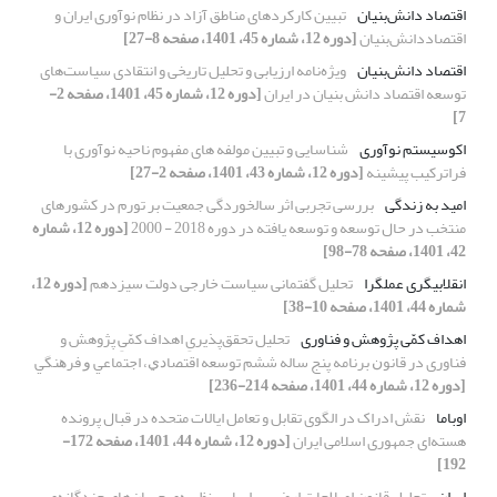
اقتصاد دانش‌بنیان
تبیین کارکردهای مناطق آزاد در نظام نوآوری ایران و
اقتصاددانش‌بنیان
[دوره 12، شماره 45، 1401، صفحه 8-27]
اقتصاد دانش‌بنیان
ویژه‌نامه ارزیابی و تحلیل تاریخی و انتقادی سیاست‌های
توسعه اقتصاد دانش بنیان در ایران
[دوره 12، شماره 45، 1401، صفحه 2-
7]
اکوسیستم نوآوری
شناسایی و تبیین مولفه های مفهوم ناحیه نوآوری با
فرا‌ترکیب پیشینه
[دوره 12، شماره 43، 1401، صفحه 2-27]
امید به زندگی
بررسی تجربی اثر سالخوردگی جمعیت بر تورم در کشورهای
منتخب در حال توسعه و توسعه یافته در دوره 2018 - 2000
[دوره 12، شماره
42، 1401، صفحه 78-98]
انقلابی‏‏گری عمل‏گرا
تحلیل گفتمانی سیاست خارجی دولت سیزدهم
[دوره 12،
شماره 44، 1401، صفحه 10-38]
اهداف کمّی پژوهش و فناوری
تحلیل تحقق‌پذیریِ اهداف کمّیِ پژوهش و
فناوری در ﻗﺎﻧﻮﻥ ﺑﺮﻧﺎﻣﻪ پنج ساله ﺷﺸﻢ ﺗﻮﺳﻌﻪ ﺍﻗﺘﺼﺎﺩﻱ، ﺍﺟﺘﻤﺎﻋﻲ ﻭ ﻓﺮﻫﻨﮕﻲ
[دوره 12، شماره 44، 1401، صفحه 214-236]
اوباما
نقش ادراک در الگوی تقابل و تعامل ایالات متحده در قبال پرونده
هسته‌ای جمهوری اسلامی ایران
[دوره 12، شماره 44، 1401، صفحه 172-
192]
ایران
تحلیل قانون اصلاحات ارضی بر اساس نظریه‌ی جریان‌های چند‌گانه‌ی