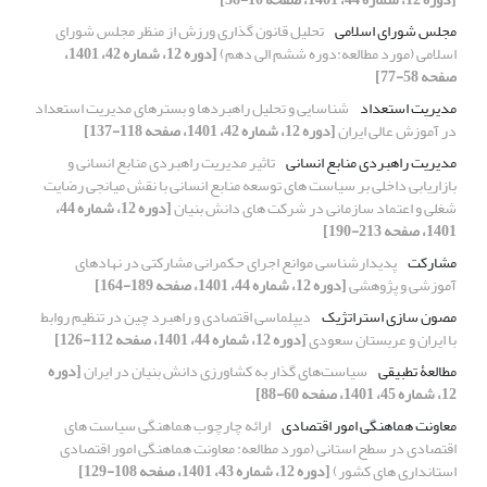
مجلس شورای اسلامی
تحلیل قانون گذاری ورزش از منظر مجلس شورای
اسلامی (مورد مطالعه:دوره ششم الی دهم)
[دوره 12، شماره 42، 1401،
صفحه 58-77]
مدیریت استعداد
شناسایی و تحلیل راهبردها و بسترهای مدیریت استعداد
در آموزش عالی ایران
[دوره 12، شماره 42، 1401، صفحه 118-137]
مدیریت راهبردی منابع انسانی
تاثیر مدیریت راهبردی منابع انسانی و
بازاریابی داخلی بر سیاست های توسعه منابع انسانی با نقش میانجی رضایت
شغلی و اعتماد سازمانی در شرکت های دانش بنیان
[دوره 12، شماره 44،
1401، صفحه 213-190]
مشارکت
پدیدارشناسی موانع اجرای حکمرانی مشارکتی در نهادهای
آموزشی و پژوهشی
[دوره 12، شماره 44، 1401، صفحه 189-164]
مصون سازی استراتژیک
دیپلماسی اقتصادی و راهبرد چین در تنظیم روابط
با ایران و عربستان سعودی
[دوره 12، شماره 44، 1401، صفحه 112-126]
مطالعۀ تطبیقی
سیاست‌های گذار به کشاورزی دانش بنیان در ایران
[دوره
12، شماره 45، 1401، صفحه 60-88]
معاونت هماهنگی امور اقتصادی
ارائه چارچوب هماهنگی سیاست های
اقتصادی در سطح استانی (مورد مطالعه: معاونت هماهنگی امور اقتصادی
استانداری های کشور)
[دوره 12، شماره 43، 1401، صفحه 108-129]