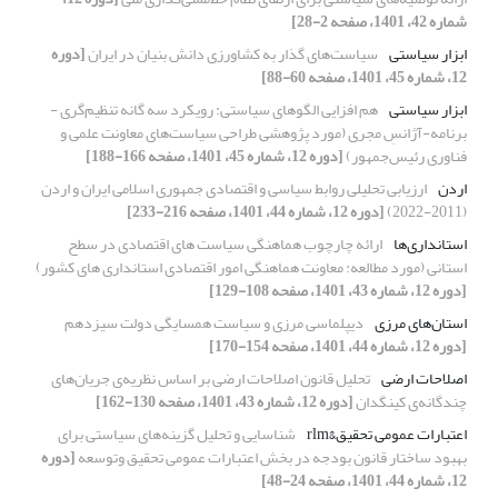
شماره 42، 1401، صفحه 2-28]
ابزار سیاستی
سیاست‌های گذار به کشاورزی دانش بنیان در ایران
[دوره
12، شماره 45، 1401، صفحه 60-88]
ابزار سیاستی
هم افزایی الگوهای سیاستی: رویکرد سه گانه تنظیم‌گری -
برنامه-آژانسِ مجری (مورد پژوهشی طراحی سیاست‌های معاونت علمی و
فناوری رئیس‌جمهور)
[دوره 12، شماره 45، 1401، صفحه 166-188]
اردن
ارزیابی تحلیلی روابط سیاسی و اقتصادی جمهوری اسلامی ایران و اردن
(2011-2022)
[دوره 12، شماره 44، 1401، صفحه 216-233]
استانداری‌ها
ارائه چارچوب هماهنگی سیاست های اقتصادی در سطح
استانی (مورد مطالعه: معاونت هماهنگی امور اقتصادی استانداری های کشور)
[دوره 12، شماره 43، 1401، صفحه 108-129]
استان‌های مرزی
دیپلماسی مرزی و سیاست همسایگی دولت سیزدهم
[دوره 12، شماره 44، 1401، صفحه 154-170]
اصلاحات ارضی
تحلیل قانون اصلاحات ارضی بر اساس نظریه‌ی جریان‌های
چند‌گانه‌ی کینگدان
[دوره 12، شماره 43، 1401، صفحه 130-162]
اعتبارات عمومی تحقیق&rlm
شناسایی و تحلیل گزینه‌های سیاستی برای
بهبود ساختار قانون بودجه در بخش اعتبارات عمومی تحقیق ‏وتوسعه
[دوره
12، شماره 44، 1401، صفحه 24-48]