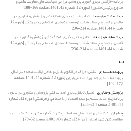
برنامه-آژانسِ مجری (مورد پژوهشی طراحی سیاست‌های معاونت علمی و
فناوری رئیس‌جمهور)
[دوره 12، شماره 45، 1401، صفحه 166-188]
برنامه ششم توسعه
تحلیل تحقق‌پذیریِ اهداف کمّیِ پژوهش و فناوری در
ﻗﺎﻧﻮﻥ ﺑﺮﻧﺎﻣﻪ پنج ساله ﺷﺸﻢ ﺗﻮﺳﻌﻪ ﺍﻗﺘﺼﺎﺩﻱ، ﺍﺟﺘﻤﺎﻋﻲ ﻭ ﻓﺮﻫﻨﮕﻲ
[دوره 12،
شماره 44، 1401، صفحه 214-236]
برنامه هفتم توسعه
تحلیل تحقق‌پذیریِ اهداف کمّیِ پژوهش و فناوری در
ﻗﺎﻧﻮﻥ ﺑﺮﻧﺎﻣﻪ پنج ساله ﺷﺸﻢ ﺗﻮﺳﻌﻪ ﺍﻗﺘﺼﺎﺩﻱ، ﺍﺟﺘﻤﺎﻋﻲ ﻭ ﻓﺮﻫﻨﮕﻲ
[دوره 12،
شماره 44، 1401، صفحه 214-236]
پ
پرونده هسته‌ای
نقش ادراک در الگوی تقابل و تعامل ایالات متحده در قبال
پرونده هسته‌ای جمهوری اسلامی ایران
[دوره 12، شماره 44، 1401، صفحه
172-192]
پژوهش و فناوری
تحلیل تحقق‌پذیریِ اهداف کمّیِ پژوهش و فناوری در ﻗﺎﻧﻮﻥ
ﺑﺮﻧﺎﻣﻪ پنج ساله ﺷﺸﻢ ﺗﻮﺳﻌﻪ ﺍﻗﺘﺼﺎﺩﻱ، ﺍﺟﺘﻤﺎﻋﻲ ﻭ ﻓﺮﻫﻨﮕﻲ
[دوره 12، شماره
44، 1401، صفحه 214-236]
پیشران
شناسایی راهکارهای سیاستی پیشران گذار به شهر هوشمند (مورد
مطالعه:کلان شهر اهواز)
[دوره 12، شماره 43، 1401، صفحه 52-79]