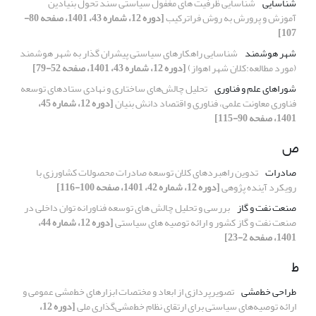
شناسایی
شناسایی ظرفیت های مغفول سیاستی سند تحول بنیادین
آموزش و پرورش به روش فراترکیب
[دوره 12، شماره 43، 1401، صفحه 80-
107]
شهر هوشمند
شناسایی راهکارهای سیاستی پیشران گذار به شهر هوشمند
(مورد مطالعه:کلان شهر اهواز)
[دوره 12، شماره 43، 1401، صفحه 52-79]
شوراهای علم و فناوری
تحلیل چالش‌های ساختاری و نهادی ستادهای توسعه
فناوری معاونت علمی، فناوری و اقتصاد دانش بنیان
[دوره 12، شماره 45،
1401، صفحه 90-115]
ص
صادرات
تدوین راهبردهای کلان توسعه صادرات محصولات کشاورزی با
رویکرد آینده پژوهی
[دوره 12، شماره 42، 1401، صفحه 100-116]
صنعت نفت و گاز
بررسی و تحلیل چالش های توسعه فناورانه توان داخلی در
صنعت نفت و گاز کشور و ارائه توصیه های سیاستی
[دوره 12، شماره 44،
1401، صفحه 2-23]
ط
طراحی خط‌مشی
تصویرپردازی از ابعاد و مختصات ابزارهای خط‌مشی عمومی و
ارائه توصیه‌های سیاستی برای ارتقای نظام خط‌مشی‌گذاری ملی
[دوره 12،