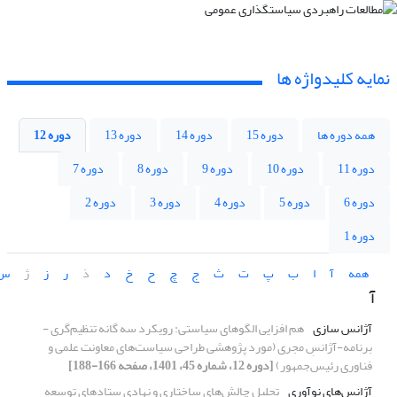
نمایه کلیدواژه ها
همه دوره ها
دوره 15
دوره 14
دوره 13
دوره 12
دوره 11
دوره 10
دوره 9
دوره 8
دوره 7
دوره 6
دوره 5
دوره 4
دوره 3
دوره 2
دوره 1
همه
آ
ا
ب
پ
ت
ث
ج
چ
ح
خ
د
ذ
ر
ز
ژ
س
آ
آژانس سازی
هم افزایی الگوهای سیاستی: رویکرد سه گانه تنظیم‌گری -
برنامه-آژانسِ مجری (مورد پژوهشی طراحی سیاست‌های معاونت علمی و
فناوری رئیس‌جمهور)
[دوره 12، شماره 45، 1401، صفحه 166-188]
آژانس‌های نوآوری
تحلیل چالش‌های ساختاری و نهادی ستادهای توسعه