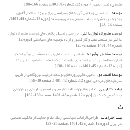
فناوری رئیس‌جمهور)
[دوره 12، شماره 45، 1401، صفحه 166-188]
توسعه
شناسایی و تحلیل گزینه‌های سیاستی برای بهبود ساختار قانون
بودجه در بخش اعتبارات عمومی تحقیق ‏وتوسعه
[دوره 12، شماره 44، 1401،
صفحه 24-48]
توسعه فناورانه توان داخلی
بررسی و تحلیل چالش های توسعه فناورانه توان
داخلی در صنعت نفت و گاز کشور و ارائه توصیه های سیاستی
[دوره 12،
شماره 44، 1401، صفحه 2-23]
توسعه مشاغل نوآورانه
طراحی سیاست های توسعه مشاغل نوآورانه در
ایران: مطالعه موردی برنامه های اولویت دار کمیته امداد امام خمینی (ره)
[دوره 12، شماره 45، 1401، صفحه 116-138]
توسعۀ اقتصادی
تأمین مالی پروژه‌های توسعه ظرفیت نیروگاهی از طریق
سرمایه‌های مردمی
[دوره 12، شماره 42، 1401، صفحه 30-56]
تولید کشاورزی
تحلیل قانون اصلاحات ارضی بر اساس نظریه‌ی جریان‌های
چند‌گانه‌ی کینگدان
[دوره 12، شماره 43، 1401، صفحه 130-162]
ث
ثبت اختراعات
طراحی الزامات سیاستی ارتقاء نظام حمایت از مالکیت صنعتی
در ایران
[دوره 12، شماره 45، 1401، صفحه 28-59]