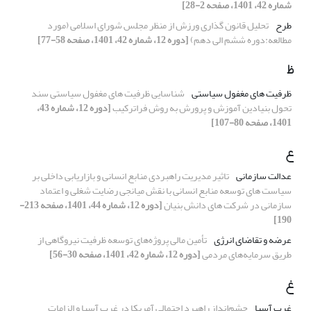
شماره 42، 1401، صفحه 2-28]
طرح
تحلیل قانون گذاری ورزش از منظر مجلس شورای اسلامی (مورد
مطالعه:دوره ششم الی دهم)
[دوره 12، شماره 42، 1401، صفحه 58-77]
ظ
ظرفیت های مغفول سیاستی
شناسایی ظرفیت های مغفول سیاستی سند
تحول بنیادین آموزش و پرورش به روش فراترکیب
[دوره 12، شماره 43،
1401، صفحه 80-107]
ع
عدالت سازمانی
تاثیر مدیریت راهبردی منابع انسانی و بازاریابی داخلی بر
سیاست های توسعه منابع انسانی با نقش میانجی رضایت شغلی و اعتماد
سازمانی در شرکت های دانش بنیان
[دوره 12، شماره 44، 1401، صفحه 213-
190]
عرضه و تقاضای انرژی
تأمین مالی پروژه‌های توسعه ظرفیت نیروگاهی از
طریق سرمایه‌های مردمی
[دوره 12، شماره 42، 1401، صفحه 30-56]
غ
غرب آسیا
چشم‌انداز راهبرد احتمالی آمریکا در غرب آسیا و الزامات