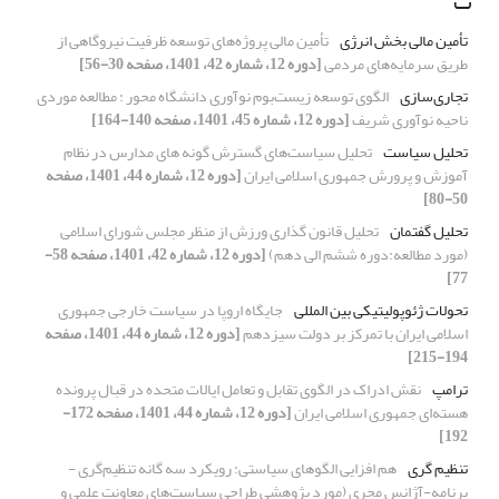
ت
تأمین مالی بخش انرژی
تأمین مالی پروژه‌های توسعه ظرفیت نیروگاهی از
طریق سرمایه‌های مردمی
[دوره 12، شماره 42، 1401، صفحه 30-56]
تجاری‌سازی
الگوی توسعه زیست‌بوم‌ نوآوری دانشگاه محور : مطالعه موردی
ناحیه نوآوری شریف
[دوره 12، شماره 45، 1401، صفحه 140-164]
تحلیل سیاست
تحلیل سیاست‌های‌ گسترش گونه های مدارس در نظام
آموزش و پرورش جمهوری اسلامی ایران
[دوره 12، شماره 44، 1401، صفحه
50-80]
تحلیل گفتمان
تحلیل قانون گذاری ورزش از منظر مجلس شورای اسلامی
(مورد مطالعه:دوره ششم الی دهم)
[دوره 12، شماره 42، 1401، صفحه 58-
77]
تحولات ژئوپولیتیکی بین المللی
جایگاه اروپا در سیاست خارجی جمهوری
اسلامی ایران با تمرکز بر دولت سیزدهم
[دوره 12، شماره 44، 1401، صفحه
194-215]
ترامپ
نقش ادراک در الگوی تقابل و تعامل ایالات متحده در قبال پرونده
هسته‌ای جمهوری اسلامی ایران
[دوره 12، شماره 44، 1401، صفحه 172-
192]
تنظیم گری
هم افزایی الگوهای سیاستی: رویکرد سه گانه تنظیم‌گری -
برنامه-آژانسِ مجری (مورد پژوهشی طراحی سیاست‌های معاونت علمی و