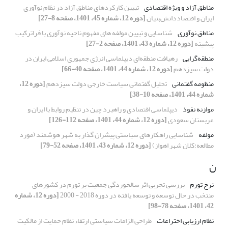
مناطق آزاد و ویژه اقتصادی
تبیین کارکردهای مناطق آزاد در نظام نوآوری
ایران و اقتصاددانش‌بنیان
[دوره 12، شماره 45، 1401، صفحه 8-27]
مناطق نوآوری
شناسایی و تبیین مولفه های مفهوم ناحیه نوآوری با فرا‌ترکیب
پیشینه
[دوره 12، شماره 43، 1401، صفحه 2-27]
منطقه‌گرایی
رهیافت منطقه‌ای دیپلماسی انرژی جمهوری اسلامی ایران در
دولت سیزدهم
[دوره 12، شماره 44، 1401، صفحه 40-66]
منظومه گفتمانی
تحلیل گفتمانی سیاست خارجی دولت سیزدهم
[دوره 12،
شماره 44، 1401، صفحه 10-38]
موازنه نفوذ
دیپلماسی اقتصادی و راهبرد چین در تنظیم روابط با ایران و
عربستان سعودی
[دوره 12، شماره 44، 1401، صفحه 112-126]
مولفه
شناسایی راهکارهای سیاستی پیشران گذار به شهر هوشمند (مورد
مطالعه:کلان شهر اهواز)
[دوره 12، شماره 43، 1401، صفحه 52-79]
ن
نرخ تورم
بررسی تجربی اثر سالخوردگی جمعیت بر تورم در کشورهای
منتخب در حال توسعه و توسعه یافته در دوره 2018 - 2000
[دوره 12، شماره
42، 1401، صفحه 78-98]
نظام ارزیابی اختراعات
طراحی الزامات سیاستی ارتقاء نظام حمایت از مالکیت