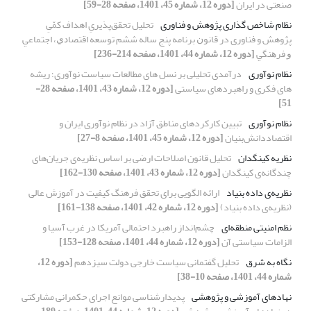
صنعتی در ایران
[دوره 12، شماره 45، 1401، صفحه 28-59]
نظام شاخص گذاری پژوهش و فناوری
تحلیل تحقق‌پذیریِ اهداف کمّیِ
پژوهش و فناوری در ﻗﺎﻧﻮﻥ ﺑﺮﻧﺎﻣﻪ پنج ساله ﺷﺸﻢ ﺗﻮﺳﻌﻪ ﺍﻗﺘﺼﺎﺩﻱ، ﺍﺟﺘﻤﺎﻋﻲ
ﻭ ﻓﺮﻫﻨﮕﻲ
[دوره 12، شماره 44، 1401، صفحه 214-236]
نظام نوآوری
درآمدی تحلیلی بر نسل های مطالعات سیاست نوآوری؛ ریشه
های فکری و راهبردهای سیاستی
[دوره 12، شماره 43، 1401، صفحه 28-
51]
نظام نوآوری
تبیین کارکردهای مناطق آزاد در نظام نوآوری ایران و
اقتصاددانش‌بنیان
[دوره 12، شماره 45، 1401، صفحه 8-27]
نظریه کینگدان
تحلیل قانون اصلاحات ارضی بر اساس نظریه‌ی جریان‌های
چند‌گانه‌ی کینگدان
[دوره 12، شماره 43، 1401، صفحه 130-162]
نظریه‌ی داده بنیاد
ارائه الگویی برای تحقق فرهنگ کیفیت در آموزش عالی
(نظریه‌ی داده بنیاد)
[دوره 12، شماره 42، 1401، صفحه 138-161]
نظم امنیتی منطقه‌ای
چشم‌انداز راهبرد احتمالی آمریکا در غرب آسیا و
الزامات سیاستی آن
[دوره 12، شماره 44، 1401، صفحه 128-153]
نگاه به شرق
تحلیل گفتمانی سیاست خارجی دولت سیزدهم
[دوره 12،
شماره 44، 1401، صفحه 10-38]
نهادهای آموزشی و پژوهشی
پدیدارشناسی موانع اجرای حکمرانی مشارکتی