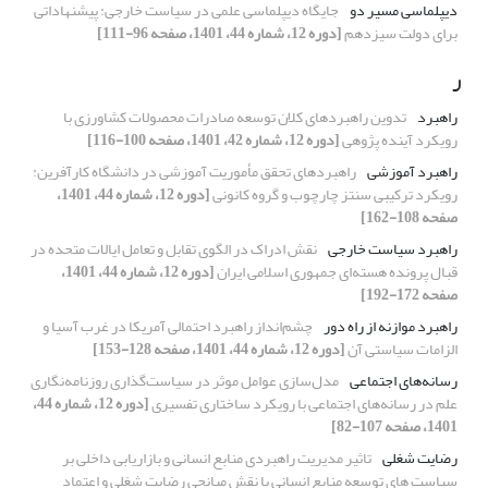
دیپلماسی مسیر دو
جایگاه دیپلماسی علمی در سیاست خارجی: پیشنهاداتی
برای دولت سیزدهم
[دوره 12، شماره 44، 1401، صفحه 96-111]
ر
راهبرد
تدوین راهبردهای کلان توسعه صادرات محصولات کشاورزی با
رویکرد آینده پژوهی
[دوره 12، شماره 42، 1401، صفحه 100-116]
راهبرد آموزشی
راهبردهای تحقق مأموریت آموزشی در دانشگاه کارآفرین:
رویکرد ترکیبی سنتز چارچوب و گروه کانونی
[دوره 12، شماره 44، 1401،
صفحه 108-162]
راهبرد سیاست خارجی
نقش ادراک در الگوی تقابل و تعامل ایالات متحده در
قبال پرونده هسته‌ای جمهوری اسلامی ایران
[دوره 12، شماره 44، 1401،
صفحه 172-192]
راهبرد موازنه از راه دور
چشم‌انداز راهبرد احتمالی آمریکا در غرب آسیا و
الزامات سیاستی آن
[دوره 12، شماره 44، 1401، صفحه 128-153]
رسانه‌های اجتماعی
مدل‌سازی عوامل موثر در سیاست‌گذاری روزنامه‌نگاری
علم در رسانه‌های اجتماعی با رویکرد ساختاری تفسیری
[دوره 12، شماره 44،
1401، صفحه 107-82]
رضایت شغلی
تاثیر مدیریت راهبردی منابع انسانی و بازاریابی داخلی بر
سیاست های توسعه منابع انسانی با نقش میانجی رضایت شغلی و اعتماد