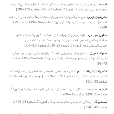
تحریم
بررسی اثر وجود کشور رقیب و امکان اقدام متقابل در نتایج تحریمها؛
نمونه موردی تحریم ایران
[دوره 7، شماره 24، 1396، صفحه 179-200]
تحریمهای ایران
بررسی اثر وجود کشور رقیب و امکان اقدام متقابل در نتایج
تحریمها؛ نمونه موردی تحریم ایران
[دوره 7، شماره 24، 1396، صفحه 179-
200]
تحلیل‌ سیاسی
غلبه بر تراژدی برآمده از مشکلات فوق بدخیم: محدود
ساختن منافع شخصی آینده برای بهبود وضعیت تغییرات اقلیمی
جهانی(قسمت دوم)
[دوره 7، شماره 25، 1396، صفحه 327-350]
تحولات عراق
سناریوهای پیشِ روی آیندۀ عراق و تحلیل دورنمای حقوقی،
بین‌المللی و امنیتی جمهوری اسلامی ایران
[دوره 7، شماره 24، 1396، صفحه
73-91]
تدبیراندیشی اقتصادی
تأثیر دیپلماسی اقتصادی پسا مدرن بر تحقق اهداف
اقتصاد داخلی ایالات متحده آمریکا (2012-2009)
[دوره 7، شماره 24، 1396،
صفحه 93-113]
ترکیه
مقایسه‌ ساختار مدیریت بحران‌ در ایران، ژاپن، هند و ترکیه
[دوره 7،
شماره 25، 1396، صفحه 245-289]
تسه‌تونگ
زندگی خصوصی «مائو تسه تونگ »
[دوره 7، شماره 23، 1396،
صفحه 245-250]