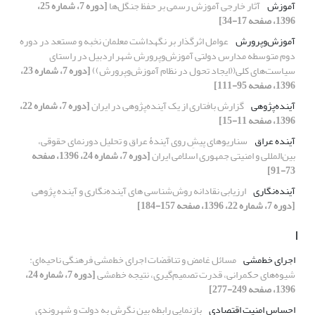
آموزش
آثار خارجی آموزش رسمی بر حفظ جنگل‌ها
[دوره 7، شماره 25،
1396، صفحه 17-34]
آموزش‌وپرورش
عوامل اثرگذار بر نگهداشت معلمان نخبه و مستعد در دوره
دوم متوسطه مدارس دولتی آموزش‌وپرورش شهر اردبیل در راستای
سیاست‌های کلی((ایجاد تحول در نظام آموزش‌وپرورش))
[دوره 7، شماره 23،
1396، صفحه 95-111]
آینده‌پژوهی
گزارش بافتاری از یک آینده‌پژوهی در ایران
[دوره 7، شماره 22،
1396، صفحه 11-15]
آینده عراق
سناریوهای پیشِ روی آیندۀ عراق و تحلیل دورنمای حقوقی،
بین‌المللی و امنیتی جمهوری اسلامی ایران
[دوره 7، شماره 24، 1396، صفحه
73-91]
آینده‌نگاری
ارزیابی نقادانه روش‌شناسی های آینده‌نگاری و آینده پژوهی
[دوره 7، شماره 22، 1396، صفحه 157-184]
ا
اجرای خط‌مشی
مسائل غامض و تناقضات اجرای خط‌مشی فرهنگی ناحیه‌ای:
شیوه‌های حکمرانی، قدرت تصمیم‌گیری، نتیجه خط‌مشی
[دوره 7، شماره 24،
1396، صفحه 249-277]
احساس امنیت اقتصادی
بازنمایی رابطه بین نگرش به دولت و شهروندی