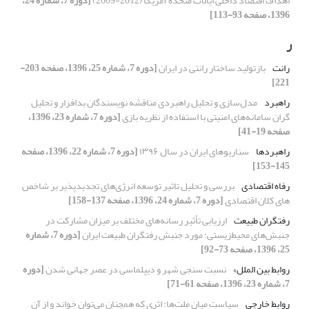
اهداف اقتصاد داخلی ایالات متحده آمریکا (2012-2009)
[دوره 7، شماره 24،
1396، صفحه 93-113]
ر
رانت
بازتولید ساختار رانتی در ایران
[دوره 7، شماره 25، 1396، صفحه 203-
221]
راهبرد
مدل‌سازی و تحلیل راهبردی مناقشه نویسندگان بدافزار و تحلیل
گران سامانه‌های امنیتی با استفاده از نظریه بازی
[دوره 7، شماره 23، 1396،
صفحه 19-41]
راهبردها
سناریوهای ایران در سال ۱۳۹۶
[دوره 7، شماره 22، 1396، صفحه
145-153]
رفاه اقتصادی
بررسی و تحلیل تاثیر توسعه انرژی‌های تجدیدپذیر بر شاخص
های کلان اقتصادی
[دوره 7، شماره 24، 1396، صفحه 137-158]
رفتگران طبیعت
ارزیابی تأثیر رسانه‌های مختلف بر میزان مشارکت در
جنبش‌های محیط‌زیستی: مورد جنبش رفتگران طبیعت ایران
[دوره 7، شماره
25، 1396، صفحه 73-92]
روابط بین الملل»
نسبت سنجی شهر و دیپلماسی در عصر جهانی شدن
[دوره
7، شماره 23، 1396، صفحه 61-71]
روابط خارجی
سیاست میان ملت‌ها: اثری که همچنان می‌توان خواند و از آن