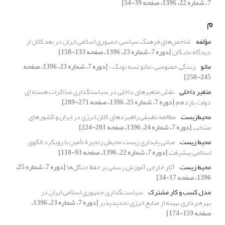
7، شماره 22، 1396، صفحه 39-54]
م
مؤلفه
شاخص‌های فرهنگ سیاسی جمهوری اسلامی ایران در بعد کلان از
دیدگاه نخبگان
[دوره 7، شماره 23، 1396، صفحه 133-158]
مائو
زندگی خصوصی «مائو تسه تونگ »
[دوره 7، شماره 23، 1396، صفحه
245-250]
متغیر داخلی
نقش متغیرهای داخلی در سیاستگذاری مذاکرات هسته ای
دولت یازدهم
[دوره 7، شماره 25، 1396، صفحه 271-289]
محیط‌زیست
مطالعه تطبیقی راهبردهای کلان انرژی در ایران و کشورهای
منتخب
[دوره 7، شماره 24، 1396، صفحه 201-224]
محیط زیست
مبانی پایداری زیست محیطی زنجیرۀ تأمین با رویکرد الگوی
اسلامی پیشرفت
[دوره 7، شماره 22، 1396، صفحه 93-110]
محیط زیست
آثار خارجی آموزش رسمی بر حفظ جنگل‌ها
[دوره 7، شماره 25،
1396، صفحه 17-34]
مدل کسب و کار مشترک
سیاست‌گذاری جمهوری اسلامی ایران در
بهره‌برداری بهینه از منابع انرژی تجدیدپذیر
[دوره 7، شماره 23، 1396،
صفحه 159-174]