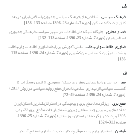
ف
فرهنگ سیاسی
شاخص‌های فرهنگ سیاسی جمهوری اسلامی ایران در بعد
کلان از دیدگاه نخبگان
[دوره 7، شماره 23، 1396، صفحه 133-158]
فضای مجازی
جایگاه شبکه ملی اطلاعات در سپهر سیاست فرهنگی جمهوری
اسلامی ایران
[دوره 7، شماره 23، 1396، صفحه 113-132]
فناوری اطلاعات و ارتباطات
نقش آموزش بر رابطه فناوری اطلاعات و ارتباطات
و شدت انرژی: یک تحلیل بین کشوری
[دوره 7، شماره 24، 1396، صفحه 115-
136]
ق
قطر
بررسی روابط سیاسی قطر و عربستان سعودی؛ از تبیین همگرایی تا
گسست سیاسی(از بیداری اسلامی تا بحران قطع روابط سیاسی در ژوئن 2017)
[دوره 7، شماره 24، 1396، صفحه 49-72]
قطع برق
ریزگردها، قطع برق و پیچیدگی در استراتژیک‌ترین استان ایران
(مقدمه‌ای بر تبیینی چند سطحی و بین‌رشته‌ای از حادثه قطع برق 23 بهمن
1395 و پدیده ریزگردها در استان خوزستان)
[دوره 7، شماره 25، 1396،
صفحه 311-324]
قوانین
استقرار چارچوب حقوقی پایدار مدیریت یکپارچه منابع آب در