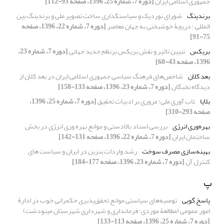
جمهوری اسلامی ایران
[دوره 7، شماره 25، 1396، صفحه 93-112]
برندینگ
شورای نوردیک و سیاستگذاری ساخت تصویر ملی و برندینگ بین
المللی ؛ دریچۀ خوشبختی به جهان معاصر
[دوره 7، شماره 22، 1396، صفحه
75-91]
بریکس
تبیین تاثیر و نقش بریکس برنظم جدید جهانی
[دوره 7، شماره 23،
1396، صفحه 43-60]
بعد کلان
شاخص‌های فرهنگ سیاسی جمهوری اسلامی ایران در بعد کلان از
دیدگاه نخبگان
[دوره 7، شماره 23، 1396، صفحه 133-158]
بلایا
تاب آوری ملی: مروری بر ادبیات تحقیق
[دوره 7، شماره 25، 1396،
صفحه 293-310]
بهره‌وری انرژی
بررسی اسناد بالادستی و موانع بهره وری انرژی در بخش
ساختمان ایران
[دوره 7، شماره 22، 1396، صفحه 131-142]
بهینه‌سازی مصرف سوخت
رشد واردات بنزین در ایران و سیاست های
کنترل آن
[دوره 7، شماره 23، 1396، صفحه 177-184]
پ
پاسخ گویی
توصیه‌های سیاستی موانع تحقق‌پذیری حکمرانی خوب در ادارۀ
امور عمومی (مطالعۀ موردی: فرمانداری و شهرداری شهرستان مینودشت)
[دوره 7، شماره 25، 1396، صفحه 113-133]