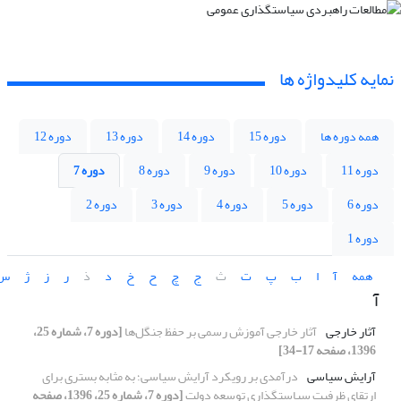
نمایه کلیدواژه ها
همه دوره ها
دوره 15
دوره 14
دوره 13
دوره 12
دوره 11
دوره 10
دوره 9
دوره 8
دوره 7
دوره 6
دوره 5
دوره 4
دوره 3
دوره 2
دوره 1
همه
آ
ا
ب
پ
ت
ث
ج
چ
ح
خ
د
ذ
ر
ز
ژ
س
آ
آثار خارجی
آثار خارجی آموزش رسمی بر حفظ جنگل‌ها
[دوره 7، شماره 25،
1396، صفحه 17-34]
آرایش سیاسی
درآمدی بر رویکرد آرایش سیاسی؛ به مثابه بستری برای
ارتقای ظرفیت سیاستگذاری توسعه دولت
[دوره 7، شماره 25، 1396، صفحه