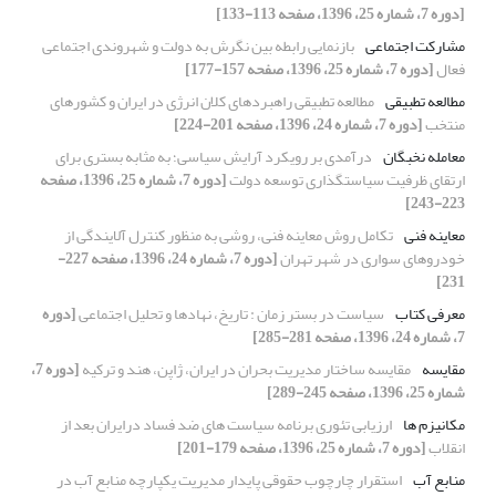
[دوره 7، شماره 25، 1396، صفحه 113-133]
مشارکت اجتماعی
بازنمایی رابطه بین نگرش به دولت و شهروندی اجتماعی
فعال
[دوره 7، شماره 25، 1396، صفحه 157-177]
مطالعه تطبیقی
مطالعه تطبیقی راهبردهای کلان انرژی در ایران و کشورهای
منتخب
[دوره 7، شماره 24، 1396، صفحه 201-224]
معامله نخبگان
درآمدی بر رویکرد آرایش سیاسی؛ به مثابه بستری برای
ارتقای ظرفیت سیاستگذاری توسعه دولت
[دوره 7، شماره 25، 1396، صفحه
223-243]
معاینه فنی
تکامل روش معاینه فنی، روشی به منظور کنترل آلایندگی از
خودروهای سواری در شهر تهران
[دوره 7، شماره 24، 1396، صفحه 227-
231]
معرفی کتاب
سیاست در بستر زمان : تاریخ، نهادها و تحلیل اجتماعی
[دوره
7، شماره 24، 1396، صفحه 281-285]
مقایسه
مقایسه‌ ساختار مدیریت بحران‌ در ایران، ژاپن، هند و ترکیه
[دوره 7،
شماره 25، 1396، صفحه 245-289]
مکانیزم ها
ارزیابی تئوری برنامه سیاست های ضد فساد درایران بعد از
انقلاب
[دوره 7، شماره 25، 1396، صفحه 179-201]
منابع آب
استقرار چارچوب حقوقی پایدار مدیریت یکپارچه منابع آب در