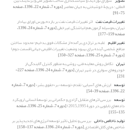
تصویر
شورای نوردیک و سیاستگذاری ساخت تصویر ملی و برندینگ بین
المللی ؛ دریچۀ خوشبختی به جهان معاصر
[دوره 7، شماره 22، 1396، صفحه
75-91]
تغییرات قیمت نفت
اثر تغییرات قیمت نفت بر بازده بورس اوراق بهادار
تهران به‌وسیله آزمون هم انباشتگی غیرخطی
[دوره 7، شماره 24، 1396،
صفحه 159-177]
تغییر اقلیم
غلبه بر تراژدی برآمده از مشکلات فوق بدخیم: محدود ساختن
منافع شخصی آینده برای بهبود وضعیت تغییرات اقلیمی جهانی(قسمت دوم)
[دوره 7، شماره 25، 1396، صفحه 327-350]
تهران
تکامل روش معاینه فنی، روشی به منظور کنترل آلایندگی از
خودروهای سواری در شهر تهران
[دوره 7، شماره 24، 1396، صفحه 227-
231]
توسعه
ارزش های آسیایی؛ تقدم «توسعه» بر«حقوق بشر»
[دوره 7، شماره
22، 1396، صفحه 39-54]
توسعه
بررسی اثرهای متقابل آزادی و حکمرانی بر توسعۀ انسانی (رویکرد
داده‌های تابلویی در دورۀ 1995ـ2015)
[دوره 7، شماره 25، 1396، صفحه
135-155]
تولید‌ ناخالص داخلی
بررسی و تحلیل تاثیر توسعه انرژی‌های تجدیدپذیر بر
شاخص های کلان اقتصادی
[دوره 7، شماره 24، 1396، صفحه 137-158]