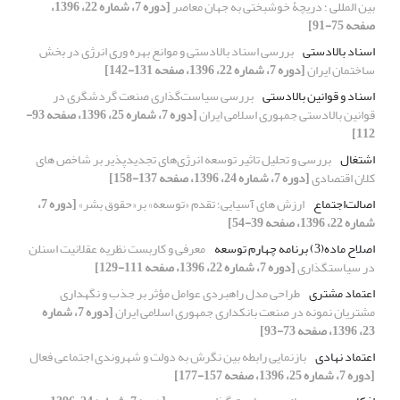
بین المللی ؛ دریچۀ خوشبختی به جهان معاصر
[دوره 7، شماره 22، 1396،
صفحه 75-91]
اسناد بالادستی
بررسی اسناد بالادستی و موانع بهره وری انرژی در بخش
ساختمان ایران
[دوره 7، شماره 22، 1396، صفحه 131-142]
اسناد و قوانین بالادستی
بررسی سیاست‌گذاری صنعت گردشگری در
قوانین بالادستی جمهوری اسلامی ایران
[دوره 7، شماره 25، 1396، صفحه 93-
112]
اشتغال
بررسی و تحلیل تاثیر توسعه انرژی‌های تجدیدپذیر بر شاخص های
کلان اقتصادی
[دوره 7، شماره 24، 1396، صفحه 137-158]
اصالت‌اجتماع
ارزش های آسیایی؛ تقدم «توسعه» بر«حقوق بشر»
[دوره 7،
شماره 22، 1396، صفحه 39-54]
اصلاح ماده(3) برنامه چهارم توسعه
معرفی و کاربست نظریه عقلانیت اسنلن
در سیاستگذاری
[دوره 7، شماره 22، 1396، صفحه 111-129]
اعتماد مشتری
طراحی مدل راهبردی عوامل مؤثر بر جذب و نگهداری
مشتریان نمونه در صنعت بانکداری جمهوری اسلامی ایران
[دوره 7، شماره
23، 1396، صفحه 73-93]
اعتماد نهادی
بازنمایی رابطه بین نگرش به دولت و شهروندی اجتماعی فعال
[دوره 7، شماره 25، 1396، صفحه 157-177]