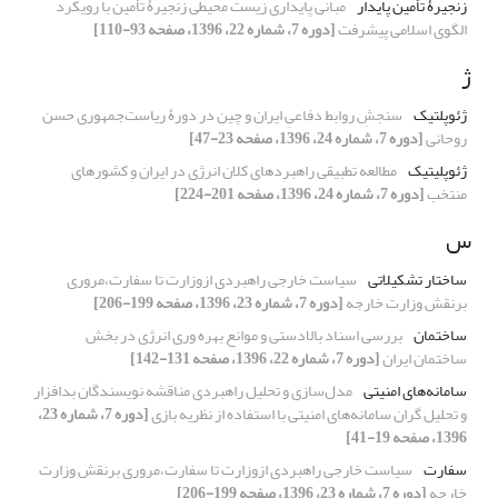
زنجیرۀ تأمین پایدار
مبانی پایداری زیست محیطی زنجیرۀ تأمین با رویکرد
الگوی اسلامی پیشرفت
[دوره 7، شماره 22، 1396، صفحه 93-110]
ژ
ژئوپلتیک
سنجشِ روابط دفاعیِ ایران و چین در دورۀ ریاست‌جمهوری حسن
روحانی
[دوره 7، شماره 24، 1396، صفحه 23-47]
ژئوپلیتیک
مطالعه تطبیقی راهبردهای کلان انرژی در ایران و کشورهای
منتخب
[دوره 7، شماره 24، 1396، صفحه 201-224]
س
ساختار تشکیلاتی
سیاست خارجی راهبردی ازوزارت تا سفارت،مروری
برنقش وزارت خارجه
[دوره 7، شماره 23، 1396، صفحه 199-206]
ساختمان
بررسی اسناد بالادستی و موانع بهره وری انرژی در بخش
ساختمان ایران
[دوره 7، شماره 22، 1396، صفحه 131-142]
سامانه‌های امنیتی
مدل‌سازی و تحلیل راهبردی مناقشه نویسندگان بدافزار
و تحلیل گران سامانه‌های امنیتی با استفاده از نظریه بازی
[دوره 7، شماره 23،
1396، صفحه 19-41]
سفارت
سیاست خارجی راهبردی ازوزارت تا سفارت،مروری برنقش وزارت
خارجه
[دوره 7، شماره 23، 1396، صفحه 199-206]