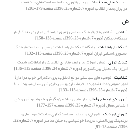
سیاست های ضد فساد
ارزیابی تئوری برنامه سیاست های ضد فساد
درایران بعد از انقلاب
[دوره 7، شماره 25، 1396، صفحه 179-201]
ش
شاخص
شاخص‌های فرهنگ سیاسی جمهوری اسلامی ایران در بعد کلان از
دیدگاه نخبگان
[دوره 7، شماره 23، 1396، صفحه 133-158]
شبکه ملی اطلاعات
جایگاه شبکه ملی اطلاعات در سپهر سیاست فرهنگی
جمهوری اسلامی ایران
[دوره 7، شماره 23، 1396، صفحه 113-132]
شدت انرژی
نقش آموزش بر رابطه فناوری اطلاعات و ارتباطات و شدت
انرژی: یک تحلیل بین کشوری
[دوره 7، شماره 24، 1396، صفحه 115-136]
شفافیت
توصیه‌های سیاستی موانع تحقق‌پذیری حکمرانی خوب در ادارۀ
امور عمومی (مطالعۀ موردی: فرمانداری و شهرداری شهرستان مینودشت)
[دوره 7، شماره 25، 1396، صفحه 113-133]
شهروندی اجتماعی فعال
بازنمایی رابطه بین نگرش به دولت و شهروندی
اجتماعی فعال
[دوره 7، شماره 25، 1396، صفحه 157-177]
شورای نوردیک
شورای نوردیک و سیاستگذاری ساخت تصویر ملی و
برندینگ بین المللی ؛ دریچۀ خوشبختی به جهان معاصر
[دوره 7، شماره 22،
1396، صفحه 75-91]