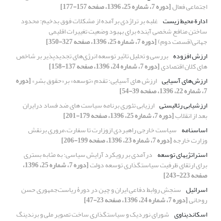
اجتماعی فعال
[دوره 7، شماره 25، 1396، صفحه 157-177]
ادارة محیط زیست
غلبه بر تراژدی برآمده از مشکلات فوق بدخیم: محدود
ساختن منافع شخصی آینده برای بهبود وضعیت تغییرات اقلیمی
جهانی(قسمت دوم)
[دوره 7، شماره 25، 1396، صفحه 327-350]
ارزش افزوده
بررسی و تحلیل تاثیر توسعه انرژی‌های تجدیدپذیر بر شاخص
های کلان اقتصادی
[دوره 7، شماره 24، 1396، صفحه 137-158]
ارزش‌های آسیایی
ارزش های آسیایی؛ تقدم «توسعه» بر«حقوق بشر»
[دوره
7، شماره 22، 1396، صفحه 39-54]
ارزشیابی رئالیستی
ارزیابی تئوری برنامه سیاست های ضد فساد درایران
بعد از انقلاب
[دوره 7، شماره 25، 1396، صفحه 179-201]
اساسنامه
سیاست خارجی راهبردی ازوزارت تا سفارت،مروری برنقش
وزارت خارجه
[دوره 7، شماره 23، 1396، صفحه 199-206]
استراتژیهای توسعه
درآمدی بر رویکرد آرایش سیاسی؛ به مثابه بستری
برای ارتقای ظرفیت سیاستگذاری توسعه دولت
[دوره 7، شماره 25، 1396،
صفحه 223-243]
اسرائیل
سنجشِ روابط دفاعیِ ایران و چین در دورۀ ریاست‌جمهوری حسن
روحانی
[دوره 7، شماره 24، 1396، صفحه 23-47]
اسکاندیناوی
شورای نوردیک و سیاستگذاری ساخت تصویر ملی و برندینگ