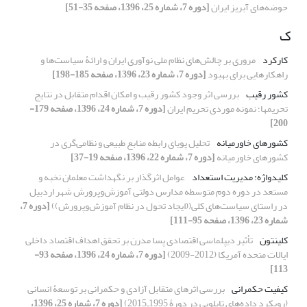
حوضه‌های آبریز ایران
[دوره 7، شماره 25، 1396، صفحه 35-51]
ک
کارکرد
مروری بر چالش‌های نظام ملی نوآوری ایران و ارائۀ سیاست‌ها و
راهکارهایی برای بهبود
[دوره 7، شماره 23، 1396، صفحه 185-198]
کشور رقیب
بررسی اثر وجود کشور رقیب و امکان اقدام متقابل در نتایج
تحریمها؛ نمونه موردی تحریم ایران
[دوره 7، شماره 24، 1396، صفحه 179-
200]
کشورهای خاورمیانه
تحلیل پویای رابطه منابع طبیعی و نظامی‌گری در
کشورهای خاورمیانه
[دوره 7، شماره 22، 1396، صفحه 19-37]
کلیدواژه: مدیریت استعداد
عوامل اثرگذار بر نگهداشت معلمان نخبه و
مستعد در دوره دوم متوسطه مدارس دولتی آموزش‌وپرورش شهر اردبیل
در راستای سیاست‌های کلی((ایجاد تحول در نظام آموزش‌وپرورش))
[دوره 7،
شماره 23، 1396، صفحه 95-111]
کلینتون
تأثیر دیپلماسی اقتصادی پسا مدرن بر تحقق اهداف اقتصاد داخلی
ایالات متحده آمریکا (2012-2009)
[دوره 7، شماره 24، 1396، صفحه 93-
113]
کیفیت حکمرانی
بررسی اثرهای متقابل آزادی و حکمرانی بر توسعۀ انسانی
(رویکرد داده‌های تابلویی در دورۀ 1995ـ2015)
[دوره 7، شماره 25، 1396،