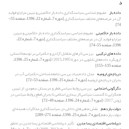
د
داده باز
مفهوم شناسی سیاستگذاری داده باز حاکمیتی و تبیین مزایا و فواید
آن در عرصه‌های مختلف سیاستگذاری
[دوره 7، شماره 22، 1396، صفحه 55-
74]
داده باز حاکمیتی
مفهوم شناسی سیاستگذاری داده باز حاکمیتی و تبیین
مزایا و فواید آن در عرصه‌های مختلف سیاستگذاری
[دوره 7، شماره 22،
1396، صفحه 55-74]
داده های ترکیبی
بررسی اثرهای متقابل آزادی و حکمرانی بر توسعۀ انسانی
(رویکرد داده‌های تابلویی در دورۀ 1995ـ2015)
[دوره 7، شماره 25، 1396،
صفحه 135-155]
دریاچه‌ی ارومیه
مدلِ داده‌بنیاد بررسی جامعه‌شناختی حکمرانی آب در
بحرانِ دریاچه‌ی ارومیه
[دوره 7، شماره 25، 1396، صفحه 53-72]
دگرگونی اجتماعی
بررسی روابط سیاسی قطر و عربستان سعودی؛ از تبیین
همگرایی تا گسست سیاسی(از بیداری اسلامی تا بحران قطع روابط سیاسی در
ژوئن 2017)
[دوره 7، شماره 24، 1396، صفحه 49-72]
دولت یازدهم
نقش متغیرهای داخلی در سیاستگذاری مذاکرات هسته ای
دولت یازدهم
[دوره 7، شماره 25، 1396، صفحه 271-289]
دیپلماسی اقتصادی پسا مدرن
تأثیر دیپلماسی اقتصادی پسا مدرن بر تحقق