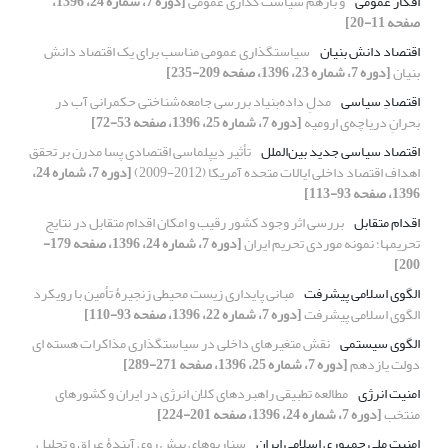
افکار عمومی
و بازهم سیاست گذاری عمومی
[دوره 7، شماره 24، 1396،
صفحه 11-20]
اقتصاد دانش بنیان
سیاستگذاری عمومی مناسب برای یک اقتصاد دانش
بنیان
[دوره 7، شماره 23، 1396، صفحه 209-235]
اقتصادِ سیاسی
مدلِ داده‌بنیاد بررسی جامعه‌شناختی حکمرانی آب در
بحرانِ دریاچه‌ی ارومیه
[دوره 7، شماره 25، 1396، صفحه 53-72]
اقتصاد سیاسی جدید بین‌الملل
تأثیر دیپلماسی اقتصادی پسا مدرن بر تحقق
اهداف اقتصاد داخلی ایالات متحده آمریکا (2012-2009)
[دوره 7، شماره 24،
1396، صفحه 93-113]
اقدام متقابل
بررسی اثر وجود کشور رقیب و امکان اقدام متقابل در نتایج
تحریمها؛ نمونه موردی تحریم ایران
[دوره 7، شماره 24، 1396، صفحه 179-
200]
الگوی اسلامی پیشرفت
مبانی پایداری زیست محیطی زنجیرۀ تأمین با رویکرد
الگوی اسلامی پیشرفت
[دوره 7، شماره 22، 1396، صفحه 93-110]
الگوی سیستمی
نقش متغیرهای داخلی در سیاستگذاری مذاکرات هسته ای
دولت یازدهم
[دوره 7، شماره 25، 1396، صفحه 271-289]
امنیت انرژی
مطالعه تطبیقی راهبردهای کلان انرژی در ایران و کشورهای
منتخب
[دوره 7، شماره 24، 1396، صفحه 201-224]
امنیت ملی جمهوری اسلامی ایران
سناریوهای پیشِ روی آیندۀ عراق و تحلیل