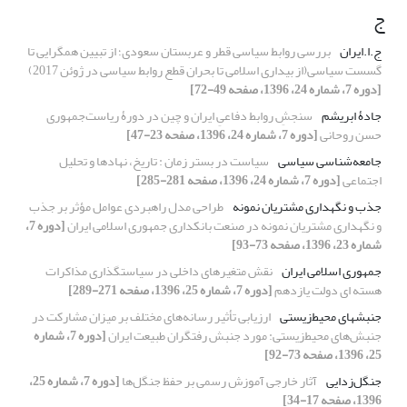
ج
ج.ا.ایران
بررسی روابط سیاسی قطر و عربستان سعودی؛ از تبیین همگرایی تا
گسست سیاسی(از بیداری اسلامی تا بحران قطع روابط سیاسی در ژوئن 2017)
[دوره 7، شماره 24، 1396، صفحه 49-72]
جادۀ ابریشم
سنجشِ روابط دفاعیِ ایران و چین در دورۀ ریاست‌جمهوری
حسن روحانی
[دوره 7، شماره 24، 1396، صفحه 23-47]
جامعه‌شناسی سیاسی
سیاست در بستر زمان : تاریخ، نهادها و تحلیل
اجتماعی
[دوره 7، شماره 24، 1396، صفحه 281-285]
جذب و نگهداری مشتریان نمونه
طراحی مدل راهبردی عوامل مؤثر بر جذب
و نگهداری مشتریان نمونه در صنعت بانکداری جمهوری اسلامی ایران
[دوره 7،
شماره 23، 1396، صفحه 73-93]
جمهوری اسلامی ایران
نقش متغیرهای داخلی در سیاستگذاری مذاکرات
هسته ای دولت یازدهم
[دوره 7، شماره 25، 1396، صفحه 271-289]
جنبشهای محیط‌زیستی
ارزیابی تأثیر رسانه‌های مختلف بر میزان مشارکت در
جنبش‌های محیط‌زیستی: مورد جنبش رفتگران طبیعت ایران
[دوره 7، شماره
25، 1396، صفحه 73-92]
جنگل‌زدایی
آثار خارجی آموزش رسمی بر حفظ جنگل‌ها
[دوره 7، شماره 25،
1396، صفحه 17-34]