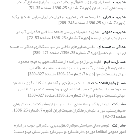
مدیریت
استقرار چارچوب حقوقی پایدار مدیریت یکپارچه منابع آب در
حوضه‌های آبریز ایران
[دوره 7، شماره 25، 1396، صفحه 35-51]
مدیریت بحران
مقایسه‌ ساختار مدیریت بحران‌ در ایران، ژاپن، هند و ترکیه
[دوره 7، شماره 25، 1396، صفحه 245-289]
مدیریتِ عمومی
مدلِ داده‌بنیاد بررسی جامعه‌شناختی حکمرانی آب در
بحرانِ دریاچه‌ی ارومیه
[دوره 7، شماره 25، 1396، صفحه 53-72]
مذاکرات هسته ای
نقش متغیرهای داخلی در سیاستگذاری مذاکرات هسته
ای دولت یازدهم
[دوره 7، شماره 25، 1396، صفحه 271-289]
مسائل بدخیم
غلبه بر تراژدی برآمده از مشکلات فوق بدخیم: محدود
ساختن منافع شخصی آینده برای بهبود وضعیت تغییرات اقلیمی
جهانی(قسمت دوم)
[دوره 7، شماره 25، 1396، صفحه 327-350]
مسائل فوق‌العاده بدخیم
غلبه بر تراژدی برآمده از مشکلات فوق بدخیم:
محدود ساختن منافع شخصی آینده برای بهبود وضعیت تغییرات اقلیمی
جهانی(قسمت دوم)
[دوره 7، شماره 25، 1396، صفحه 327-350]
مشارکت
ارزیابی تأثیر رسانه‌های مختلف بر میزان مشارکت در جنبش‌های
محیط‌زیستی: مورد جنبش رفتگران طبیعت ایران
[دوره 7، شماره 25، 1396،
صفحه 73-92]
مشارکت
توصیه‌های سیاستی موانع تحقق‌پذیری حکمرانی خوب در ادارۀ
امور عمومی (مطالعۀ موردی: فرمانداری و شهرداری شهرستان مینودشت)