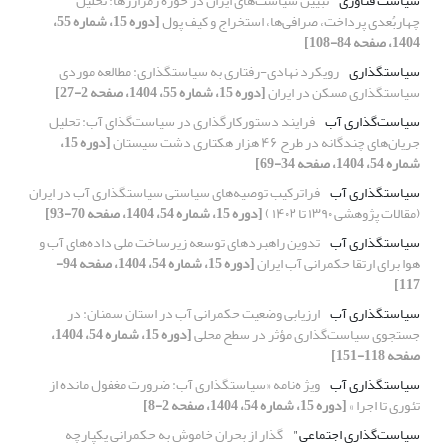
سیاست فناوری
تبیین سیاست‌های ایران در حوزه رمزارزها: تحلیل
چهاربُعدی پرداخت، صرافی‌ها، استخراج و کیف پول
[دوره 15، شماره 55،
1404، صفحه 84-108]
سیاستگذاری
رویکرد نهادی-رفتاری به سیاستگذاری: مطالعه موردی
سیاستگذاری مسکن در ایران
[دوره 15، شماره 55، 1404، صفحه 2-27]
سیاست‌گذاری آب
فرایند دستورکارگذاری در سیاست‌گذای آب: تحلیل
جریان‌های چندگانه در طرح ۴۶ هزار هکتاری دشت سیستان
[دوره 15،
شماره 54، 1404، صفحه 34-69]
سیاستگذاری آب
فراترکیب توصیه‌های سیاستی سیاستگذاری آب در ایران
(مقالات پژوهشی ۱۳۹۰ تا ۱۴۰۲ )
[دوره 15، شماره 54، 1404، صفحه 70-93]
سیاستگذاری آب
تدوین راهبردهای توسعه زیرساخت‌ ملی داده‌های آب و
هوا برای ارتقا حکمرانی آب ایران
[دوره 15، شماره 54، 1404، صفحه 94-
117]
سیاستگذاری آب
ارزیابی وضعیت حکمرانی آب در استان سمنان: در
جستجوی سیاست‌گذاری مؤثر در سطح محلی
[دوره 15، شماره 54، 1404،
صفحه 118-151]
سیاستگذاری آب
ویژ ه‌نامه «سیاستگذاری آب: ضرورت مغفول مانده از
تئوری تا اجرا »
[دوره 15، شماره 54، 1404، صفحه 2-8]
سیاست‌گذاری اجتماعی"
گذار از بحران خاموش به حکمرانی یکپارچه