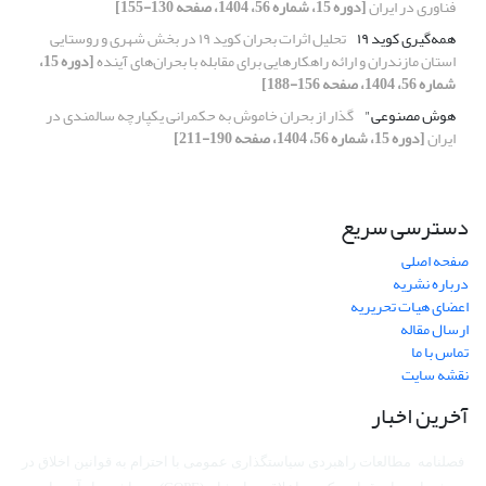
فناوری در ایران
[دوره 15، شماره 56، 1404، صفحه 130-155]
همه‌گیری کوید ۱۹
تحلیل اثرات بحران کوید ۱۹ در بخش شهری و روستایی
استان مازندران و ارائه راهکارهایی برای مقابله با بحران‌های آینده
[دوره 15،
شماره 56، 1404، صفحه 156-188]
هوش مصنوعی"
گذار از بحران خاموش به حکمرانی یکپارچه سالمندی در
ایران
[دوره 15، شماره 56، 1404، صفحه 190-211]
دسترسی سریع
صفحه اصلی
درباره نشریه
اعضای هیات تحریریه
ارسال مقاله
تماس با ما
نقشه سایت
آخرین اخبار
فصلنامه مطالعات راهبردی سیاستگذاری عمومی با احترام به قوانین اخلاق در