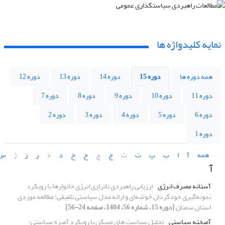
نمایه کلیدواژه ها
همه دوره ها
دوره 15
دوره 14
دوره 13
دوره 12
دوره 11
دوره 10
دوره 9
دوره 8
دوره 7
دوره 6
دوره 5
دوره 4
دوره 3
دوره 2
دوره 1
همه
آ
ا
ب
پ
ت
ث
ج
چ
ح
خ
د
ذ
ر
ز
ژ
س
آ
آستانه مصرف انرژی
ارزیابی راهبردی ناترازی انرژی خانوارها با رویکرد
نمونه‌گیری خودگردان خوشه‌ای و ارائه مدل سیاستی تلفیقی: مطالعه موردی
استان سمنان
[دوره 15، شماره 56، 1404، صفحه 24-56]
آمیخته سیاستی
تحلیل سیاست های مسکن با رویکرد آمیزه سیاستی: