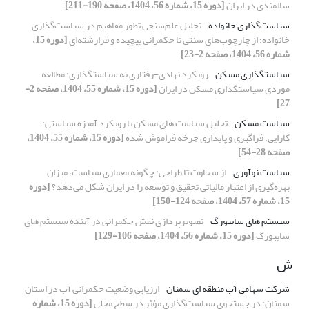
سالمندی در ایران
[دوره 15، شماره 56، 1404، صفحه 190-211]
سیاست‌گذاری خانواده
تحلیل علم‌سنجی تطور مفاهیم در سیاست‌گذاری
خانواده؛ از چارچوب‌های سنتی تا حکمرانی پیچیده و فرارشته‌ای
[دوره 15،
شماره 56، 1404، صفحه 2-23]
سیاستگذاری مسکن
رویکرد نهادی-رفتاری به سیاستگذاری: مطالعه
موردی سیاستگذاری مسکن در ایران
[دوره 15، شماره 55، 1404، صفحه 2-
27]
سیاست مسکن
تحلیل سیاست های مسکن با رویکرد آمیزه سیاستی:
کارایی، فراگیری و پایداری چرخه فراموش شده
[دوره 15، شماره 55، 1404،
صفحه 28-54]
سیاست نوآوری
از سخاوت تا طراحی: چگونه معماری سیاست، میزان
بهره‌گیری از اعتبار مالیاتی تحقیق و توسعه را در ایران شکل می‌دهد؟
[دوره
15، شماره 57، 1404، صفحه 124-150]
سیستم های سایبورگ
تصویرپردازی نقش حکمرانی در آینده سیستم های
سایبورگ
[دوره 15، شماره 56، 1404، صفحه 106-129]
ش
شرکت سهامی آب منطقه ای سمنان
ارزیابی وضعیت حکمرانی آب در استان
سمنان: در جستجوی سیاست‌گذاری مؤثر در سطح محلی
[دوره 15، شماره