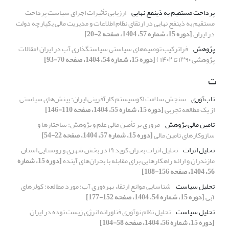
پرداخت مستقیم به ذینفع نهایی
ارزیابی تأثیرات اجرای سیاست پرداخت
مستقیم به ذینفع نهایی در ارتقای نظام اطلاعات و مدیریت مالی یکپارچه دولت
در ایران
[دوره 15، شماره 57، 1404، صفحه 2-20]
پژوهش
فراترکیب توصیه‌های سیاستی سیاستگذاری آب در ایران (مقالات
پژوهشی ۱۳۹۰ تا ۱۴۰۲ )
[دوره 15، شماره 54، 1404، صفحه 70-93]
ت
تاب‌آوری
سنجش سلامت اکوسیستم کارآفرینی ایران: بینش‌های سیاستی
از یک مطالعه تجربی
[دوره 15، شماره 55، 1404، صفحه 110-146]
تامین مالی پژوهش
مروری بر تأمین مالی علم و پژوهش: ساختارها و
سازوکارهای تامین مالی
[دوره 15، شماره 57، 1404، صفحه 22-54]
تحلیل اثرات
تحلیل اثرات بحران کوید ۱۹ در بخش شهری و روستایی استان
مازندران و ارائه راهکارهایی برای مقابله با بحران‌های آینده
[دوره 15، شماره
56، 1404، صفحه 156-188]
تحلیل سیاست
شناسایی موانع ارتقاء بهره‌وری آب؛ مورد مطالعه: کولرهای
آبی
[دوره 15، شماره 54، 1404، صفحه 152-177]
تحلیل سیاست
تحلیل نظام نوآوری فناورانه انرژی زیست توده در ایران
[دوره 15، شماره 56، 1404، صفحه 58-104]