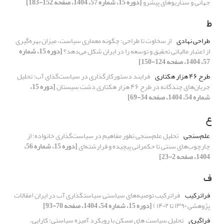
جهانی و سناریوهای پیشرو
[دوره 15، شماره 57، 1404، صفحه 152-183]
ط
طراحی نهادی
از سخاوت تا طراحی: چگونه معماری سیاست، میزان بهره‌گیری
از اعتبار مالیاتی تحقیق و توسعه را در ایران شکل می‌دهد؟
[دوره 15، شماره
57، 1404، صفحه 124-150]
طرح ۴۶ هزار هکتاری
فرایند دستورکارگذاری در سیاست‌گذای آب: تحلیل
جریان‌های چندگانه در طرح ۴۶ هزار هکتاری دشت سیستان
[دوره 15،
شماره 54، 1404، صفحه 34-69]
ع
علم‌سنجی
تحلیل علم‌سنجی تطور مفاهیم در سیاست‌گذاری خانواده؛ از
چارچوب‌های سنتی تا حکمرانی پیچیده و فرارشته‌ای
[دوره 15، شماره 56،
1404، صفحه 2-23]
ف
فراترکیب
فراترکیب توصیه‌های سیاستی سیاستگذاری آب در ایران (مقالات
پژوهشی ۱۳۹۰ تا ۱۴۰۲ )
[دوره 15، شماره 54، 1404، صفحه 70-93]
فراگیری
تحلیل سیاست های مسکن با رویکرد آمیزه سیاستی: کارایی،