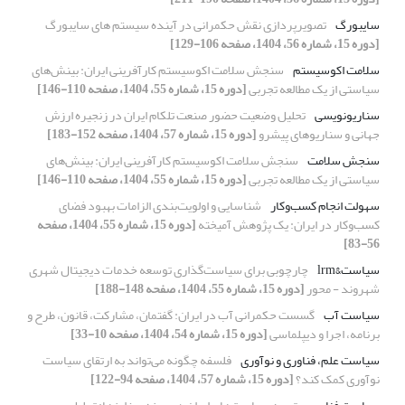
سایبورگ
تصویرپردازی نقش حکمرانی در آینده سیستم های سایبورگ
[دوره 15، شماره 56، 1404، صفحه 106-129]
سلامت اکوسیستم
سنجش سلامت اکوسیستم کارآفرینی ایران: بینش‌های
سیاستی از یک مطالعه تجربی
[دوره 15، شماره 55، 1404، صفحه 110-146]
سناریو‌نویسی
تحلیل وضعیت حضور صنعت تلکام ایران در زنجیره ارزش
جهانی و سناریوهای پیشرو
[دوره 15، شماره 57، 1404، صفحه 152-183]
سنجش سلامت
سنجش سلامت اکوسیستم کارآفرینی ایران: بینش‌های
سیاستی از یک مطالعه تجربی
[دوره 15، شماره 55، 1404، صفحه 110-146]
سهولت انجام کسب‌وکار
شناسایی و اولویت‌بندی الزامات بهبود فضای
کسب‌و‌کار در ایران: یک پژوهش آمیخته
[دوره 15، شماره 55، 1404، صفحه
56-83]
سیاست&‌lrm
چارچوبی برای سیاست‌گذاری توسعه خدمات دیجیتال شهری
شهروند - محور
[دوره 15، شماره 55، 1404، صفحه 148-188]
سیاست آب
گسست حکمرانی آب در ایران: گفتمان، مشارکت، قانون، طرح و
برنامه، اجرا و دیپلماسی
[دوره 15، شماره 54، 1404، صفحه 10-33]
سیاست‌ علم، فناوری و نوآوری
فلسفه چگونه می‌تواند به ارتقای سیاست
نوآوری کمک کند؟
[دوره 15، شماره 57، 1404، صفحه 94-122]