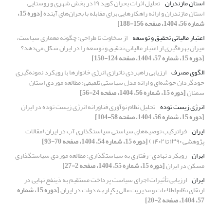
استان مازندران
تحلیل اثرات بحران کوید ۱۹ در بخش شهری و روستایی
استان مازندران و ارائه راهکارهایی برای مقابله با بحران‌های آینده
[دوره 15،
شماره 56، 1404، صفحه 156-188]
اعتبار مالیاتی تحقیق و توسعه
از سخاوت تا طراحی: چگونه معماری سیاست،
میزان بهره‌گیری از اعتبار مالیاتی تحقیق و توسعه را در ایران شکل می‌دهد؟
[دوره 15، شماره 57، 1404، صفحه 124-150]
الگوی مصرف
ارزیابی راهبردی ناترازی انرژی خانوارها با رویکرد نمونه‌گیری
خودگردان خوشه‌ای و ارائه مدل سیاستی تلفیقی: مطالعه موردی استان
سمنان
[دوره 15، شماره 56، 1404، صفحه 24-56]
انرژی زیست توده
تحلیل نظام نوآوری فناورانه انرژی زیست توده در ایران
[دوره 15، شماره 56، 1404، صفحه 58-104]
ایران
فراترکیب توصیه‌های سیاستی سیاستگذاری آب در ایران (مقالات
پژوهشی ۱۳۹۰ تا ۱۴۰۲ )
[دوره 15، شماره 54، 1404، صفحه 70-93]
ایران
رویکرد نهادی-رفتاری به سیاستگذاری: مطالعه موردی سیاستگذاری
مسکن در ایران
[دوره 15، شماره 55، 1404، صفحه 2-27]
ایران
ارزیابی تأثیرات اجرای سیاست پرداخت مستقیم به ذینفع نهایی در
ارتقای نظام اطلاعات و مدیریت مالی یکپارچه دولت در ایران
[دوره 15، شماره
57، 1404، صفحه 2-20]