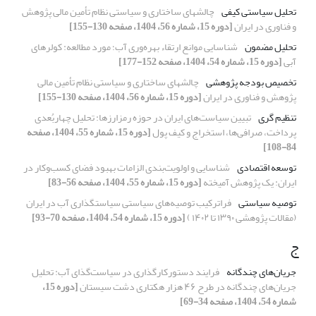
تحلیل سیاستی کیفی
چالش‏های ساختاری و سیاستی نظام تأمین مالی پژوهش
و فناوری در ایران
[دوره 15، شماره 56، 1404، صفحه 130-155]
تحلیل مضمون
شناسایی موانع ارتقاء بهره‌وری آب؛ مورد مطالعه: کولرهای
آبی
[دوره 15، شماره 54، 1404، صفحه 152-177]
تخصیص بودجه پژوهشی
چالش‏های ساختاری و سیاستی نظام تأمین مالی
پژوهش و فناوری در ایران
[دوره 15، شماره 56، 1404، صفحه 130-155]
تنظیم گری
تبیین سیاست‌های ایران در حوزه رمزارزها: تحلیل چهاربُعدی
پرداخت، صرافی‌ها، استخراج و کیف پول
[دوره 15، شماره 55، 1404، صفحه
84-108]
توسعه اقتصادی
شناسایی و اولویت‌بندی الزامات بهبود فضای کسب‌و‌کار در
ایران: یک پژوهش آمیخته
[دوره 15، شماره 55، 1404، صفحه 56-83]
توصیه سیاستی
فراترکیب توصیه‌های سیاستی سیاستگذاری آب در ایران
(مقالات پژوهشی ۱۳۹۰ تا ۱۴۰۲ )
[دوره 15، شماره 54، 1404، صفحه 70-93]
ج
جریان‌های چندگانه
فرایند دستورکارگذاری در سیاست‌گذای آب: تحلیل
جریان‌های چندگانه در طرح ۴۶ هزار هکتاری دشت سیستان
[دوره 15،
شماره 54، 1404، صفحه 34-69]