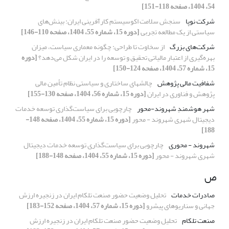
54، 1404، صفحه 118-151]
شرکت نوپا
سنجش سلامت اکوسیستم کارآفرینی ایران: بینش‌های
سیاستی از یک مطالعه تجربی
[دوره 15، شماره 55، 1404، صفحه 110-146]
شرکت‌های بزرگ
از سخاوت تا طراحی: چگونه معماری سیاست، میزان
بهره‌گیری از اعتبار مالیاتی تحقیق و توسعه را در ایران شکل می‌دهد؟
[دوره
15، شماره 57، 1404، صفحه 124-150]
شفافیت مالی پژوهش
چالش‏های ساختاری و سیاستی نظام تأمین مالی
پژوهش و فناوری در ایران
[دوره 15، شماره 56، 1404، صفحه 130-155]
شهر هوشمندِ شهروند-محور
چارچوبی برای سیاست‌گذاری توسعه خدمات
دیجیتال شهری شهروند - محور
[دوره 15، شماره 55، 1404، صفحه 148-
188]
شهروند - محوری
چارچوبی برای سیاست‌گذاری توسعه خدمات دیجیتال
شهری شهروند - محور
[دوره 15، شماره 55، 1404، صفحه 148-188]
ص
صادرات خدمات
تحلیل وضعیت حضور صنعت تلکام ایران در زنجیره ارزش
جهانی و سناریوهای پیشرو
[دوره 15، شماره 57، 1404، صفحه 152-183]
صنعت تلکام
تحلیل وضعیت حضور صنعت تلکام ایران در زنجیره ارزش