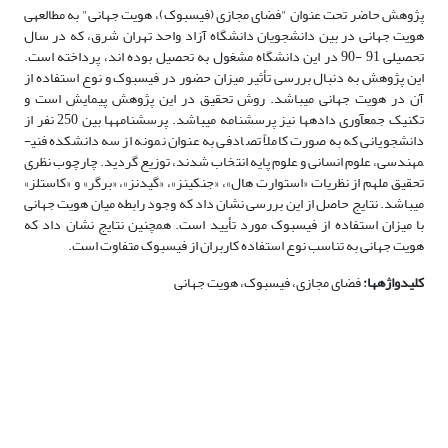
پژوهش حاضر تحت عنوان "فضای مجازی (فیس­بوک)، هویت جهانی" به مطالعه­ی
هویت جهانی در بین دانشجویان دانشگاه آزاد واحد تهران شرق، که در سال
تحصیلی 91 -90 در این دانشگاه مشغول به تحصیل بوده اند، پرداخته است.
این پژوهش به دنبال بررسی تأثیر میزان حضور در فیس­بوک و نوع استفاده از
آن در هویت جهانی می­باشد. روش تحقیق در این پژوهش پیمایش است و
تکنیک جمع­آوری داده­ها نیز پرسش­نامه می­باشد. پرسش­نامه­ها بین 250 نفر از
دانشجویانی که به صورت کاملاً تصادفی به عنوان نمونه از سه دانشکده فنی­
مهندسی، علوم انسانی و علوم پایه انتخاب شدند، توزیع گردید. چارچوب نظری
تحقیق ملهم از نظریات «استوارت هال»، «جنکینز»، «گیدنز»، «برگر» و «کاستلز»
می­باشد. نتایج حاصل از این بررسی نشان داد که وجود رابطه­ میان هویت جهانی
با میزان استفاده از فیس­بوک مورد تأیید است. همچنین نتایج نشان داد که
هویت جهانی به تناسب نوع استفاده کاربران از فیس­بوک متفاوت است.
کلیدواژه­ها
:
فضای مجازی، فیس­بوک، هویت جهانی