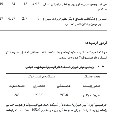
من فیلم و موسیقی خارجی را بیشتر از ایرانی دنبال
4/18
18
34
19
می­کنم.
مسائل و مشکلات ملت­های دیگر نظیر (زلزله، سیل و
6
2/7
6/27
27
....) برای من چندان اهمیت ندارد.
آزمون فرضیه ها
در اینجا هویت جهانی به عنوان متغیر وابسته با متغیر مستقل تحقیق یعنی میزان
استفاده از فیس­بوک آزموده می شود.
·
رابطه­ی میان میزان استفاده از فیس­بوک و هویت جهانی
متغیر مستقل
استفاده از فیس بوک
متغیر وابسته
همبستگی
معناداری
تعداد نمونه
هویت جهانی
195/0
002/0
243
فرضیه­ی اول
:
"بین میزان استفاده از شبکه­ اجتماعی فیس­بوک و هویت جهانی
رابطه وجود دارد."
میزان همبستگی این دو متغیر 195/0 است. جهت رابطه­،