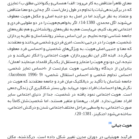
معنای ظاهراً متناقض به کار می‌رود: الف) همسانی و یکنواختی مطلق ب) تمایزی
که در برگیرنده­ی ثبات یا تداوم در طول زمان است. اگر چه این دو معنا متناقض
و متضاد به نظر می‌آیند اما در اصل به دو جنبه اصلی و مکمل هویت معطوف
می‌شوند (گل محمدی، 14:1380). اگر بخواهیم هویت را در دو مقوله­ی فردی و
اجتماعی تعریف کنیم، می‌بایست هم به نظریه‌های روانشناختی و هم نظریه‌های
جامعه شناسی توجه نماییم. بر این اساس بیشتر روانشناسان و نظریه پردازان
شخصیت، هویت را در درجه­ی نخست، امری فردی و شخصی می‌دانند و معتقدند
که معنا و جنبه­ی اصلی هویت، به ویژگی‌های شخصیتی و احساسی فرد معطوف
می‌گردد. البته اکثر این نظریه­پردازان، هویت اجتماعی را انکار نمی‌کنند و در
نتیجه، این دو نوع هویت را متمایز و مستقل از یکدیگر قلمداد می­نمایند (همان).
بنابراین از دیدگاه روانشناسی، هویت عبارتست از «احساس تمایز شخصی،
احساس تداوم شخصی و احساس استقلال شخصی» (Jacobson, 1996: 9).
جامعه شناسان با تأکید بر دیالکتیک میان فرد و جامعه معتقدند که هویت در
نگرش‌ها و احساسات افراد نمود می‌یابد، ولی بستر شکل­گیری آن زندگی جمعی
است. هویت اجتماعی نمود یافته در شخصیت، جدا از دنیای اجتماعی سایر
افراد معنایی ندارد. افراد، بی‌همتا و متغیر هستند، اما شخصیت‌شان کاملاً به
صورت اجتماعی، به واسطه­ی مراحل مختلف اجتماعی شدن و درکنش اجتماعی،
ساخته می‌شود (جنکینز، 1381: 20).
[8]
هویت جهانی
فرآیند هویت­یابی در دوران مدرن تغییر شکل داده است. درگذشته، مکان