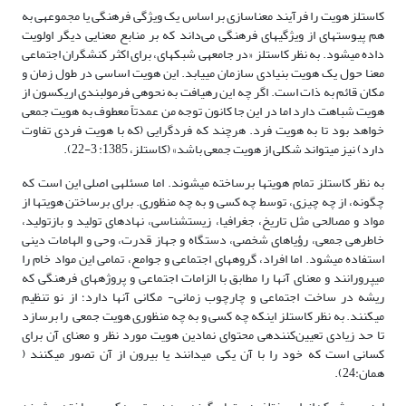
کاستلز هویت را فرآیند معناسازی بر اساس یک ویژگی فرهنگی یا مجموعه­ی به
هم پیوسته‏ای از ویژگی­های فرهنگی می‌داند که بر منابع معنایی دیگر اولویت
داده می‏شود. به نظر کاستلز «در جامعه­ی شبکه‏ای،‏ برای اکثر کنشگران اجتماعی
معنا حول یک هویت بنیادی سازمان می‏یابد. این هویت اساسی در طول زمان و
مکان قائم به ذات است. اگر چه این رهیافت به نحوه­ی فرمول‏بندی اریکسون از
هویت شباهت دارد اما در این جا کانون توجه من عمدتاً معطوف به هویت جمعی
خواهد بود تا به هویت فرد. هرچند که فردگرایی (که با هویت فردی تفاوت
دارد) نیز می‏تواند شکلی از هویت جمعی باشد» (کاستلز، 1385: 3-22).
به نظر کاستلز تمام هویت­ها برساخته می‏شوند. اما مسئله­ی اصلی این است که
چگونه،‏ از چه چیزی،‏ توسط چه کسی و به چه منظوری. برای برساختن هویت­ها از
مواد و مصالحی مثل تاریخ، جغرافیا، زیست‏شناسی، نهادهای تولید و بازتولید،
خاطره­ی جمعی، رؤیاهای شخصی،‏ دستگاه و جهاز قدرت، وحی و الهامات دینی
استفاده می‏شود. اما افراد، گروه‏های اجتماعی و جوامع، تمامی این مواد خام را
می‏پرورانند و معنای آن­ها را مطابق با الزامات اجتماعی و پروژه‏های فرهنگی که
ریشه در ساخت اجتماعی و چارچوب زمانی- مکانی آن­ها دارد؛ از نو تنظیم
می‏کنند. به نظر کاستلز اینکه چه کسی و به چه منظوری هویت جمعی را برسازد
تا حد زیادی تعیین‏‌کننده­ی محتوای نمادین هویت مورد نظر و معنای آن برای
کسانی است که خود را با آن یکی می‏دانند یا بیرون از آن تصور می‏کنند (
همان:24).