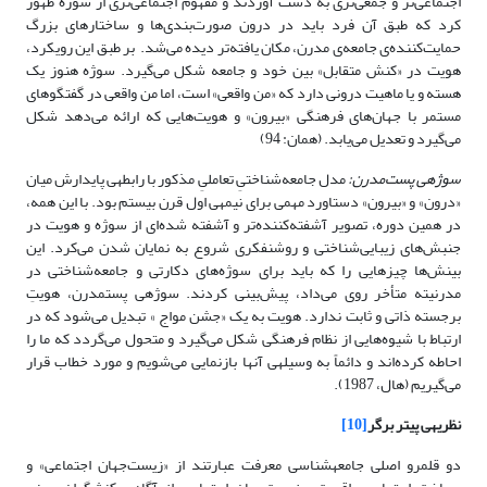
اجتماعی‌تر و جمعی‌تری به دست آوردند و مفهوم اجتماعی‌تری از سوژه ظهور
کرد که طبق آن فرد باید در درون صورت‌بندی‌ها و ساختارهای بزرگ
حمایت‌کننده‌ی جامعه‌ی مدرن، مکان یافته‌تر دیده می‌شد. بر طبق این رویکرد،
هویت در «کنش متقابل» بین خود و جامعه شکل می‌گیرد. سوژه هنوز یک
هسته و یا ماهیت درونی دارد که «من واقعی» است، اما من‌ واقعی در گفتگوهای
مستمر با جهان‌های فرهنگی «بیرون» و هویت‌هایی که ارائه می‌دهد شکل
می‌گیرد و تعدیل می‌یابد. (همان: 94)
سوژه­ی پست‌مدرن:
مدل جامعه‌شناختیِ تعاملیِ مذکور با رابطه­ی پایدارش میان
«درون» و «بیرون» دستاورد مهمی برای نیمه­ی اول قرن بیستم بود. با این همه،
در همین دوره، تصویر آشفته‌کننده‌تر و آشفته شده‌ای از سوژه و هویت در
جنبش‌های زیبایی‌شناختی و روشنفکری شروع به نمایان شدن می‌کرد. این
بینش‌ها چیزهایی را که باید برای سوژه‌های دکارتی و جامعه‌شناختی در
مدرنیته متأخر روی می‌داد، پیش‌بینی کردند. سوژه­ی پست­مدرن، هویتِ
برجسته ذاتی و ثابت ندارد. هویت به یک «جشن مواج » تبدیل می‌شود که در
ارتباط با شیوه‌هایی از نظام فرهنگی شکل می‌گیرد و متحول می‌گردد که ما را
احاطه کرده‌اند و دائماً به وسیله­ی آن­ها بازنمایی می‌شویم و مورد خطاب قرار
می‌گیریم (هال‏‏، 1987).
نظریه­ی پیتر برگر
[10]
دو قلمرو اصلی جامعه‏شناسی معرفت عبارتند از «زیست‌جهان اجتماعی» و