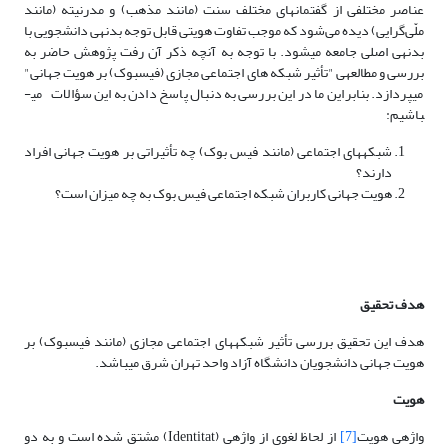
عناصر مختلفی از گفتمان­های مختلف سنت (مانند مذهب) و مدرنیته (مانند
ملّی‌گرایی) دیده می‌شود که موجب تفاوت هویتی قابل توجه بدنه­ی دانشجویی با
بدنه­ی اصلی جامعه می­شود. با توجه به آنچه ذکر آن رفت پژوهش حاضر به
بررسی و مطالعه­ی "تأثیر شبکه های اجتماعی مجازی (فیس­بوک) بر هویت جهانی"
می­پردازد. بنابراین ما در این بررسی به دنبال پاسخ دادن به این سؤالات می­
باشیم:
شبکه­های اجتماعی (مانند فیس بوک) چه تأثیراتی بر هویت جهانی افراد
دارند؟
هویت جهانی کاربران شبکه اجتماعی فیس بوک به چه میزان است؟
هدف تحقیق
هدف این تحقیق بررسی تأثیر شبکه­های اجتماعی مجازی (مانند فیس­بوک­) بر
هویت جهانی دانشجویان دانشگاه آزاد واحد تهران شرق می­باشد.
هویت
واژه­ی هویت
[7]
از لحاظ لغوی از واژه­ی (Identitat) مشتق شده است و به دو