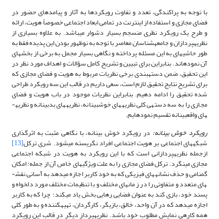
با توجه به پراکندگی، تعدد و تفاوت رویکردها به آثار و پیامدهای حضور در
فضای مجازی و استفاده از اینترنت در تمامی ابعاد اجتماعی خصوصاً هویت، ارائه
و طرح یک رویکرد نظری منسجم بسیار دشوار می­باشد. به علاوه بسیاری از
نظریه­پردازان و جامعه­شناسان معاصر با توجه به نوظهور بودن این پدیده فقط به
طور حاشیه­ای به این مسئله پرداخته و نگاهی بسیار مجمل به برخی از بخش­های
آن نموده­اند. بنابراین برای تبیین و تشریح کامل سؤالات و اهداف مورد نظر در
این تحقیق، ضمن دسته­بندی برخی نظریات مربوط به هویت و فضای مجازی که
برای تشریح نتایج تحقیق لازم است، سعی داریم در قالب این سه رویکرد طراحی
شده تحقیق را ادامه دهیم. بنابراین نظریات موجود در باب هویت و فضای
مجازی را به سه دسته­ی کلی نظریه­های خوش­بینانه، نظریه­های بدبینانه و نظریه­
های واقع­بینانه تقسیم نموده­ایم.
رویکرد خوش بینانه:
در رویکرد خوش بینانه، با نگاهی مثبت به اثرگذاری
شبکه­های اجتماعی بر هویت اجتماعی افراد نگریسته می­شود. شری ترکل
[13]
ازجمله نظریه­پردازانی است که با این رویکرد به هویت در شبکه اجتماعی
مجازی می­نگرد. ترکل فضای مجازی را به علت ویژگی­های خاص آن از جمله: امکان
گمنامی و حذف نشانه­های فیزیکی که به خود کاربر اجازه می­دهد به آسانی نقش­
های متعدد و متفاوتی را در زمان­های مختلف و با تنظیمات مختلف مورد دلخواه و
پسند خود، بازی کند به عنوان فضایی رهایی بخش یاد می­کند؛ چرا که به کاربر
اجازه می­دهد که در آن واحد، خالق، بازیگر، کارگردان، تهیه­کننده و به طور کلی
همه کاره­ی نمایش مطلوب خود باشد. نظریه­پرداز دیگر در قالب این رویکرد