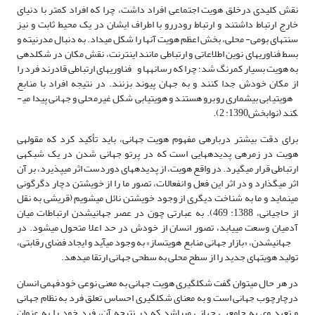
نقش کلیدی درخلق هویت اجتماعی افراد داشت، چرا که افراد کمتر با دنیای
خارج ارتباط داشتند و ارتباط رودررو با اطراف ایشان در یک محیط ثابت و نیز
سنت­های بومی- محلی، بخش اعظم هویت آن­ها را شکل می­داد. به دنبال مدرنیته و
بسط فناوری­های نوین اطلاعاتی و ارتباطی مانند اینترنت، نقش مکان در شکل­­دهی
به هویت بسیار کمرنگ شد؛ چرا که رسانه­ها و فناوری­های ارتباطی قادرند فرد را
از مکان خودش جدا کنند و به جهان پیوند بزنند. در نتیجه افراد با منابع
هویت­یابی بی­شماری روبرو هستند و هویت­یابی شکل غیرمحلی و جهانی پیدا می­
کند (نوابخش1390: 2).
برای دقت بیشتر درباره­ی مفهوم هویت جهانی، باید تأکید کرد که مقوله­ی
هویت در زمره­ی پدیده­هایی است که در پرتو جهانی شدن در یک شبکه­ی
ارتباطی قرار می­گیرد. در واقع هویت، از پدیده­های دوردست اثر می­پذیرد، بر آن
اثر می­گذارد و در اثر این فعل و انفعالات، تصور ما را از خویشتن دچار دگرگونی
می­نماید و ما به شناخت­ دیگری از وجود خویشتن نائل می­شویم (قریشی به نقل
از حاجیانی، 1388: 469). به عبارتی چون در عصر جهانی­شدن ارتباطات میان
آدمیان وسعت می­یابد، تصور انسان از خودش در حد اعلا متحول می­شود. در
جهانی­شدن، «بازار جهانی منابع هویت­ساز» به وجود می­آید و ایجاد فضای رقابتی،
تولید هویت­های جدید را از سطح محلی به سطحی جهانی ارتقا می­دهد.
در هر حال می­توان گفت شکل­گیری هویت جهانی به معنی نوعی خودفهمی انسان
درچارچوب جهانی است و به معنای شکل­گیری احساس تعلق فرد به نظام جهانی
و تعهد وی به جامعه­ی جهانی می­باشد که در نتیجه آن، فرد خود را به عنوان