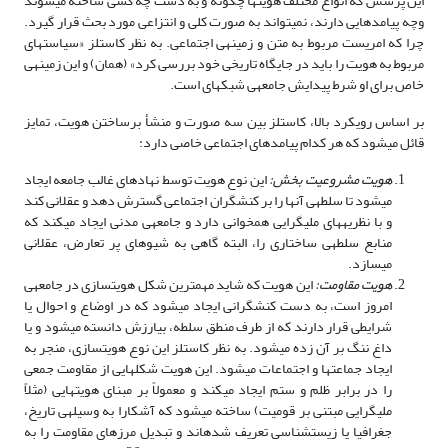
این پرسش که انواع مختلف هویت­ها چگونه و به دست چه کسی ساخته می‏شوند
وچه پیامدهایی دارند، نمی‏تواند به صورت کلی و انتزاعی مورد بحث قرار گیرد.
چرا که امریست مربوط به متن و زمینه­ی اجتماعی. به نظر کاستلز «سیاستهای
مربوط به هویت را باید در جایگاه تاریخی خود بررسی کرد» (همان) و این زمینه­ی
خاص برای او شرط پیدایش جامعه­ی شبکه‏ای است.
بر اساس رویکرد بالا، کاستلز بین سه صورت و منشأ برساختن هویت، تمایز
قائل می‏شود که هر کدام پیامدهای اجتماعی خاصی دارد:
هویت مشروعیت بخش:
این نوع هویت توسط نهادهای غالب جامعه ایجاد
می‏شود تا سلطه­ی آن­ها را بر کنشگران اجتماعی گسترش دهد و عقلانی کند
و با نظریه‏های ملی‏گرایی هم‏خوانی دارد و جامعه­ی مدنی ایجاد می‏کند که
منابع سلطه­ی ساختاری را، البته گاهی به شیوه‏ای پر تعارض، عقلانی
می‏سازد.
هویت مقاومت:
این هویت که شاید مهمترین شکل هویت‏سازی در جامعه­ی
امروز است، به دست کنشگرانی ایجاد می‏شود که در اوضاع و احوال یا
شرایطی قرار دارند که از طرف منطق سلطه، بی‏ارزش دانسته می‏شود و یا
داغ ننگ بر آن زده می‏شود. به نظر کاستلز این نوع هویت‏سازی، منجر به
ایجاد جماعت­ها و اجتماعات می‏شود. این هویت شکل­هایی از مقاومت جمعی
را در برابر ظلم و ستم ایجاد می‏کند و معمولاً بر مبنای هویت­هایی (مثلاً
ملی‏گرایی مبتنی بر قومیت) ساخته می‏شود که آشکارا به وسیله­ی تاریخ،
جغرافیا یا زیست‏شناسی تعریف شده‏اند و تبدیل مرزهای مقاومت را به