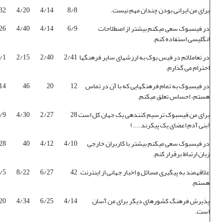
برای من ایرانی بودن چندان مهم نیست.
8/8
4/14
4/20
32
در فیس­بوک سعی می­کنم بیشتر از اصطلاحات
6/9
4/14
4/40
26
انگلیسی استفاده کنم.
در تعاملاتم در فیس بوک به ارزش­های سایر فرهنگ­ها
2/41
2/40
2/15
/1
احترام می گذارم.
در فیس­بوک به تمام فرهنگ­هایی که با آن در تماس
12
20
46
14
هستم، احساس تعلق می­کنم.
برای من فیس­بوک ترسیم کننده­ی یک جهان کل است
28
2/27
4/30
/9
(بنی آدم اعضای یک پیکرند....)
در فیس­بوک سعی می­کنم بیشتر با کاربران خارجی
4/10
4/12
40
28
زبان ارتباط برقرار کنم.
علاقه­مند به پیگیری مسائل و اخبار جهانی از اینترنت
42
6/27
8/22
/5
هستم.
پذیرش فرهنگ کشورهای دیگر برای من آسان
4/14
6/25
4/34
20
است.