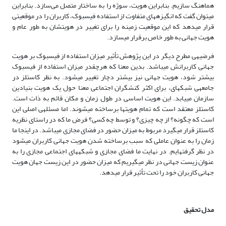
هماهنگ سازیم. بنابراین هویت، سوژه را به ساختار متصل می‌سازد. بنابراین
می­توان گفت که انگیزه­های متفاوت از استفاده فیس­بوک، کاربران را در موقعیتی
قرار می­دهد که این موقعیت زمینه را برای تغییر در هویت­شان به طور عام و
هویت جهانی به طور خاص برقرار می­سازد.
فرضیه­ی مطرح دیگر در این پژوهش تأثیر میزان استفاده از فیس­بوک بر هویت
جهانی کاربرانش می­باشد. بدین معنا که هرچقدر میزان استفاده از فیس­بوک
بیشتر شود، هویت جهانی نیز بیشتر دچار تغییر می­شود. به نظر کاستلز در
جامعه­ی شبکه‏ای،‏ برای اکثر کنشگران اجتماعی معنا حول یک هویت بنیادین
سازمان می‏یابد. این هویت اساسی در طول زمان و مکان قائم به ذات است.
کاستلز معتقد است که تمام هویت­ها برساخته می‏شوند. اما مسئله­ی اصلی این
است که چگونه؟‏ از چه چیزی؟ و‏ توسط چه کسی؟ فرض ما که در راستای نظریه
کاستلز قرار می­گیرد مربوط به میزان حضور در فضای مجازی می­باشد. در اینجا ما
زمان را به عنوان عاملی که سبب برساخته شدن هویت جهانی کاربران می­شود
در نظر گرفته­ایم. در نهایت ما فضای مجازی و شبکه­های اجتماعی مجازی را به
عنوان زیست جهانی در نظر می­گیریم که میزان حضور در این زیست جهان هویت
جهانی کاربران خود را تحت تأثیر قرار می­دهد.
مدل تحقیق