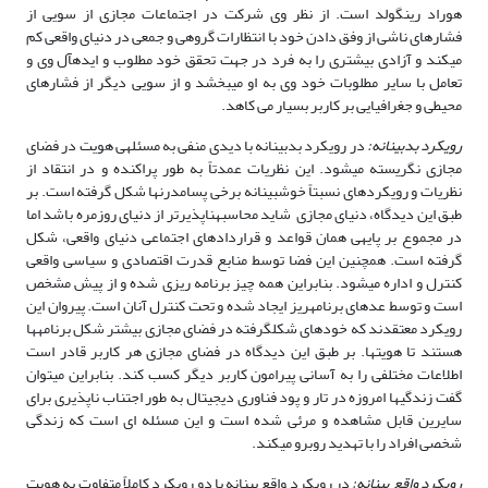
هوراد رینگولد است. از نظر وی شرکت در اجتماعات مجازی از سویی از
فشارهای ناشی از وفق دادن خود با انتظارات گروهی و جمعی در دنیای واقعی کم
می­کند و آزادی بیشتری را به فرد در جهت تحقق خود مطلوب و ایده­آل وی و
تعامل با سایر مطلوبات خود وی به او می­بخشد و از سویی دیگر از فشارهای
محیطی و جغرافیایی بر کاربر بسیار می کاهد.
رویکرد بدبینانه:
در رویکرد بدبینانه با دیدی منفی به مسئله­ی هویت در فضای
مجازی نگریسته می­شود. این نظریات عمدتاً به طور پراکنده و در انتقاد از
نظریات و رویکردهای نسبتاً خوشبینانه برخی پسامدرن­ها شکل گرفته است. بر
طبق این دیدگاه، دنیای مجازی شاید محاسبه­ناپذیرتر از دنیای روزمره باشد اما
در مجموع بر پایه­ی همان قواعد و قراردادهای اجتماعی دنیای واقعی، شکل
گرفته است. همچنین این فضا توسط منابع قدرت اقتصادی و سیاسی واقعی
کنترل و اداره می­شود. بنابراین همه چیز برنامه ریزی شده و از پیش مشخص
است و توسط عده­ای برنامه­ریز ایجاد شده و تحت کنترل آنان است. پیروان این
رویکرد معتقدند که خودهای شکل­گرفته در فضای مجازی بیشتر شکل برنامه­ها
هستند تا هویت­ها. بر طبق این دیدگاه در فضای مجازی هر کاربر قادر است
اطلاعات مختلفی را به آسانی پیرامون کاربر دیگر کسب کند. بنابراین می­توان
گفت زندگی­ها امروزه در تار و پود فناوری دیجیتال به طور اجتناب ناپذیری برای
سایرین قابل مشاهده و مرئی شده است و این مسئله ای است که زندگی
شخصی افراد را با تهدید روبرو می­کند.
رویکرد واقع بینانه:
در رویکرد واقع بینانه با دو رویکرد کاملاً متفاوت به هویت