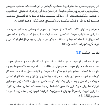
در زمینه­ی نقش ساختارهای اجتماعی، گیدنز بر آن است که انتخاب شیوه­ی
زندگی و برنامه‏­ریزی زندگی دقیقاً «در» بطن زندگی روزمرّه، عامل‏های اجتماعی یا
از عناصر تشکیل‏دهنده­ی آن زندگی نیستند بلکه مرتبط با موقعیت‏های نهادینی
هستند که به افراد کمک می‏کنند تا به کنش‏های خود شکل دهند (همان).
همچنین می­توان گفت که گیدنز هویت را امری غیرقطعی و متغیر می‌داند.
بنابراین «محتوای» هویت شخصی یا به عبارت دیگر، ویژگی‏هایی که زندگینامه­ی
شخص از آن­ها ساخته می‏شود، مانند دیگر عرصه‏های وجودی، از نظر اجتماعی و
فرهنگی متغیّر است (همان:85).
نظریه­ی جنکینز
[12]
تعریف جنکینز از هویت، در حقیقت نقد تعاریف ذات‌گرایانه و ایستای هویت
است. به عقیده­ی او هویت مجموعه‏ای از اطلاعات بنیادی نیست که صرفاً «وجود
دارد»، بلکه باید به این امر توجه کرد که هویت چگونه «عمل می‏کند» یا «به کار
گرفته می‏شود». همچنین باید به فرآیند و تأملی‌بودن آن و به ساختار اجتماعی
هویت در تعامل و به عنوان یک نهاد توجه کافی مبذول داشت، زیرا فهم این
فرآیندها برای درک این که هویت اجتماعی چه «هست» نقشی اساسی دارد.
بنابراین هویت را صرفاً می‏توان همچون یک فرآیند («بودن» یا «شدن») فهمید (
جنکینز1381 :6 ).
جنکینر در زمره­ی نظریه‏پردازان برساختی هویت قرار می‏گیرد. از نظر او هویت