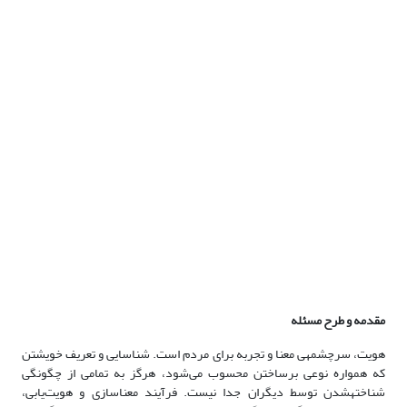
مقدمه و طرح مسئله
هویت، سرچشمه­ی­ معنا و تجربه برای مردم است. شناسایی و تعریف خویشتن
که همواره نوعی برساختن محسوب می‌شود، هرگز به‏ تمامی از چگونگی
شناخته‏­شدن توسط دیگران جدا نیست. فرآیند معنا‌سازی و هویت‌­یابی،