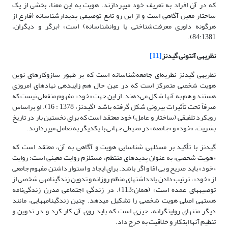
که در آن افراد به تعریف خود می‏پردازند. هویت به این معنا، بخشی از یک
ساختار معین آگاهی است و از این رو تابع توصیفی پدیدارشناسانه (فارغ از
هرگونه داوری معرفت‌شناختی یا روان‏شناسانه) است» (برگر و دیگران،
84:1381).
نظریه­ی آنتونی گیدنز
[11]
نظریه­ی گیدنز نظریه‌ای جامعه‌شناسانه است که بر ظهور سازوکارهای نوین
هویت شخصی متمرکز است که در عین حال هم زاییده­ی نهادهای امروزی
هستند و هم به آن­ها شکل می‌دهند. از این جهت «خود» مفهومِ منفعلی نیست که
صرفاً تحت تأثیرات بیرونی شکل گرفته باشد (گیدنز، 1378 : 16). او براساس
رویکرد تلفیقی (ساختار و عامل) خود معتقد است که برای نخستین بار در تاریخ
بشریت، «خود» و «جامعه» در محیطی جهانی با یکدیگر به تعامل می‏پردازند.
گیدنز با تأکید بر مسئله­ی شناسایی هویت و آگاهی به آن، معتقد است که
«هویت شخصی، به عنوان پدیده‏ای منتظم، مستلزم روایت معینی است: روایت
«خود» باید صریح و بی امّا و اگر باشد. برای ایجاد و استوار داشتن مفهوم جامعی
از «خود»، ترتیب دادن یادداشت‏های منظم روزانه و تدوین زندگینامه­ی شخصی از
توصیه‏های عمده است» (همان:113). در زندگی اجتماعی مدرن زندگی‌نامه
هسته­ی اصلی هویت شخصی را تشکیل می‏دهد. چنین زندگینامه‏هایی، مانند
دیگر متن‏های روایت‏گرانه، چیزی است که باید روی آن کار کرد و در تدوین و
تنظیم آن­ها ابتکار و خلاقیت به خرج داد.