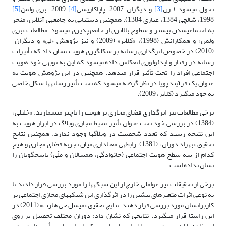
تحول می­شود ( رن
[3]
و دیگران 2007، پاپاکاریسی
[4]
2009، بری ولمن
[5]
1998، شالچی 1384، عیاری 1384). همچنین دستیابی به جامعه­ی آنلاین، منجر
به اجتماعی­شدن بیشتر و سطوح بالاتری از جامعه­پذیری می­شود. مطالعات «بری
ولمن» و همکارانش (1998)، «کلایر» (2009) و نیز پژوهش «لی» و دیگران
(2010) در خصوص اثرگذاری رسانه بر شکل­گیری هویت نشان داد که تأثیرات
رسانه در رفتار و ایدئولوژی انعکاس داده می­شود که این به نوبه­ی خود هویت
اجتماعی افراد را تحت تأثیر قرار می­دهد. همچنین در این پژوهش هویت به
عنوان یک فرآیند پویا در نظر گرفته می­شود که تحت تأثیر رسانه­ها شکل خاصی
به خود می­گیرد (کلایر، 2009).
برخی مطالعات نیز اثرگذاری فضای مجازی بر هویت را ناچیز می­شمارند. «خلیلی»
(1384) در بررسی خود تحت عنوان تأثیر محیط مجازی وبلاگ در ابراز هویت به
این نتیجه رسید که تعدد شخصیت در وبلاگ­ها وجود ندارد. همچنین نتایج
تحقیق «بهزاد دوران» (1381)، رابطه­ی معناداری میان تجربه فضای مجازی و هیچ
کدام از سه سطح هویت اجتماعی (خانوادگی، همسالان و ملّی) پاسخگویان را
نشان نداده است.
برخی از تحقیقات نیز عواملی خارج از این شبکه­ها را مورد بررسی قرار دادند تا
به نوعی اثرات متغیرهای پیشین را در اثرگذاری این شبکه­های مجازی اجتماعی بر
کاربرانشان مورد بررسی قرار دهند. نتایج تحقیق «میشل جی هارت» (2011) در
این راستا قرار می­گیرد. نتایجی که نشان داد: دوران مختلف تحصیل بر روی