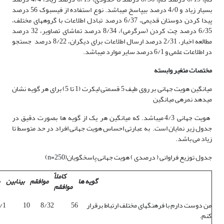
بسیار زیاد و 4/0 درصد بی­پاسخ می­باشد. نوع استفاده از فیس­بوک 56 درصد
پیدا کردن دوستان قدیمی، 6/37 درصد تبادل اطلاعات با گروه­های مختلف،
6/35 درصد چت کردن (سرگرمی)، 8/34 درصد تماشای تصاویر، 32 درصد
مطالعه اخبار، 2/31 درصد ارسال اطلاعات برای دیگران، 8/22 درصد جستجو
در اطلاعات علمی و 6/1 درصد سایر موارد می­باشد.
مختصات متغیر وابسته
میانگین هویت جهانی بر روی طیف 5 قسمتی لیکرت (1 تا 5) برای هر گویه نشان
می­دهد نمره­ی میانگین
هویت جهانی 4/3 می­باشد. که میانگین هر یک از گویه ها بصورت دقیق در
جدول زیر نمایان است. به عبارتی احساس هویت جهانی افراد در حد متوسط تا
زیاد می باشد.
جدول توزیع فراوانی ( درصدی ) هویت جهانی پاسخگویان(n=250)
کاملاً
گویه ها
موافقم
بینابین
موافقم
من دوست دارم با فرهنگ­های مختلف ارتباط برقرار
56
8/32
10
/1
کنم.