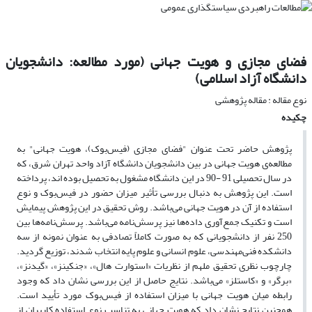
فضای مجازی و هویت جهانی (مورد مطالعه: دانشجویان
دانشگاه آزاد اسلامی)
نوع مقاله : مقاله پژوهشی
چکیده
پژوهش حاضر تحت عنوان "فضای مجازی (فیس‌بوک)، هویت جهانی" به
مطالعه‌ی هویت جهانی در بین دانشجویان دانشگاه آزاد واحد تهران شرق، که
در سال تحصیلی 91 -90 در این دانشگاه مشغول به تحصیل بوده اند، پرداخته
است. این پژوهش به دنبال بررسی تأثیر میزان حضور در فیس‌بوک و نوع
استفاده از آن در هویت جهانی می‌باشد. روش تحقیق در این پژوهش پیمایش
است و تکنیک جمع‌آوری داده‌ها نیز پرسش‌نامه می‌باشد. پرسش‌نامه‌ها بین
250 نفر از دانشجویانی که به صورت کاملاً تصادفی به عنوان نمونه از سه
دانشکده فنی‌مهندسی، علوم انسانی و علوم پایه انتخاب شدند، توزیع گردید.
چارچوب نظری تحقیق ملهم از نظریات «استوارت هال»، «جنکینز»، «گیدنز»،
«برگر» و «کاستلز» می‌باشد. نتایج حاصل از این بررسی نشان داد که وجود
رابطه‌ میان هویت جهانی با میزان استفاده از فیس‌بوک مورد تأیید است.
همچنین نتایج نشان داد که هویت جهانی به تناسب نوع استفاده کاربران از