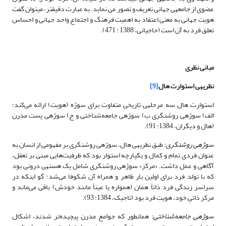
عضوی از جامعه­ی جهانی تعریف و تصور می نماید. به عبارت دقیق­تر، می­توان گفت
هویت جهانی به معنی اعتقاد به اهمیت فرهنگ و اجتماع واحد جهانی و احساس
تعلق فرد به آن است (حاجیانی، 1388 : 471).
مبانی نظری
نظریه­ی استوارت هال
[9]
استوارت هال سه مرحله­ی تاریخی متفاوت برای سوژه (هویت) ارائه می‌کند:
الف) سوژه­ی روشنگری ب) سوژه­ی جامعه‌شناختی و ج) سوژه­ی پست مدرن
(هال و دیگران، 1384: 91).
سوژه­ی روشنگری:
طبق نظریه­ی هال، سوژه­ی روشنگری بر مفهومی از انسان به
عنوان فردی تمام و کمال و یکپارچه استوار بود که ظرفیت‌هایی مبنی بر تعقل،
آگاهی و عمل داشت. «مرکز» سوژه­ی روشنگری شامل یک هسته­ی درونی بود
که با تولد فرد برای اولین بار ظاهر و همراه آن شکوفا می‌شد؛ گو اینکه در
سراسر زندگی فرد ذاتاً همان (همواره یا عیناً مانند خودش) باقی می‌ماند و
مرکز ذاتیِ خود، هویتِ فرد بود (تاجیک، 1384: 93).
سوژه­ی جامعه‌شناختی:
همان­طور که جوامع مدرن پیچیده‌تر شدند، اشکال