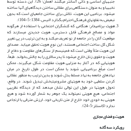
جنبه‏های اساسی و ذاتی آسان­تر می‏کنند (همان: 26). این دسته توسط
نخبه‏ها و به عنوان دستگاهی برای عقلانی ساختن دیدگاه‏های آن­ها ساخته
می‏شود. برنامه­ی این هویت، تلاش برای ساختن جامعه‏ای است که بدون
تبعیض به تفاوت‏های فرهنگی احترام بگذارد (انیس، 1384: 5-104).
هویت برنامه‏دار:
هنگامی که کنشگران اجتماعی با استفاده از هرگونه
مواد و مصالح فرهنگی قابل دسترس، هویت جدیدی می‏سازند که
موقعیت آنان را در جامعه از نو تعریف می‏کند و به این ترتیب در پی تغییر
شکل کل ساخت اجتماعی هستند، این نوع هویت تحقق می‏یابد. مصداق
این هویت مثلاً وقتی است که فمینیسم از سنگرهای مقاومت و دفاع از
هویت و حقوق زنان خارج می‏شود تا پدرسالاری را به چالش بخواند. طبعاً،
هویت­هایی که در آغاز به منزله­ی هویت مقاومت شکل می‏گیرند، ممکن
است مبلِّغ برنامه‏هایی شوند یا ممکن است در طول تاریخ در میان
نهادهای جامعه به نهاد مسلط بدل شوند و بدین ترتیب به منظور عقلانی
کردن سلطه­ی خود به هویت­های مشروعیت‏بخش تبدیل شوند. در واقع،
تحول هویت­ها در طول این توالی نشان می‏دهد که از دیدگاه نظریه­ی
اجتماعی، هیچ هویتی نمی‏تواند یک جوهر به شمار آورده شود و هیچ
هویتی به خودی خود خارج از متن تاریخی خود، ارزش مترقی یا ارتجاعی
ندارد (کاستلز:5-24).
هویت و فضای مجازی
رویکرد سه گانه