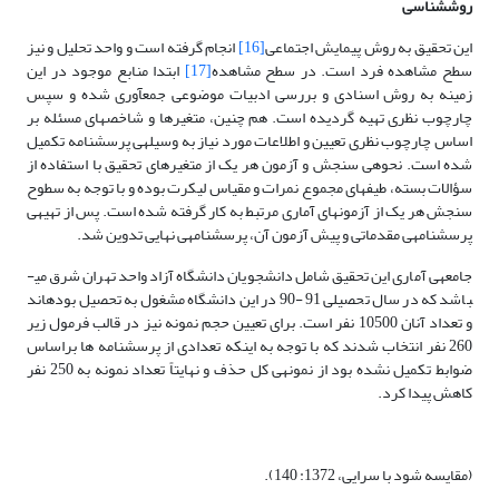
روش­شناسی
این تحقیق به روش پیمایش اجتماعی
[16]
انجام گرفته است و واحد تحلیل و نیز
سطح مشاهده فرد است. در سطح مشاهده
[17]
ابتدا منابع موجود در این
زمینه به روش اسنادی و بررسی ادبیات موضوعی جمع­آوری شده و سپس
چارچوب نظری تهیه گردیده است. هم چنین، متغیرها و شاخص­های مسئله بر
اساس چارچوب نظری تعیین و اطلاعات مورد نیاز به وسیله­ی پرسش­نامه تکمیل
شده است. نحوه­ی سنجش و آزمون هر یک از متغیرهای تحقیق با استفاده از
سؤالات بسته، طیف­های مجموع نمرات و مقیاس لیکرت بوده و با توجه به سطوح
سنجش هر یک از آزمون­های آماری مرتبط به کار گرفته شده است. پس از تهیه­ی
پرسش­نامه­ی مقدماتی و پیش آزمون آن، پرسش­نامه­ی نهایی تدوین شد.
جامعه­ی آماری این تحقیق شامل دانشجویان دانشگاه آزاد واحد تهران شرق می­
باشد که در سال تحصیلی 91 -90 در این دانشگاه مشغول به تحصیل بوده­اند
و تعداد آنان 10500 نفر است. برای تعیین حجم نمونه نیز در قالب فرمول زیر
260 نفر انتخاب شدند که با توجه به اینکه تعدادی از پرسش­نامه ها براساس
ضوابط تکمیل نشده بود از نمونه­ی کل حذف و نهایتاً تعداد نمونه به 250 نفر
کاهش پیدا کرد.
(مقایسه شود با سرایی، 1372: 140).