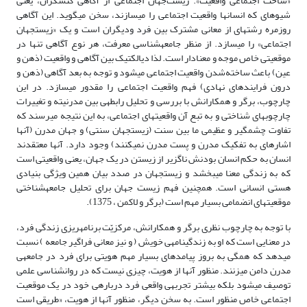
«ساخت اجتماعی واقعیت». زیست‌جهان اجتماعی از آگاهی کنشگران، یعنی
شیوه‏ای که انسان­ها واقعیت اجتماعی را می‏سازند، سخن می‏گوید. این آگاهی
روزمره رشته‏ای از معانی مشترک بین فرد ودیگران است و یک «زیست‏جهان
اجتماعی» را می‏سازد. از منظر جامعه‏شناسی معرفت، هر نوع آگاهی تنها در
موقعیتی خاص موجه و معنادار است. لذا دیالکتیک بین آگاهی و واقعیت (ذهن و
عین) باعث ساخته‌شدن واقعیت اجتماعی می‏شود و توجه به بعد آگاهی (ذهن و
درون فرایندهای نهادی) فهم واقعیت اجتماعی را مقدور می‏سازد. در این
چارچوب، برگر و همکارانش با بررسی و تحلیل رابطه­ی بین مدرنیته و تغییرات
چارچوب‏های شناختی و به تبع آن واقعیت‏های اجتماعی، به این نتیجه می‏رسند که
تفاوت چشمگیر و عظیمی ما بین سنت (زیست‏جهان سنتی) و جهان مدرن (آن­ها
اشاره‏ای به تفکیک مدرن و پست مدرن نمی‏کنند) وجود دارد. آن­ها معتقدند
انسان به حکم انسان بودنش ناگزیر از زیستن در یک جهان، یعنی واقعیتی است
که به زندگی معنا می‏بخشد و زیست‏جهان در صدد بیان همین ویژگی بنیادی
هستی انسانی است. همچنین فهم زیست جهان برای تحلیل جامعه‏شناختی
موقعیت‏های انضمامی بسیار مهم است (برگر و لاکمن ، 1375).
با توجه به چارچوب نظری برگر و همکارانش، مرکزیّت برنامه‏­ریزی زندگی فرد،
در معنایی است که او به زندگی‏نامه­ی خویش ( و نیز معانی فراگیر جامعه ) نسبت
می‏دهد که همگی به بروز پیامدهای بسیار مهم هویتی برای فرد در جامعه­ی
مدرن دامن می‏زنند. منظور آن­ها از هویت، چیزی نیست که در روان‏شناسی علمی
توصیف می‏شود بلکه بیشتر تجربه­ی واقعی فرد درباره­ی خود در یک موقعیت
اجتماعی خاص منظور است. به سخن دیگر، منظور آن­ها از هویت، «طریقی است