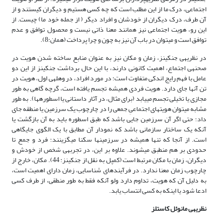
اجتماعی، درک ما از این مطلب است که چه کسی هستیم و دیگران کیستند و از
آن طرف، درک دیگران از خودشان و افراد دیگر ( از جمله خود ما) چیست. از
این رو، هویت اجتماعی نیز همانند معنا ذاتی نیست و محصول توافق و عدم
توافق است و می‏توان در باب آن نیز به چون و چرا پرداخت (همان:8).
در نظریه­ی جنکینز، زمان و مکان نیز به عنوان منابع ساخته شدن هویت در
صحنه­ی اجتماع، اهمیت کانونی دارند، با این حال برداشت جنکینز از این دو
عامل با فهم رایج اندکی متفاوت است: در مورد افراد، در وهله­ی اول، هویت در
تن آن­ها جای دارد. هویت فردی همیشه تجسم یافته است، گرچه گاهی به طور
مجازی یا تخیلی تجسم می‏یابد (برای مثال، در آثار داستانی یا اسطوره‏ها). به طور
مشابه می‏توان هویت‏‏های اجتماعیِ جمعی را در چارچوب یک سرزمین یا منطقه جای
داد؛ حتی اگر آن سرزمین جایی باشد که طبق اسطوره باید به آن بازگشت یا
آن‏که یک ساختار سازمانی باشد که نمودار آن مطابق با یک الگوی جایگاهی
است. از آن‏جا که تن‏ها همیشه در سرزمین‏ها سکنا می‏گزینند؛ فرد و جمع تا
حدودی بر هم منطبق می‏شوند. علاوه بر این، در تجربه­ی شخص از خودش و
دیگران،‏ زمان با مکان مرتبط است (کمپل به نقل از جنکینز: 44). مکان، خارج از
چارچوب زمان معنا ندارد. در فرآیندهای شناسایی، زمان دارای اهمیت است،
به دلیل آن که هویت، تداوم دارد ولو آن‏که فقط به طور منطقی، از طرف کسی
ادعا شود یا این‏که به کسی انتساب یابد.
نظریه­ی مانوئل کاستلز