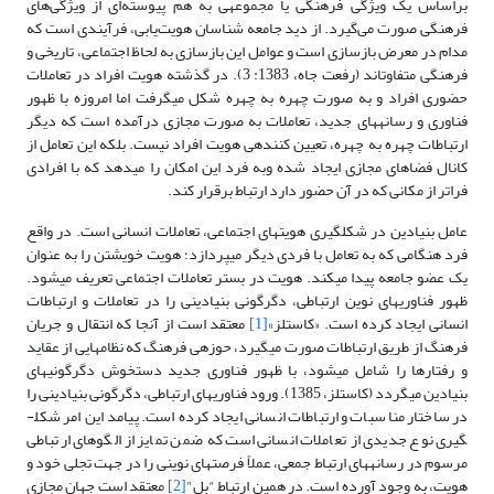
بر‏اساس یک ویژگی فرهنگی یا مجموعه­ی به‏ هم ‏‏پیوسته‌ای از ویژگی‌های
فرهنگی صورت می‌گیرد. از دید جامعه شناسان هویت‌­یابی، فرآیندی است که
مدام در معرض بازسازی است و عوامل این بازسازی به لحاظ اجتماعی، تاریخی و
فرهنگی متفاوت­اند (رفعت جاه، 1383: 3). در گذشته هویت افراد در تعاملات
حضوری افراد و به صورت چهره به چهره شکل می­گرفت اما امروزه با ظهور
فناوری و رسانه­های جدید، تعاملات به صورت مجازی درآمده است که دیگر
ارتباطات چهره به چهره، تعیین کننده­ی هویت افراد نیست. بلکه این تعامل از
کانال فضاهای مجازی ایجاد شده وبه فرد این امکان را می­دهد که با افرادی
فراتر از مکانی که در آن حضور دارد ارتباط برقرار کند.
عامل بنیادین در شکل­گیری هویت­های اجتماعی، تعاملات انسانی است. در واقع
فرد هنگامی که به تعامل با فردی دیگر می­پردازد؛ هویت خویشتن را به عنوان
یک عضو جامعه پیدا می­کند. هویت در بستر تعاملات اجتماعی تعریف می­شود.
ظهور فناوری­های نوین ارتباطی، دگرگونی بنیادینی را در تعاملات و ارتباطات
انسانی ایجاد کرده است. «کاستلز»
[1]
معتقد است از آنجا که انتقال و جریان
فرهنگ از طریق ارتباطات صورت می­گیرد، حوزه­ی فرهنگ که نظام­هایی از عقاید
و رفتا­رها را شامل می­شود، با ظهور فناوری جدید دستخوش دگرگونی­های
بنیادین می­گردد (کاستلز، 1385). ورود فناوری­های ارتباطی، دگرگونی بنیادینی را
در ساختار مناسبات و ارتباطات انسانی ایجاد کرده است. پیامد این امر شکل­
گیری نوع جدیدی از تعاملات انسانی است که ضمن تمایز از الگوهای ارتباطی
مرسوم در رسانه­های ارتباط جمعی، عملاً فرصت­های نوینی را در جهت تجلی خود و
هویت، به وجود آورده است. در همین ارتباط "بل"
[2]
معتقد است جهان مجازی