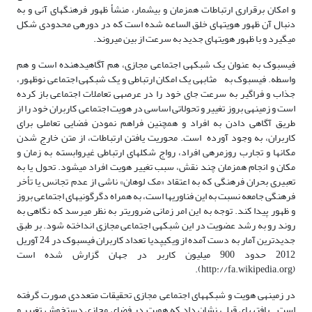
و امکان برقراری ارتباطات همزمان و بی­شمار، منشأ ظهور فرهنگ­های آنی و به
دنبال آن ظهور هویت­های خلق الساعه شده است که در دوره­ی محدودی شکل
می­گیرد و با ظهور هویت­های جدید به سرعت از بین می­روند.
فیس­بوک به عنوان یک شبکه­ی اجتماعی مجازی، هم آگاهی­دهنده است و هم
واسطه. فیس­بوک به مثابه­ی یک امکان ارتباطی و یک شبکه­ی اجتماعی نوظهور،
جذاب و فراگیر به سرعت جای خود را در عرصه­ی تعاملات اجتماعی باز کرده
است و زمینه­ی بروز تغییر و تحولاتی اساسی در هویت اجتماعی کاربران خود را از
طریق آگاهی دادن به افراد و همچنین فراهم نمودن فضایی تعاملی برای
کاربران، به وجود آورده است. محوریت یافتن ارتباطات، از متن خارج شدن
مکان­ها و تجارب روزمره­ی افراد، رواج شکل­های ارتباطی غیروابسته به زمان و
مکان و انجام همزمان چند نقش، سبب تغییر هویت افراد می­شود. تحول یا به
تعبیری بحران فرهنگی که به اعتقاد «مک لوهان» ناشی از عدم تجانس یا تأخر
فرهنگی جامعه نسبت به این فناوری­ها است، به همراه دگرگونی­های اجتماعی بروز
و ظهور پیدا کند. توجه به این امر زمانی ضروری­تر به نظر می­رسد که نگاهی به
روند رو به رشد عضویت در این شبکه­ی اجتماعی مجازی انداخته شود. بر طبق
جدیدترین آمار به دست آمده از ویکی­پدیا تعداد کاربران فیس­بوک در 24 آوریل
2012 حدود 900 میلیون کاربر در جهان گزارش شده است
(http://fa.wikipedia.org).
در زمینه­ی هویت و شبکه­های اجتماعی مجازی تحقیقات متعددی صورت گرفته
است. یافته­های قبلی نشان داد که هویت در فضای مجازی دستخوش تغییر و