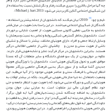
استفاده یا لذت­ بردن محصلان از سایت­های شبکه­های اجتماعی تأثیر دارد و هر
چه آن­ها مراحل بالاتری را سپری می­کنند رفتار و نگرششان نسبت به استفاده از
این شبکه­های اجتماعی آنلاین کاربردی­تر می شود (Michael, j. hart, 2011).
[6]
«لیم و چو»
(2010) بیان می­کنند که دانشجویان از جمله بیشترین استفاده­
کنندگان از شبکه­های اجتماعی می­باشند. در این راستا بحث هویت در میان قشر
دانشجو به مثابه­­ی نقطه­ی کانونی مسئله­ی هویت، از اهمیت شایانی برخوردار
است. دانشجویان بخاطر گستره­ی شبکه­ی روابط و تماس به نسبت وسیع­شان با
وسایل ارتباط جمعی و افراد دارای هویت­های مختلف، بیشتر با مسائل و تنش­های
ناشی از هویت سنتی و مدرن و چالش­های ناشی از جامعه­ی اطلاعاتی درگیر
هستند. بنابراین دانشجویان در مرکز فرآیند تمایز و تشابه هویتی قرار دارند.
علاوه بر جوان‌بودن، از یک سو فضای دانشگاه و سایر متعلقات آن که عمدتاً
موافق تغییر و تحول ویژگی­های هویتی است، دانشجویان را با ویژگی­های هویتی
جدیدی آشنا می­کند و از سوی دیگر بدنه­ی فرهنگی جامعه­ی بزرگتر معمولاً
انتظار اینهمانی با فرهنگ سنتی و عناصر هویتی موجود را از آن­ها می‌طلبد. این
وضعیت نامتعادل نه تنها منازعاتی هویتی می‌آفریند، بلکه در بیشتر اوقات به
هویت­هایی ترکیبی و دورگه منتهی می‌شود که با هویت مورد انتظار جامعه و حتی
خود نظام آموزش عالی نیز متفاوت است. به عبارتی بهتر، جوان بودن
دانشجویان به اضافه چندگانه ­شدن زیست‌­جهان‌های آن­ها (به قول برگر)،
تأثیرات رسانه‌ای مدرنیته (به گفته­ی گیدنز) و از دست رفتن ایمان به قطعیت و
جاودانگی امور (به قول نظریه‌های گفتمانی یا پست‌مدرنیستی) موجبات ترکیب­
های خاص هویتی دانشجویان را فراهم می‌آورد. در این موقعیتِ هویتیِ پیوندی،