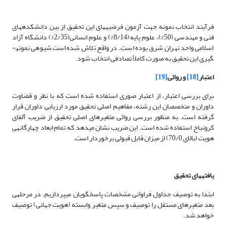
فرآیند انتخاب نمونه جهت آزمون فرضیه­های این تحقیق از بین دانشکده­های
فنی و مهندسی (50%)، علوم پایه (8/14%) و علوم انسانی(2/35%) دانشگاه آزاد
اسلامی واحد تهران شرق بوده است. در واقع تلاش شده است شیوه­ی نمونه­
گیری این تحقیق به صورت کاملاً تصادفی انتخاب شود.
اعتبار
[18]
و روائی
[19]
برای بررسی اعتبار، از اعتبار صوری استفاده شده است که با نظر و قضاوت
داوران و متخصصان این رشته، مفاهیم اصلی تحقیق مورد ارزیابی داوران قرار
گرفته است. به منظور بررسی روائی متغیرهای اصلی تحقیق از ضریب آلفای
کرونباخ استفاده شده است. این ضریب نشان می­دهد که تمام ابعاد چهارگانه­ی
هویت (بالای 70/0) از میزان قابل قبولی برخوردار است.
یافته­های تحقیق
ابتدا به توصیف جداول فراوانی مشخصات پاسخگویان می­پردازیم. در مرحله­ی
بعد متغیرهای مستقل را توصیف و سپس متغیر وابسته (هویت جهانی) توصیف
خواهد شد.