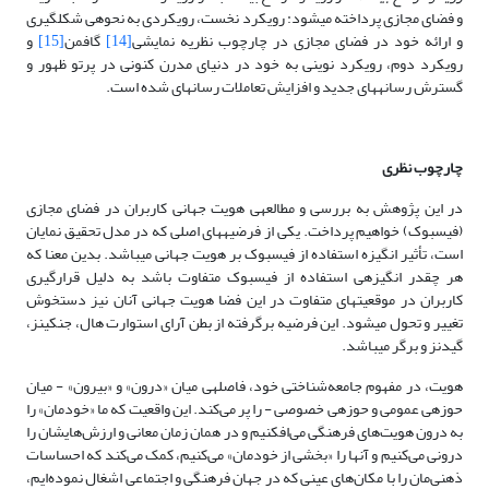
و فضای مجازی پرداخته می­شود: رویکرد نخست، رویکردی به نحوه­ی شکل­گیری
و ارائه خود در فضای مجازی در چارچوب نظریه نمایشی
[14]
گافمن
[15]
و
رویکرد دوم، رویکرد نوینی به خود در دنیای مدرن کنونی در پرتو ظهور و
گسترش رسانه­های جدید و افزایش تعاملات رسانه­ای شده است.
چارچوب نظری
در این پژوهش به بررسی و مطالعه­ی هویت جهانی کاربران در فضای مجازی
(فیس­بوک) خواهیم پرداخت. یکی از فرضیه­های اصلی که در مدل تحقیق نمایان
است، تأثیر انگیزه استفاده از فیس­بوک بر هویت جهانی می­باشد. بدین معنا که
هر چقدر انگیزه­ی استفاده از فیس­بوک متفاوت باشد به دلیل قرار­گیری
کاربران در موقعیت­های متفاوت در این فضا هویت جهانی آنان نیز دستخوش
تغییر و تحول می­شود. این فرضیه برگرفته از بطن آرای استوارت هال، جنکینز،
گیدنز و برگر می­باشد.
هویت، در مفهوم جامعه‌شناختی خود، فاصله­ی میان «درون» و «بیرون» - میان
حوزه­ی عمومی و حوزه­ی خصوصی - را پر می‌کند. این واقعیت که ما «خودمان» را
به درون هویت‌های فرهنگی می‌افکنیم و در همان زمان معانی و ارزش‌هایشان را
درونی می‌کنیم و آن­ها را «بخشی از خودمان» می‌کنیم، کمک می‌کند که احساسات
ذهنی‌مان را با مکان‌های عینی که در جهان فرهنگی و اجتماعی اشغال نموده‌ایم،