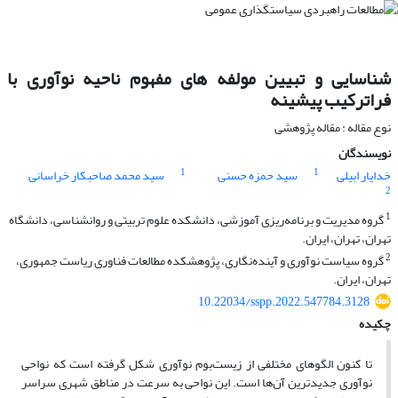
شناسایی و تبیین مولفه های مفهوم ناحیه نوآوری با
فرا‌ترکیب پیشینه
نوع مقاله : مقاله پژوهشی
نویسندگان
1
1
خدایار ابیلی
سید حمزه حسنی
سید محمد صاحبکار خراسانی
2
1
گروه مدیریت و برنامه‌ریزی آموزشی، دانشکده علوم تربیتی و روانشناسی، دانشگاه
تهران، تهران، ایران.
2
گروه سیاست نوآوری و آینده‌نگاری، پژوهشکده مطالعات فناوری ریاست جمهوری،
تهران، ایران.
10.22034/sspp.2022.547784.3128
چکیده
تا کنون الگو‌های مختلفی از زیست‌بوم‌ نوآوری شکل گرفته است که نواحی
نوآوری جدیدترین آن‌ها است. این نواحی به سرعت در مناطق شهری سراسر