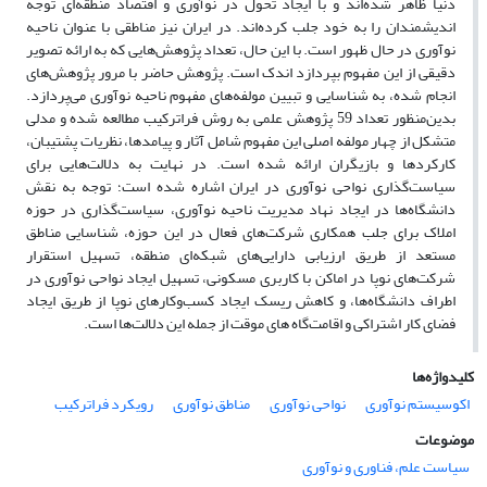
دنیا ظاهر شده‌اند و با ایجاد تحول در نوآوری و اقتصاد منطقه‌ای توجه
اندیشمندان را به خود جلب کرده‌اند. در ایران نیز مناطقی با عنوان ناحیه
نوآوری در حال ظهور است. با این حال، تعداد پژوهش‌هایی که به ارائه تصویر
دقیقی از این مفهوم بپردازد اندک است. پژوهش حاضر با مرور پژوهش‌های
انجام شده، به شناسایی و تبیین مولفه‌های مفهوم ناحیه نوآوری می‌پردازد.
بدین‌منظور تعداد 59 پژوهش علمی به روش فرا‌ترکیب مطالعه شده و مدلی
متشکل از چهار مولفه‌ اصلی این مفهوم شامل آثار و پیامد‌ها، نظریات پشتیبان،
کارکردها و بازیگران ارائه شده است. در نهایت به دلالت‌هایی برای
سیاست‌گذاری نواحی نوآوری در ایران اشاره شده است؛ توجه به نقش
دانشگاه‌ها در ایجاد نهاد مدیریت ناحیه نوآوری، سیاست‌گذاری در حوزه
املاک برای جلب همکاری شرکت‌های فعال در این حوزه، شناسایی مناطق
مستعد از طریق ارزیابی دارایی‌های شبکه‌ای منطقه، تسهیل استقرار
شرکت‌های نوپا در اماکن با کاربری مسکونی، تسهیل ایجاد نواحی نوآوری در
اطراف دانشگاه‌ها، و کاهش ریسک ایجاد کسب‌وکار‌های نوپا از طریق ایجاد
فضای کار اشتراکی و اقامت‌گاه های موقت از جمله این دلالت‌ها است.
کلیدواژه‌ها
اکوسیستم نوآوری
نواحی نوآوری
مناطق نوآوری
رویکرد فراترکیب
موضوعات
سیاست علم، فناوری و نوآوری