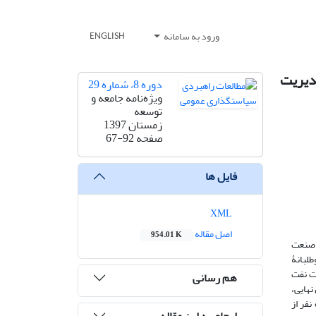
ورود به سامانه
ENGLISH
مدیریت
دوره 8، شماره 29
ویژه‌نامه جامعه و
توسعه
زمستان 1397
صفحه
67-92
فایل ها
XML
اصل مقاله
954.01 K
 صنعت
لبانۀ
ت نفت
هم رسانی
نهایی،
فر از
ارجاع به این مقاله