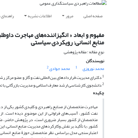
صفحه اصلی
مرور
اطلاعات نشریه
راهنمای 
مفهوم و ابعاد « انگیزاننده‌های مهاجرت داو
منابع انسانی: رویکردی سیاستی
نوع مقاله : مقاله پژوهشی
نویسندگان
2
1
محمد نوروزی
محمد جوادی
1
دکترای مدیریت قراردادهای بین المللی نفت و گاز و عضو مرکز رش
2
دانشجوی کارشناسی ارشد معارف اسلامی و مدیریت بازرگانی با تخ
چکیده
مهاجرت متخصصان از صنایع راهبردی و کلیدی کشور یکی از 
نفت کشور، آسیب‌های فراوانی از این موضوع دیده است. از آ
متخصصان از کشور بسیار ضروری است، در پژوهش حاضر، ضمن 
کشور، با تأکید بر نقش وکارکردهای مدیریت منابع انسانی، این 
اعتبارسنجی مدل براساس نظر متخصصان حوزۀ منابع انسانی 