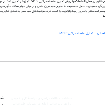
متخصصان نفتی مهاجرت کرده از کشور، تکمیل گردید. براساس نتایج پرسش‌نامه‌ها که با روش تحلیل سلسله مراتبی (AHP) 
ویژگی جمعیتی ــ عامل شخصیت به عنوان مهم‌ترین عامل و از میان چهار هدف انگیزشی ـ
 پیشرفت شغلی بالاترین رتبه و اولویت را کسب کرد. توصیه‌های سیاستی به منظور مدیری
د.
نسانی
تحلیل سلسله مراتبی (AHP)
اشت
فصلنامه مطالعات راهبردی سیاستگذاری عمومی
برای 
با احترام به قوانین اخلاق در نشریات، تابع قوانین