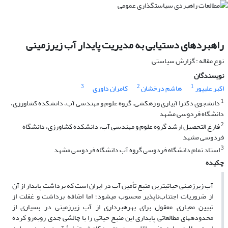
راهبردهای دستیابی به مدیریت پایدار آب‏ زیرزمینی
نوع مقاله : گزارش سیاستی
نویسندگان
3
2
1
اکبر علیپور
هاشم درخشان
کامران داوری
1
دانشجوی دکترا آبیاری و زهکشی، گروه علوم و مهندسی آب، دانشکده کشاورزی،
دانشگاه فردوسی مشهد
2
فارغ التحصیل ارشد گروه علوم و مهندسی آب، دانشکده کشاورزی، دانشگاه
فردوسی مشهد
3
استاد تمام دانشگاه فردوسی گروه آب دانشگاه فردوسی مشهد
چکیده
آب زیرزمینی حیاتی‏ترین منبع تأمین آب در ایران است که برداشت پایدار از آن
از ضروریات اجتناب‌ناپذیر محسوب می‏شود؛ اما اضافه برداشت و غفلت از
تبیین معیاری معقول برای بهره‏برداری از آب زیرزمینی در بسیاری از
محدوده‏های مطالعاتی پایداری این منبع حیاتی را با چالشی جدی روبه‌رو کرده