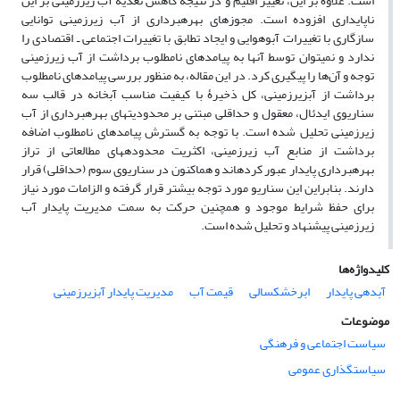
است. علاوه بر این، تغییر اقلیم و در نتیجه کاهش تغذیۀ آب‏ زیرزمینی بر این
ناپایداری افزوده است. مجوزهای بهره‏برداری از آب زیرزمینی توانایی
سازگاری با تغییرات آب‏وهوایی و ایجاد تطابق با تغییرات اجتماعی ـ اقتصادی را
ندارد و نمی‏توان توسط آن‏ها به پیامدهای نامطلوب برداشت از آب زیرزمینی
توجه و آن‌ها را پیگیری کرد. در این مقاله، به منظور بررسی پیامدهای نامطلوب
برداشت از آب‏زیرزمینی، کل ذخیرۀ با کیفیت مناسب آبخانه در قالب سه
سناریوی ایدئال، معقول و حداقلی مبتنی بر محدودیت‏های بهره‏برداری از آب‏
زیرزمینی تحلیل شده است. با توجه به گسترش پیامدهای نامطلوب اضافه
برداشت از منابع آب زیرزمینی، اکثریت محدوده‏های مطالعاتی از تراز
بهره‏برداری پایدار عبور کرده‏اند و هم‏اکنون در سناریوی سوم (حداقلی) قرار
دارند. بنابراین این سناریو مورد توجه بیشتر قرار گرفته و الزامات مورد نیاز
برای حفظ شرایط موجود و همچنین حرکت به سمت مدیریت پایدار آب‏
زیرزمینی پیشنهاد و تحلیل شده است.
کلیدواژه‌ها
آبدهی پایدار
ابرخشکسالی
قیمت آب
مدیریت پایدار آب‏زیرزمینی
موضوعات
سیاست اجتماعی و فرهنگی
سیاستگذاری عمومی