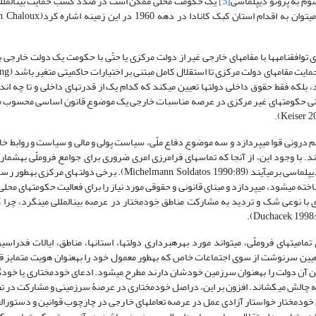
سوم به پروتو دیپلماسی
[5]
یک حکومت محلّی ممکن است در صدد کسب حمایت بین­المللی
برنامه­های آزادسازی یا استقلال خود برآید که به­عنوان نمونه می­توان به اقدام استان کبک کانا
توافقنامه­ها با مقام­های خارجی غیر از دولت مرکزی یا حتّی با حکومت یک دولت خارجی 
شرایط ممکن است به­طور عمده از یک ظرفیّت مح
ل باشد، بلکه فقط حقوق داخلی دولت­ها تعیین می­کند که کدام یک از قدرت­های داخلی و تا چه اندا
ر قانونی حکومت­های غیر مرکزی در عرصه مناسبات خارجی یک موضوع قانون اساسی محسوب 
 درونی قوا می­پردازد و سه موضوع دفاع ملّی، سیاست پولی و مالی و سیاست و روابط خا
 با وجود این، از آنجا که تماس­های فرامرزی امری ضروری برای جوامع فروملّی به­شمار م
ه می­شود، می­پردازد و مبنای قانونی و حقوقی مورد نیاز را برای فعالیت حکومت­های محلی
 با نوعی شک و تردید به مشارکت مناطق خودمختار در عرصه بین­المللی می­نگرد، چرا که
ت­های فروملّی، می­تواند مورد بهره­برداری دولت­ها، استان­ها، مناطق، ایالات فدراسیون­
تعیین سرنوشت از سوی اجتماعات خاص که به­طور معمول خود را به­عنوان هویت متمایز ق
ن آن دولت را به­عنوان سرزمین خودشان دارند مطرح می­شود. ادعای خودمختاری یا خود
ت­های خودمختار خواستار آزادی عمل در عرصه تعامل­های خارجی در چارچوب قوانین و دستورالع