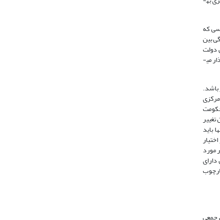
حاکمیت مرکزی باشد، جای نگرانی نیست اما اگر هدف نهایی آنها دستیابی به استقلال سیاسی، یا جدایی­طلبی سرزمینی باشد، در آن­صورت حکومت­های مرکزی به­
اسی که
گی بین
ی دولت
موجود باشد. بنابراین، مشارکت هویت­های خودمختار در عرصۀ بین المللی براساس اختیاراتی است که دولت مرکزی بر اساس ترتیباتی خاص به آن­ها واگذار می­
 باشد.
 مرکزی
حکومت
 تغییر
ا باید
 و در اختیار
ر مورد
 دارای
ارچوب
 جمعی