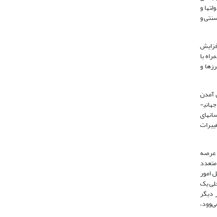
ت­ها و
سنتی و
افزایش
د آگاهی جهانی همراه با
زها و
ن آمدن
شبکه عظیمی از بازیگران جدید در عرصه سیاست جهانی شده است. در نتیجه، دولت­ها دیگر قادر به کنترل بالای شهروندانشان نیستند. علاوه براین، جهانی­
انه­ای
ی تغییرات
ی عرصه
 متعدد
ل امور
ای داخلی یک
ر دیگر
 هی‌وود،