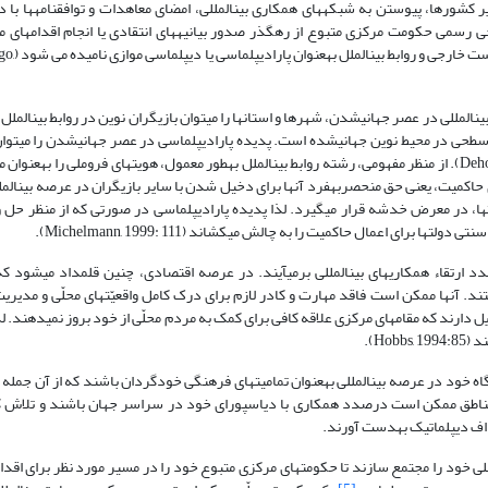
 کشورها، پیوستن به شبکه­های همکاری بین­المللی، امضای معاهدات و توافقنامه­ها با دو
 رسمی حکومت مرکزی متبوع از رهگذر صدور بیانیه­های انتقادی یا انجام اقدام­های م
برانگیز مبادرت می­ورزند. تمامی فعالیت­های
لمللی در عصر جهانی­شدن، شهرها و استان­ها را می­توان بازیگران نوین در روابط بین­الملل
حی در محیط نوین جهانی­شده است. پدیده پارادیپلماسی در عصر جهانی­شدن را می­توا
چالش برانگیز از منظر مفهومی و عملی دانست (Dehousse, 1991:102). از منظر مفهومی، رشته روابط بین­الملل به­طور معمول، هویت­های فروملی را به­
رای حاکمیت، یعنی حق منحصربه­فرد آن­ها برای دخیل شدن با سایر بازیگران در عرصه بین­المل
ا، در معرض خدشه قرار می­گیرد. لذا پدیده پارادیپلماسی در صورتی که از منظر حل 
رای اعمال حاکمیت را به چالش می­کشاند (Michelmann, 1999: 111).
 ارتقاء همکاری­های بین­المللی برمی­آیند. در عرصه اقتصادی، چنین قلمداد می­شود ک
ند. آن­ها ممکن است فاقد مهارت و کادر لازم برای درک کامل واقعیّت­های محلّی و مدیریت
ایل دارند که مقام­های مرکزی علاقه کافی برای کمک به مردم محلّی از خود بروز نمی­دهند. ل
Ho).
ود در عرصه بین­المللی به­عنوان تمامیت­های فرهنگی خودگردان باشند که از آن جمله م
خی مناطق ممکن است درصدد همکاری با دیاسپورای خود در سراسر جهان باشند و تلاش کن
اف دیپلماتیک به­دست آورند.
لی خود را مجتمع سازند تا حکومت­های مرکزی متبوع خود را در مسیر مورد نظر برای اقد