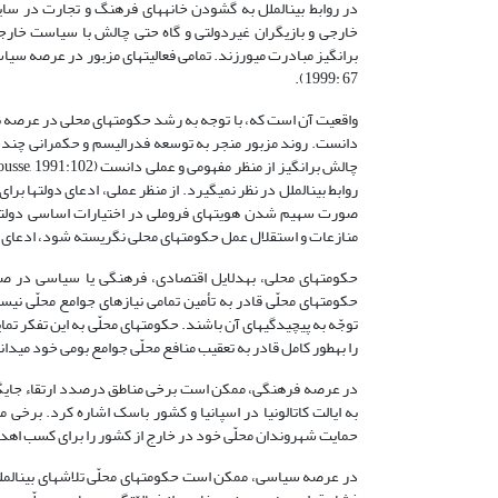
در روابط بین­الملل به گشودن خانه­های فرهنگ و تجارت در سایر
خارجی و بازیگران غیردولتی و گاه حتی چالش با سیاست خارجی
1999: 67).
واقعیت آن است که، با توجه به رشد حکومت­های محلی در عرصه بین­ا
دانست. روند مزبور منجر به توسعه فدرالیسم و حکمرانی چندسط
روابط بین­الملل در نظر نمی­گیرد. از منظر عملی، ادعای دولت­ها ب
صورت سهیم شدن هویت­های فروملی در اختیارات اساسی دولت­ه
منازعات و استقلال عمل حکومت­های محلی نگریسته شود، ادعای سنتی دولت­ها ب
حکومت­های محلی، به­دلایل اقتصادی، فرهنگی یا سیاسی در صدد
حکومت­های محلّی قادر به تأمین تمامی نیازهای جوامع محلّی نیست
توجّه به پیچیدگی­های آن باشند. حکومت­های محلّی به این تفکر تم
را به­طور کامل قادر به تعقیب منافع محلّی جوامع بومی خود می­دانند (bbs, 1994:85
در عرصه فرهنگی، ممکن است برخی مناطق درصدد ارتقاء جایگاه خ
به ایالت کاتالونیا در اسپانیا و کشور باسک اشاره کرد. بر
حمایت شهروندان محلّی خود در خارج از کشور را برای کسب اهد
در عرصه سیاسی، ممکن است حکومت­های محلّی تلاش­های بین­المل