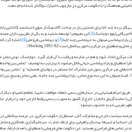
قدام­هایی هماهنگ را با حکومت مرکزی در چارچوب اختیارات واگذار شده انجام دهند.
پارادیپلماسی یا دیپلماسی موازی از دهۀ 1980 میلادی به­کار برده شد، اما برای نخستین بار در مباحث آکادمیک از سوی اندیشمند کانادایی 
[2]
این مفهوم را توسعه بخشید و به یکی از نظریه­پردازان عمده 
[3]
و دیپلماسی فرو ملی
[4]
اشاره کرد که 
طقه­ای در مرکزیت امور بین­الملل است (Hocking, 1993: 82).
لت مرکزی اتخاذ شود و هم در منازعه و رقابت با آن قرار گیرد. دوچاسک، نوعی تمایز 
را منطقه­ای و پارادیپلماسی جهانی قائل می­شود تا به­ترتیب به توصیف "تماس بین واحده
احدهای غیر مرکزی بدون مرز مشترک، اما مستقر در دولت­های همسایه" و " تماس بین و
متعلق به دولت­های فاقد مرز مشترک" بپردازد (Kuznetsov,2014). البته می­توان به این سه نوع تماس، پارادیپلماسی چند جانبه، یعنی تماس وسیع بین
طریق اعزام هیئت­هایی در دیدارهای رسمی، انعقاد موافقت نامه­ها، تفاهم نامه­ها و دیگر اب
گی یا نمایندگی­های دائم در خارج از کشور به صورت رسمی روابط خارجی خود را برقرار ساز
 به­طور تقریبی جدید محسوب می­شود.
ر عرصه سیاست خارجی و مشارکت آنان، مستقل از حکومت مرکزی، در عرصه بین­المللی در
 استان­ها و شهرها به­دنبال راه­هایی برای ارتقاء تجارت، سرمایه­گذاری، همکاری و مشا
ه در تماس های فرامرزی هستند. این حکومت های فروملی یا منطقه­ای با هدف ارتقاء منا