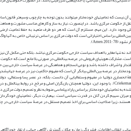
نای آن نیست که تمامیت­های خودمختار می­توانند بدون توجه به چارچوب وسیع­تر قانون اس
ه مستقل از حکومت مرکزی باشد. در این­صورت، نیاز به ساز و کارهای مناسب مشورت و هماهن
لمللی وجود دارد. این مهم، مستلزم آن است که هر دو طرف متعهد به حفظ تمامیت ارض
Amen, 20).
­تواند نه تنها مغایر با اهداف سیاست خارجی حکومت مرکزی نباشد، بلکه حتی مکمل آن نیز
 است، مشارکت هویت­های فروملی در عرصه بین­المللی در صورتی بلا مانع است که حکومت
ی اقتدار و اشراف داشته باشد و نوعی انسجام و هماهنگی در عرصۀ سیاست خارجی بین 
خودمختار در عرصه بین المللی بیانگر آن است که مفهوم حاکمیت نیز در عرصه جهانی­شدن
یطۀ انحصاری دولت­ها در مفهوم وستفالیایی آن دانست، بلکه، در عصر پسا وستفالی، دولت­ه
بازیگران فروملی را در روابط خارجی سهیم سازند (Criekemans, 2010: 67). با وجود این، دولت­ها همچنان بازیگران اصلی و مرجّح در روابط بین­الملل
شده به تمامیت­های خودمختار براساس پارادیپلماسی منوط به نظر و تصمیم دولت مرکزی د
 و میزان سهیم کردن آنان در قدرت سیاسی است. به­عبارت دیگر، تمامیت­های خودگردان
لی هستند، زیرا صلاحیت اساسی برای اخذ تصمیم مستقل در عرصۀ سیاست خارجی در چ
هانی، انقلاب اطلاعات، فشردگی زمان و مکان، گسترش آگاهی جهانی، ارتقاء خودآگاهی