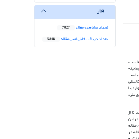
آمار
تعداد مشاهده مقاله
7,827
تعداد دریافت فایل اصل مقاله
5,848
 است،
به­گونه­ای که بازیگران فروملی در عرصۀ سیاست خارجی نیز ورود یافته­ و ترجیح داده­اند مسیرها و روش­هایی را در سیاست خارجی برای تأثیرگذاری بر روابط بین­
الملل به­کار گیرند که در چارچوب پارادیپلماسی قابل تبیین است. حکومت­های محلی با نظام­مند کردن رویکردهای خود در عرصه روابط خارجی و با اتخاذ سیاست­
المللی
ازی با
ی ملی،
 تا از
در این
 مقاله
اله در
پاسخ به پرسش تأثیر جهانی­شدن بر دیپلماسی، بر این باور است که با توجه به تجربیات مثبت دیپلماسی شهری، جهانی­شدن در صورتی موجب تقویت نقش­