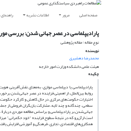
صفحه اصلی
مرور
اطلاعات نشریه
راهنمای 
پارادیپلماسی در عصر جهانی شدن: بررسی مو
نوع مقاله : مقاله پژوهشی
نویسنده
محمدرضا دهشیری
هیئت علمی دانشکده وزارت امور خارجه
چکیده
پارادیپلماسی یا دیپلماسی موازی، به‌معنای نقش‌آفرینی ه
روابط بین‌الملل، از اهمیتی فزاینده در عصر جهانی‌شدن برخو
اختیارات حکومت‌های مرکزی در حال کاهش و کارکرد حکومت‌ها
سطحی، چندگانه و چند لایه، مشارکت بازیگران فروملی از جم
جهانی‌شدن بر پارادیپلماسی و براساس مطالعه موردی دربارۀ 
است ازآن‌رو که در نتیجۀ سطوح فزاینده "خود حکمرانی" میزا
همکاری‌های اقتصادی، تجاری، فرهنگی و آموزشی افزایش یافت