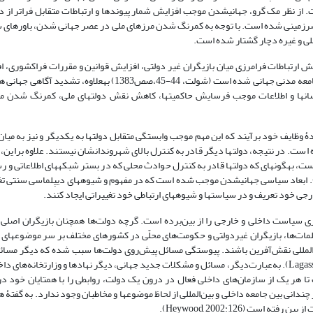
ز نظر مک گرو، جهانی­شدن موجب افزایش شمار پیوندها و ارتباطات متقابل فراتر از دول
سرزمینی شده است. با توجه به کم­رنگ شدن مرزهای ملی در عصر جهانی شدن، باورهای 
لی و غیره دچار گشتار شده است.
یش ارتباطات فرامرزی میان بازیگران غیر دولتی، افزایش قوانین و مقررات فراکشوری، 
مشارکت بخش خصوصی در تدوین مقررات جهانی و گسترش جامعه مدنی جهانی شده است (شولت، 44-45،صص1383) به­علاوه، تشدی
ن­ها و اطلاعات موجب فرسایش حاکمیت­ها، کاهش نقش دولت­های ملی، کم­رنگ شدن مر
هدۀ وظایف خود برآیند که این مهم موجب وابستگی متقابل دولت­ها به یکدیگر و نیز به میا
ه­گونه­ای که دولت­ها قادر به کنترل حوادث محلی که در بستر شبکه­های اطلاعاتی و رس
 مسائل جهانی تبدیل می­شوند، نیستند (McMillan, 2012: 23). ابعاد سیاسی جهانی­شدن موجب شده است که در مفهوم و شیوه­های دیپلماسی سنت
ی خود تعریف و در سیاست­ها و شیوه­های ارتباطی خود تغییراتی ایجاد کنند.
ری سیاست داخلی و خارجی را از بین‌برده ‌است. گرچه دولت‌ها همچنان بازیگران اصل
 دیپلمات‌ها، بازیگران غیردولتی و حکومت‌های محلّی در کشورهای مختلف بر سر موضوع­های
ن‌المللی نقش‌آفرین باشند. پیوستگی مسائل پیش‌روی دولت‌ها سبب شده که دیگر مسائ
خارجی در انحصار وزارتخانه‌های امور خارجه نباشد (Lagasse, 2008: 32). به‌عبارت‌دیگر، مسائل و مشکلات جدید جهانی، دیگر نهادها و وزارتخانه‌ه
ا هر یک از سازمان‌های داخلی فعال در درون یک دولت، روابطی را با همتایان خود د
13: 175). به‌عبارت‌دیگر، تمایز چندانی بین جامعه داخلی و بین‌المللی از لحاظ موضوع­ها و مخاطبان وجود ندارد. به گفتۀ
ت (Heywood, 2002:126).