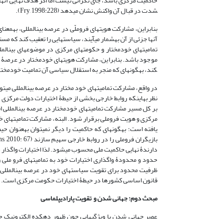
شدت در قبال آن واکنش نشان می­دهد (Fry, 1998:228).
بنابراین، مشارکت هویت­های فروملّی در عرصه بین­المللی، به­مع
آن­ها جزئی از آن به­شمار می­آیند، سیاست­هایی را تعقیب کند ک
تمامیت­های خودمختار و حکومت­های مرکزی در موضوع­های بین­ا
کند، به­گونه­ای که منجر به استقلال سیاسی آن تمامیت خودمختار نشود (11: 78
در واقع، مشارکت تمامیت­های خود مختار در عرصه بین­المللی می
نظر به­اینکه روابط خارجی بخشی از حیطۀ اختیارات دولت مرکزی
بر کل مسیر مشارکت تمامیت­های خودمختار در عرصه بین­الملل
مرکزی و هویت فروملی برقرار شود. البته، مشارکت تمامیت­های 
یافته است؛ به­گونه­ای که حاکمیت را دیگر نمی­توان به­عنوان ح
دارندۀ نهایی حاکمیت ملی محسوب می­شود. لذا اختیارات واگذار 
حدود و محدودۀ واگذاری اختیارات خود به تمامیت­های فرو ملی
ظرفیت محدود برای تقویت سیاست­های خود در عرصه بین­المل
قانون اساسی کشورها در حیطۀ اختیارات حکومت مرکزی است.
مبحث دوم: جهانی شدن و تقویت پارادیپلماسی
عصر جهانی شدن با ویژگی­هایی چون ظهور دهکده الکترونیک ج