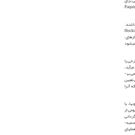
 برای
دا در دهه 1960 در این زمینه اشاره کرد(Paquin, Chaloux,
باشند.
دود مذاکره با حمایت مقام­های دولت مرکزی تا استقلال کامل مبتنی بر اختیارات حاکمیتی متغیر باشد (Hocking,
زه­ای،
می­شود
رجی را
ی­آید،
دولت­های مرکزی به­گونه­ای اختیاری در صدد غیرمتمرکز کردن دیپلماسی برمی­آیند (Michelmann, Soldatos, 1990:89). برخی دولت­های مرکزی به­طور رسمی به­
 تعیین
 آن­را
ها، یا
ومی از
گردانی
این هویت­های فروملّی حاکمیت دولت­ها را در سطح داخلی و خارجی به چالش می­کشاند. افزون بر این، دراصل خودمختاری در عرصۀ سرزمینی و مشارکت در تصمیم­
مل­های