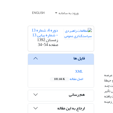
ورود به سامانه
ENGLISH
دوره 4، شماره 13
- شماره پیاپی 13
زمستان 1392
صفحه
34-54
فایل ها
XML
 عرصه
اصل مقاله
181.66 K
و حیطۀ
ت چند
تأثیر
هم رسانی
یافته
زمینه
ارجاع به این مقاله