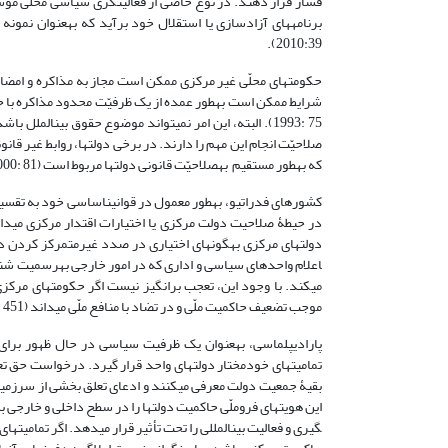
فشار قرار دهند. در نوع خاصی از فعالیّت­گری سیاسی محلّی مو
2010:39).
حکومت­های محلّی غیر مرکزی ممکن است مجاز به مذاکره و امضای 
1993: 75). البته، این امر نمی­تواند موضوع حقوق بین­المل
صلاحیّت انجام این مهم را دارند. در برخی دولت­ها، روابط غی
که به­طور مستقیم به­صلاحیّت قانونی دولت­ها مربوط است (Keiser, 2000: 81).
کشورهای فدراتیو، به­طور معمول در قوانین­اساسی خود به تقسیم
در حیطۀ صلاحیت دولت مرکزی یا اختیارات اقتدار مرکزی می­داند.
اعلام واحدهای سیاسی و اداری که در امور خارجی به­رسمیت شناخت
می­کند. با وجود این، تعجب برانگیز نیست اگر حکومت­های مرکزی
موجب تضعیف حاکمیت ملّی و در تضاد با منافع ملّی می­داند (Duchacek, 1998: 451).
پارادیپلماسی، به­عنوان یک ظرفیت سیاسی در حال ظهور برای تمامی
تمامیت­های خودمختار دولت­های واحد قرار گیرد. در­خواست حق 
بقیۀ جمعیت دولت معرفی می­کنند و ادعای تعلق بخشی از سرزمی
گیری و فعالیت بین­المللی را تحت تأثیر قرار می­دهد. اگر تمامی