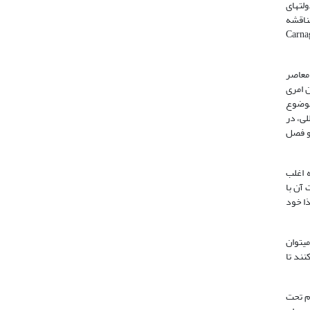
لت­های
ناقشه
 مزبور در عرصه سیاست خارجی و روابط بین­الملل به­عنوان پارادیپلماسی یا دیپلماسی موازی نامیده می شود (Carnago,
 معاصر
ن امری
عنوان موضوع
لی، در
و فصل
ه اغلب
 آن با
ذا خود
ی­توان
ند تا
ام تحت