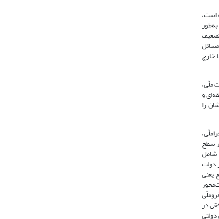
 ‌است،
به‌طور
 نقش دولت، تضعیف
 مسائل
 خارج
 ملّی،
ه‌ای و
شان را
املّی،
در سطح
 شامل
ر دولت
ع یعنی
‌محور
وملّی
فقی در
 دولتی