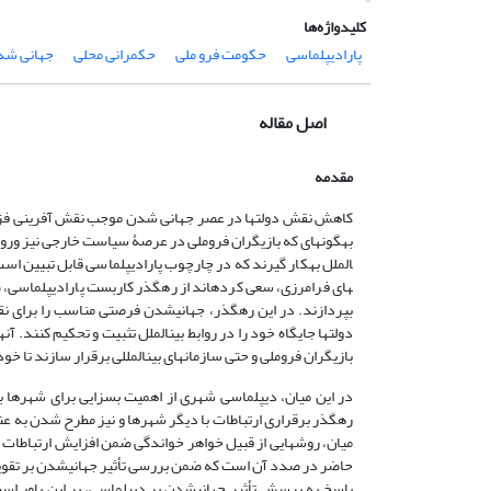
کلیدواژه‌ها
پارادیپلماسی
حکومت فرو ملی
حکمرانی محلی
جهانی شد
اصل مقاله
مقدمه
کاهش نقش دولت­ها در عصر جهانی شدن موجب نقش آفرینی فزای
های فرامرزی، سعی کرده­اند از رهگذر کاربست پارادیپلماسی، ضم
بپردازند. در این رهگذر، جهانی­شدن فرصتی مناسب را برای نقش
دولت­ها جایگاه خود را در روابط بین­الملل تثبیت و تحکیم کنند. آن
بازیگران فروملی و حتی سازمان­های بین­المللی برقرار سازند تا خود را در فض
در این میان، دیپلماسی شهری از اهمیت بسزایی برای شهرها به­
رهگذر برقراری ارتباطات با دیگر شهرها و نیز مطرح شدن به ع
میان، روش­هایی از قبیل خواهر خواندگی ضمن افزایش ارتباطات
حاضر در صدد آن است که ضمن بررسی تأثیر جهانی­شدن بر تقویت