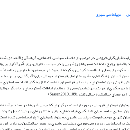
ن
دیپلماسی شهری
ندۀ بازیگران فروملی در عرصه­های مختلف سیاسی، اجتماعی، فرهنگی و اقتصادی شده
ن کاستن از تنگناهای پیش­رو به ارتقای فرصت­های خویش برای تأثیرگذاری بر عرصه بین­
 آفرینی این تمامیت­های خودمختار فراهم آورده است تا از رهگذر اتخاذ سیاست­های مو
­ها با بهره­گیری از فرایند جهانی­شدن سعی کرده­اند ارتباطات گسترده­ای را با دیگر دولت­ها
ای جهانی­شده جهانی کنند.(Sassen,2010:109)
عنوان هویت­های فروملی برخوردار است، به­گونه­ای که برخی شهر­ها در صدد برآمده­اند
نوان بستری مناسب برای شکل­گیری فرایندهای جهانی به "شهرهای جهانی" تبدیل شوند. 
 میان شهری موجب تقویت دیپلماسی شهری به عنوان نمونه­ای از پارادیپلماسی شده است.
 پارادیپلماسی، به بررسی موردی دیپلماسی شهری در عصر جهانی­شدن بپردازد. این مق