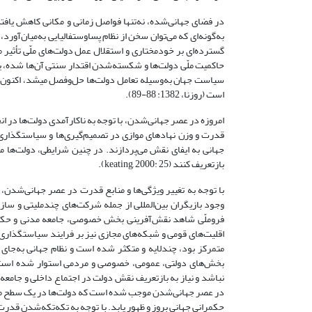
در فضای جهانی‌شده، نه‌تنها فواصل زمانی و مکانی کاهش یافته
به‌گونه‌ای که می‌توان سخن از نظام پساوستفالیایی به‌میان‌آورد
حاکمیت ملّی دولت‌ها و شکسته‌شدن اقتدار سنتی آن‌ها شده، یا 
سیاست جهان به‌وسیله تعامل دولت‌ها حل‌وفصل می­شد، اکنون 
است (روزنا، 1382: 88-89).
امروزه در عصر جهانی‌شدن، با توجه به ناکارآمدی دولت‌ها در انج
قدرت و وزن نهادهای موازی در تصمیم‌گیری‌ها و سیاست­گذاری‌ه
جهانی به ایفای نقش می‌پردازند. در چنین شرایطی، دولت‌ها م
بازتعریف کنند (keating, 2000: 25).
با توجه به تغییر ویژگی‌ها و منابع قدرت در عصر جهانی‌شدن، ش
وجود بازیگران بین‌المللی از جمله شرکت‌های چندملیتی و سازما
فروملّی شاهد نقش‌آفرینی بخش خصوصی، جامعه مدنی و حکوم
اقلیت‌های قومی و شبکه‌های مجازی نیز بر فرایند سیاست­گذاری 
متمرکز بود، چندلایه و متکثر شده است و نظام جهانی به‌جای ر
بخش‌های دولتی، عمومی، خصوصی و مردمی استوار شده است.
نباشد و نیاز به بازتعریف نقش دولت در اجتماع داخلی و جام
در عصر جهانی‌شدن موجب شده است که دولت‌ها در یک سطح موازی 
حکمرانی جهانی بروز و ظهور یابد. با توجه به تکه‌تکه‌شدن قدرت 