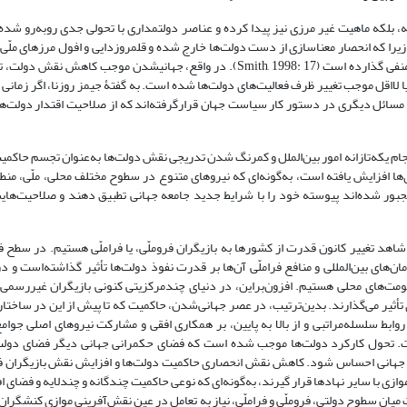
، بلکه ماهیت غیر مرزی نیز پیدا کرده و عناصر دولت­مداری با تحولی جدی روبه‌رو شده
، زیرا که انحصار معناسازی از دست دولت‌ها خارج شده و قلمروزدایی و افول مرزهای ملّی 
گسترده‌ای بر خودمختاری و استقلال عمل دولت‌های ملّی تأثیر منفی گذارده است (Smith, 1998: 17). در واقع، جهانی­شدن موجب کاهش
لااقل موجب تغییر ظرف فعالیت‌های دولت‌ها شده ‌است. به گفتۀ جیمز روزنا، اگر زمانی
مسائل دیگری در دستور کار سیاست جهان قرارگرفته‌اند که از صلاحیت اقتدار دولت‌ها
ام یکه‌تازانه امور بین‌الملل و کم­رنگ ‌شدن تدریجی نقش دولت‌ها به‌عنوان تجسم حاکمیت
ا افزایش یافته ‌است، به‌گونه‌ای که نیروهای متنوع در سطوح مختلف محلی، ملّی، منطق
جبور شده‌اند پیوسته خود را با شرایط جدید جامعه جهانی تطبیق دهند و صلاحیت‌های
اهد تغییر کانون قدرت از کشورها به بازیگران فروملّی، یا فراملّی هستیم. در سطح فر
ن‌های بین‌المللی و منافع فراملّی آن‌ها بر قدرت نفوذ دولت‌ها تأثیر گذاشته‌است و 
ت‌های محلی هستیم. افزون‌براین، در دنیای چندمرکزیتی کنونی بازیگران غیررسمی
تأثیر می‌گذارند. بدین‌ترتیب، در عصر جهانی‌شدن، حاکمیت که تا پیش از این در ساختا
وابط سلسله‌مراتبی و از بالا به پایین، بر همکاری افقی و مشارکت نیروهای اصلی جوام
 تحول کارکرد دولت‌ها موجب شده است که فضای حکمرانی جهانی دیگر فضای دولت
عه جهانی احساس شود. کاهش نقش انحصاری حاکمیت دولت‌ها و افزایش نقش بازیگران فر
با سایر نهادها قرار گیرند، به‌گونه‌ای که نوعی حاکمیت چندگانه و چندلایه و فضای ا
میان سطوح دولتی، فروملّی و فراملّی، نیاز به تعامل در عین نقش‌آفرینی موازی کنش­گران