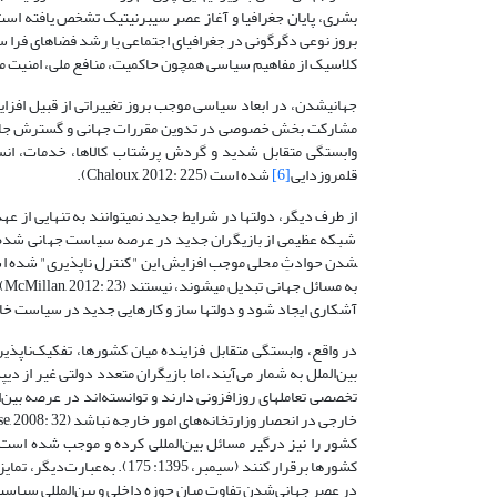
بشری، پایان جغرافیا و آغاز عصر سیبرنیتیک تشخص یافته است. ا
بروز نوعی دگرگونی در جغرافیای اجتماعی با رشد فضاهای فرا 
کلاسیک از مفاهیم سیاسی همچون حاکمیت، منافع ملی، امنیت م
جهانی­شدن، در ابعاد سیاسی موجب بروز تغییراتی از قبیل افزا
وابستگی متقابل شدید و گردش پرشتاب کالاها، خدمات، انسا
قلمروزدایی
[6]
شده است (Chaloux, 2012: 225).
از طرف دیگر، دولت­ها در شرایط جدید نمی­توانند به تنهایی از ع
شدن حوادثِ محلی موجب افزایش این "کنترل ناپذیری" شده است، ب
به
آشکاری ایجاد شود و دولت­ها ساز و کارهایی جدید در سیاست خارج
در واقع، وابستگی متقابل فزاینده میان کشورها، تفکیک‌ناپذی
بین‌الملل به‌ شمار می‌آیند، اما بازیگران متعدد دولتی غیر از
تخصصی تعامل­های روزافزونی دارند و توانسته‌اند در عرصه بی
کشور را نیز درگیر مسائل بین‌المللی کرده و موجب شده است ت
کشورها برقرار کنند (سیمبر، 95
در عصر جهانی‌شدن تفاوت میان حوزه داخلی و بین‌المللی سیاست از بین‌ رفته ‌اس