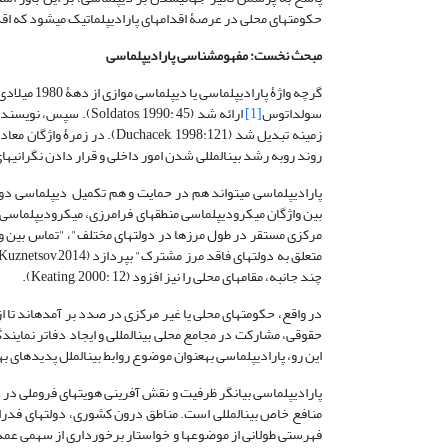
حکومت­های محلی در عرصۀ اقدام­های پارادیپلماتیک می­شود که ا
مبحث نخست: مفهوم­شناسی پارادیپلماسی
گرچه واژۀ 
سولداتوس
[1]
ارائه شد (Soldatos, 1990: 45). سپس، نویسندۀ امریکایی ایوو دوچاسک
زمینه تبدیل شد (Duchacek, 1998:121). در زمرۀ واژگان معادل پارادیپلماسی می­توان به دیپلماسی چند لایه
روند روبه رشد بین­المللی شدن امور داخلی و قرار دادن نگرانی­های محلی و من
پارادیپلماسی می­تواند هم در حمایت و هم تکمیل دیپلماسی دو
بین واژگان میکرودیپلماسی منطقه­ای فرامرزی، میکرودیپلماسی ف
مرکزی مستقر در طول مرزها در دولت­های مختلف"، "تماس بین و
چند جانبه، مقام­های محلی را نیز افزود (Keating, 2000: 12).
در واقع، حکومت­های محلی یا غیر مرکزی در صدد بر آمده­اند تا از 
حقوقی، مشارکت در مجامع محلی بین­المللی و ایجاد دفاتر نمایند
این رو، پارادیپلماسی به­عنوان موضوع روابط بین­الملل پدیده­ای
پارادیپلماسی بیانگر ظرفیت و نقش آفرینی هویت­های فروملی د
منافع خاص بین­المللی است. مناطق درون کشوری، دولت­های فدرال،
فهرستی طولانی از موضوع­ها و خواستار برخورداری از سهمی عمد