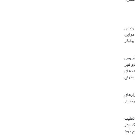
پانایوتیس
در این
بیانگر
مفهومی
ای غیر
احدهای
 انجمن­های
زارهای
ند. از
 تعقیب
رکت در
فع خود