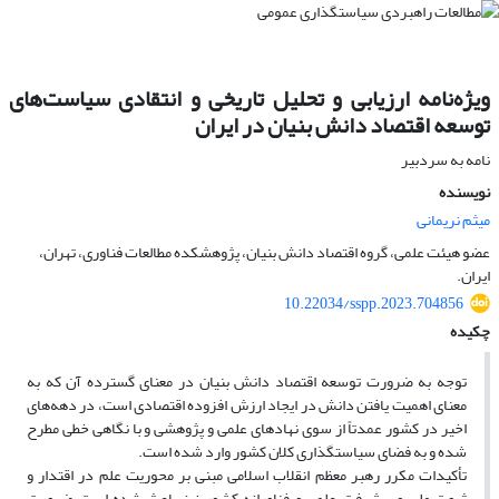
ویژه‌نامه ارزیابی و تحلیل تاریخی و انتقادی سیاست‌های
توسعه اقتصاد دانش بنیان در ایران
نامه به سردبیر
نویسنده
میثم نریمانی
عضو هیئت علمی، گروه اقتصاد دانش بنیان، پژوهشکده مطالعات فناوری، تهران،
ایران.
10.22034/sspp.2023.704856
چکیده
توجه به ضرورت توسعه اقتصاد دانش ­بنیان در معنای گسترده آن که به
معنای اهمیت یافتن دانش در ایجاد ارزش افزوده اقتصادی است، در دهه­‌های
اخیر در کشور عمدتاً از سوی نهادهای علمی و پژوهشی و با نگاهی خطی مطرح
شده و به فضای سیاستگذاری کلان کشور وارد شده است.
تأکیدات مکرر رهبر معظم انقلاب اسلامی مبنی بر محوریت علم در اقتدار و
ثروت ملی و پیشرفت علمی و فناورانه کشور نیز باعث شده است ضرورت