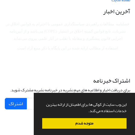
آخرین اخبار
فصلنامه مطالعات راهبردی سیاستگذاری عمومی با احترام به قوانین اخلاق در
نشریات، تابع قوانین کمیته اخلاق در انتشار (COPE) می‌باشد
و از آیین‌نامه
اجرایی قانون پیشگیری و مقابله با تقلب در آثار علمی پیروی می‌نماید.
استفاده از مطالب ارایه شده در این پایگاه با ذکر منبع آزاد است.
اشتراک خبرنامه
برای دریافت اخبار و اطلاعیه های مهم نشریه در خبرنامه نشریه مشترک شوید.
اشتراک
این وب سایت از کوکی ها برای اطمینان از ارائه بهترین
خدمات استفاده می کند.
متوجه شدم
سامانه مدیریت نشریات علمی.
طراحی و پیاده سازی از
سیناوب