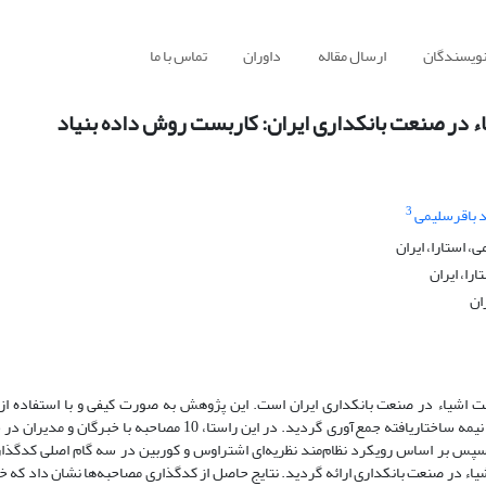
نویسندگان
ارسال مقاله
داوران
تماس با ما
 در صنعت بانکداری ایران: کاربست روش داده بنیاد
3
 باقرسلیمی
، استارا، ایران
را، ایران
ان
 اشیاء در صنعت بانکداری ایران است. این پژوهش به صورت کیفی و با استفاده از 
داده‌بنیاد (گرندد تئوری) انجام شد. داده‌ها از طریق مصاحبه نیمه ساختاریافته جمع‌آوری گردید. در این راستا، 10 مصاحبه با خ
سپس بر اساس رویکرد نظام‌مند نظریه‌ای اشتراوس و کوربین در سه گام اصلی کدگذاری
اء در صنعت بانکداری ارائه گردید. نتایج حاصل از کدگذاری مصاحبه‌ها نشان داد که 