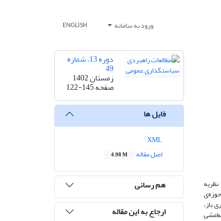
ورود به سامانه
ENGLISH
دوره 13، شماره
49
زمستان 1402
صفحه
122-145
فایل ها
XML
اصل مقاله
4.98 M
نظریه
هم رسانی
برگان و مدیران در حوزه‌ی
 باز،
ارجاع به این مقاله
خط‌مشی