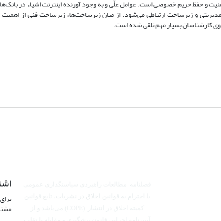
یت و حفظ حریم خصوصی است. عوامل علّی و به وجود آورنده اینترنت اشیاء در بانک‌ها 
خت مدیریتی و زیرساخت ارتباطی می‌شود. از میان زیرساخت‌ها، زیرساخت فنی از اهمیت ب
وی کارشناسان بسیار مهم تلقی شده است.
اشت
فصلنامه مطالعات راهبردی سیاستگذاری عمومی
برای 
با احترام به قوانین اخلاق در نشریات، تابع قوانین
مشتر
کمیته اخلاق در انتشار (COPE) می‌باشد
و از
آیین‌نامه اجرایی قانون پیشگیری و مقابله با تقلب