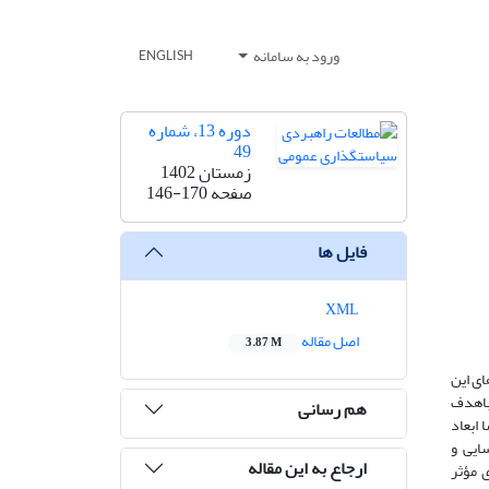
ورود به سامانه
ENGLISH
دوره 13، شماره
49
زمستان 1402
صفحه
146-170
فایل ها
XML
اصل مقاله
3.87 M
ای این
باهدف
هم رسانی
ا ابعاد
ه ظرفیت نوآوری شناسایی و
ارجاع به این مقاله
 مؤثر