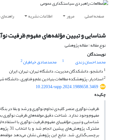
صفحه اصلی
مرور
اطلاعات نشریه
راهنمای 
شناسایی و تبیین مؤلفه‌های مفهوم ظرفیت نوآو
نوع مقاله : مقاله پژوهشی
نویسندگان
2
1
محمد احسان زندی
محمدصادق خیاطیان
1
دانشجو، دانشکدگان مدیریت، دانشگاه تهران، تهران، ایران
2
استادیار، پژوهشکده مطالعات بنیادین علم و فناوری، دانشگاه شهی
10.22034/sspp.2024.1988658.3469
چکیده
ظرفیت نوآوری عنصر کلیدی تداوم نوآوری و رشد و بقا در بنگاه‌
مفهوم وجود ندارد. شناخت دقیق مولفه‌های ظرفیت نوآوری به
شناسایی و تبیین مؤلفه‎های مفهوم ظرفیت نوآ
برچسب‌گذاری شد. نتایج این پژوهش نشان می‌دهد مولفه‌های م