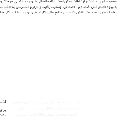
سعه و فناوری اطلاعات و ارتباطات ممکن است. مؤلفه انسانی با بهبود یادگیری، فرهنگ و
 با بهبود فضای کلان اقتصادی - اجتماعی، وضعیت رقابت و بازار و دسترسی به امکانا
 شبکه‌سازی، مدیریت دانش، تخصیص منابع مالی، کارآفرینی، بهبود عملکرد کلی ساز
اشت
فصلنامه مطالعات راهبردی سیاستگذاری عمومی
برای 
با احترام به قوانین اخلاق در نشریات، تابع قوانین
مشتر
کمیته اخلاق در انتشار (COPE) می‌باشد
و از