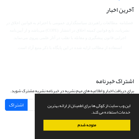
آخرین اخبار
فصلنامه مطالعات راهبردی سیاستگذاری عمومی با احترام به قوانین اخلاق در
نشریات، تابع قوانین کمیته اخلاق در انتشار (COPE) می‌باشد
و از آیین‌نامه
اجرایی قانون پیشگیری و مقابله با تقلب در آثار علمی پیروی می‌نماید.
استفاده از مطالب ارایه شده در این پایگاه با ذکر منبع آزاد است.
اشتراک خبرنامه
برای دریافت اخبار و اطلاعیه های مهم نشریه در خبرنامه نشریه مشترک شوید.
اشتراک
این وب سایت از کوکی ها برای اطمینان از ارائه بهترین
خدمات استفاده می کند.
متوجه شدم
سامانه مدیریت نشریات علمی.
طراحی و پیاده سازی از
سیناوب