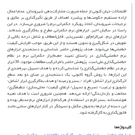
اقتضائات جهان کنونی از جمله ضرورت مشارکت‌دهی شهروندان، عدم اعمال
اراده مستقیم حکومت‌ها و پیشبرد اهداف از طریق تأثیرگذاری بر علایق و
ترجیحات شهروندان، اتخاذ رویکرد حکمرانی نرم را ضروری می‌سازد. در این
راستا در سالیان اخیر، ابزارهای نرم حکمرانی مطرح و به‌کارگیری شده‌اند.
ابزارهای نرم، غیرالزام‌آور، تفسیرپذیر، قابل‌انعطاف و شامل درجه بالایی از
تفویض در شکل‌گیری و تدوین هستند و از این طریق، موجب افزایش کیفیت
خط‌مشی‌ها می‌شوند. هدف پژوهش حاضر شناسایی و دسته‌بندی ابزارهای
نرم خط‌مشی‌گذاری در راستای تمهید جعبه‌ابزار حکمرانی نرم در نظام
خط‌مشی‌گذاری ملی است. پژوهش حاضر با فراترکیب مطالعات موجود، 30 ابزار
نرم در نظام خط‌مشی‌گذاری را شناسایی کرده و با هدف تسهیل بهره‌مندی از
این ابزارها، با روش گروه کانونی، یک دسته‌بندی بر مبنای دو بعد سطح
اثرگذاری ابزار (شامل: افراد / بستر و زمینه) و هدف به‌کارگیری ابزار (شامل:
تشویق و ترغیب/ تسریع و تسهیل/ ارتقای کیفیت/ محلی‌سازی/ تنظیم‌گری/
ممانعت و بازدارندگی) ارائه می‌دهد. همچنین ضروری است با هدف تعبیه
هوشمندانه، بستر لازم در استفاده از هرکدام از ابزارهای نرم مدنظر بوده و
این دسته از ابزارها به‌عنوان مکمل و تسهیلگر در کنار ابزارهای سختی مانند
قانون‌گذاری به کارگرفته شود.
کلیدواژه‌ها
ابزارهای خط‌مشی
ابزارهای نرم
کارآمدی نظام اداری
حکمرانی نرم