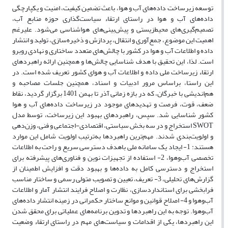
توسعه زیرساخت داده‌های آب ‌و هوا، باعث تضمین کیفیت، امنیت و یکپارچگی
داده‌های آب و هوا در راستای ارتقاء سیاست‌گذاری حوزه منابع آب،
تصمیم‌گیری‌های محیط‌زیستی و پیش‌بینی‌های هواشناسی می‌شود. علیرغم
اهمیت این موضوع، جمع‌آوری و انتقال، پردازش و ذخیره‌سازی، تولید و انتشار
داده و اطلاعات آب و هوا در کشور با چالش‌های متعدد ساختاری و نهادی روبرو
است. لذا، این تحقیق با هدف شناسایی چالش‌ها و همچنین ارائه راهبردهای
ارتقاء زیرساخت ملی داده و اطلاعات آب‌ و هوای کشور تعریف شده است. در
این راستا، براساس مرور ادبیات و اسناد، همچنین جلسات مصاحبه و
هم‌اندیشی با خبرگان، که در بازه زمانی آذر تا بهمن 1401 برگزار گردید، نقاط
ضعف، قوت، فرصت و تهدیدهای موجود در زیرساخت داده‌های آب و هوا
کشور شناسایی شد. سپس، راهبردهای بهبود این زیرساخت، توسط مدل
SWOT استخراج و در سه بخش سیاستی، اقتصادی-اجتماعی و فنی، وزن‌دهی
و اولویت‌بندی شدند. مهم‌ترین راهبردها به‌ترتیب اولویت شامل این موارد
هستند: 1- ایجاد یک سامانه‌ ملی باهدف دسترسی سریع و راحت به اطلاعات
تخصصی آب‌وهوا، 2- استفاده از تجهیزات نوین و فناوری‌های پیشرفته برای
استخراج و دسترسی کامل به داده‌ها و بهبود دقت و افزایش اطمینان از
گزارش‌های تحلیلی، 3- تعریف، تعیین و تصویب متولی رسمی و ساختار مناسب
فرابخشی برای استانداردسازی، نظارت و اصلاح فرایند انتشار آمار و اطلاعات
آب‌وهوا و 4- اصلاح قوانین و موانع ساختار حکمرانی در زمینه انتشار داده‌های
آب‌وهوا. توجه به این راهبردها و تدوین برنامه‌های عملیاتی برای محقق شدن
این راهبردها، یکی از اقدامات و سیاست‌های مهم در راستای ارتقاء وضعیت