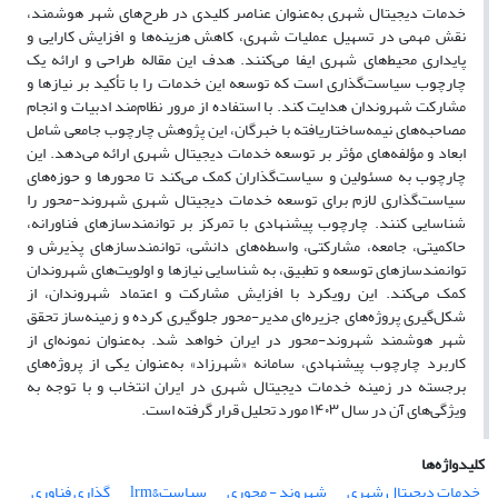
خدمات دیجیتال شهری به‌عنوان عناصر کلیدی در طرح‌های شهر هوشمند،
نقش مهمی در تسهیل عملیات شهری، کاهش هزینه‌ها و افزایش کارایی و
پایداری محیط‌های شهری ایفا می‌کنند. هدف این مقاله طراحی و ارائه یک
چارچوب سیاست‌گذاری است که توسعه این خدمات را با تأکید بر نیازها و
مشارکت شهروندان هدایت کند. با استفاده از مرور نظام‌مند ادبیات و انجام
مصاحبه‌های نیمه‌ساختاریافته با خبرگان، این پژوهش چارچوب جامعی شامل
ابعاد و مؤلفه‌های مؤثر بر توسعه خدمات دیجیتال شهری ارائه می‌دهد. این
چارچوب به مسئولین و سیاست‌گذاران کمک می‌کند تا محورها و حوزه‌های
سیاست‌گذاری لازم برای توسعه خدمات دیجیتال شهری شهروند-محور را
شناسایی کنند. چارچوب پیشنهادی با تمرکز بر توانمندسازهای فناورانه،
حاکمیتی، جامعه، مشارکتی، واسطه‌های دانشی، توانمندسازهای پذیرش و
توانمندسازهای توسعه و تطبیق، به شناسایی نیازها و اولویت‌های شهروندان
کمک می‌کند. این رویکرد با افزایش مشارکت و اعتماد شهروندان، از
شکل‌گیری پروژه‌های جزیره‌ای مدیر-محور جلوگیری کرده و زمینه‌ساز تحقق
شهر هوشمند شهروند-محور در ایران خواهد شد. به‌عنوان نمونه‌ای از
کاربرد چارچوب پیشنهادی، سامانه «شهرزاد» به‌عنوان یکی از پروژه‌های
برجسته در زمینه خدمات دیجیتال شهری در ایران انتخاب و با توجه به
ویژگی‌های آن در سال ۱۴۰۳ مورد تحلیل قرار گرفته است.
کلیدواژه‌ها
خدمات دیجیتال شهری
شهروند - محوری
سیاست&‌lrm
گذاری فناوری